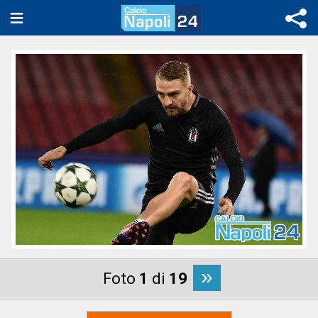
»
Foto
1
di
19