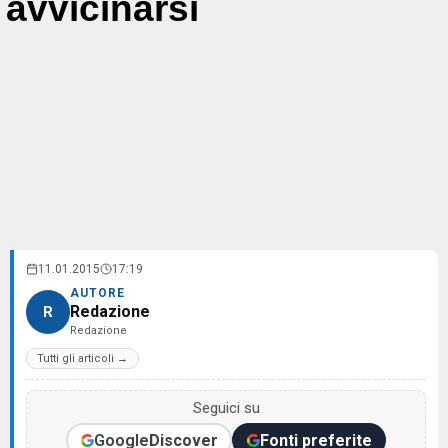
avvicinarsi
11.01.2015
17:19
AUTORE
Redazione
R
Redazione
Tutti gli articoli →
Seguici su
Google
Discover
Fonti preferite