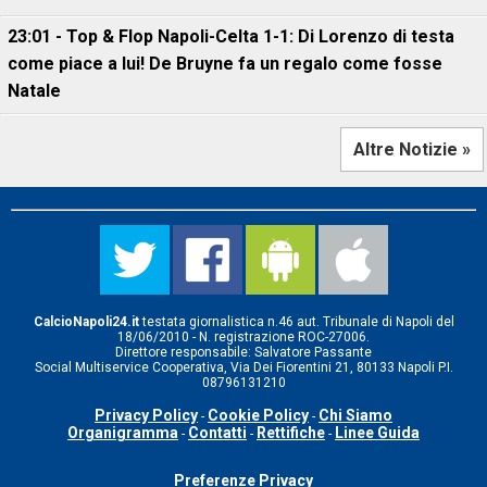
23:01 - Top & Flop Napoli-Celta 1-1: Di Lorenzo di testa
come piace a lui! De Bruyne fa un regalo come fosse
Natale
Altre Notizie »
CalcioNapoli24.it
testata giornalistica n.46 aut. Tribunale di Napoli del
18/06/2010 - N. registrazione ROC-27006.
Direttore responsabile: Salvatore Passante
Social Multiservice Cooperativa, Via Dei Fiorentini 21, 80133 Napoli P.I.
08796131210
Privacy Policy
Cookie Policy
Chi Siamo
-
-
Organigramma
Contatti
Rettifiche
Linee Guida
-
-
-
Preferenze Privacy