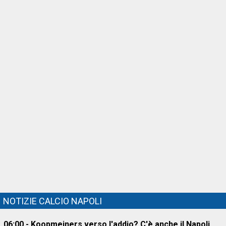
NOTIZIE CALCIO NAPOLI
06:00 - Koopmeiners verso l'addio? C'è anche il Napoli