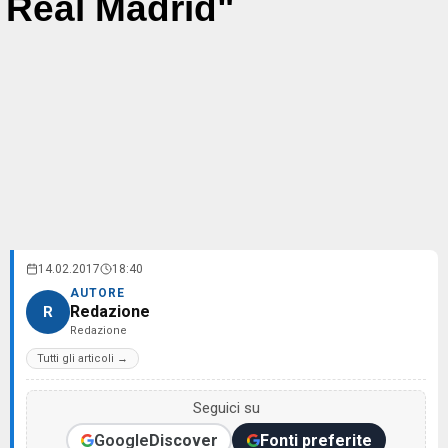
Real Madrid"
14.02.2017
18:40
AUTORE
Redazione
R
Redazione
Tutti gli articoli →
Seguici su
Google
Discover
Fonti preferite