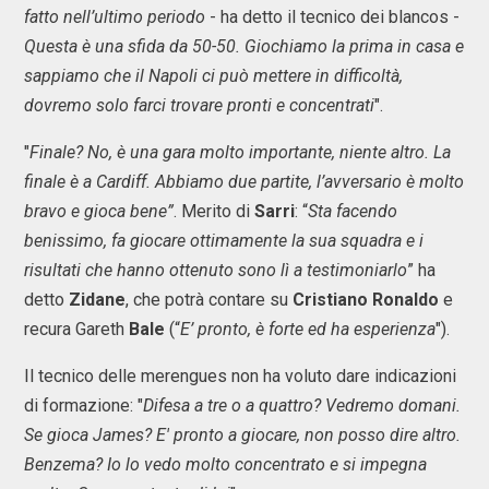
fatto nell’ultimo periodo
- ha detto il tecnico dei blancos -
Questa è una sfida da 50-50. Giochiamo la prima in casa e
sappiamo che il Napoli ci può mettere in difficoltà,
dovremo solo farci trovare pronti e concentrati
".
"
Finale? No, è una gara molto importante, niente altro. La
finale è a Cardiff. Abbiamo due partite, l’avversario è molto
bravo e gioca bene”
. Merito di
Sarri
: “
Sta facendo
benissimo, fa giocare ottimamente la sua squadra e i
risultati che hanno ottenuto sono lì a testimoniarlo
” ha
detto
Zidane
, che potrà contare su
Cristiano Ronaldo
e
recura Gareth
Bale
(“
E’ pronto, è forte ed ha esperienza
").
Il tecnico delle merengues non ha voluto dare indicazioni
di formazione: "
Difesa a tre o a quattro? Vedremo domani.
Se gioca James? E' pronto a giocare, non posso dire altro.
Benzema? Io lo vedo molto concentrato e si impegna