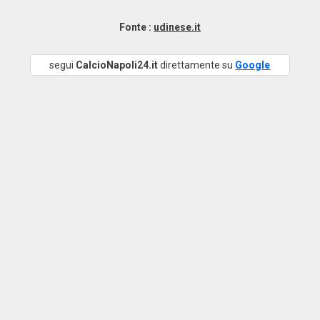
Fonte :
udinese.it
segui
CalcioNapoli24.it
direttamente su
Google