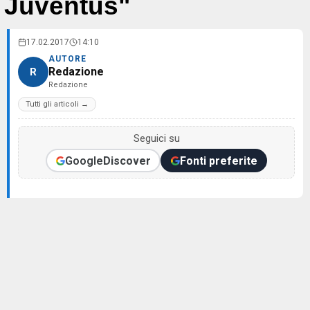
Juventus"
17.02.2017
14:10
AUTORE
Redazione
R
Redazione
Tutti gli articoli →
Seguici su
Google
Discover
Fonti preferite