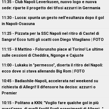
11:35 - Club Napoli Leverkusen, nuovo logo e nuova
sede: riparte il progetto dei tifosi azzurri in Germania
11:30 - Lucca: spunta un gesto nell'esultanza dopo il gol
in Napoli-Osasuna
11:25 - Pizzata per la SSC Napoli nel ritiro di Castel di
Sangro! Ecco tutti gli scatti con Diego Vitagliano | FOTO
11:15 - Il Mattino - Folorunsho piace al Torino! Le ultime
sulle cessioni di Cheddira, Ngonge e Cajuste
11:00 - Lukaku in "permesso", diserta il ritiro del Napoli:
ecco dove si stava allenando Big Rom | FOTO
10:45 - Badiashile-Napoli, accelerata nel weekend su
richiesta di Allegri! Il difensore ha deciso: azzurri o
Premier
10:15 - Politano a KKN: "Voglio fare qualche gol in più
quest'anno, di quelli facili! Sugli esperimenti di Allegri..."