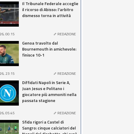
Il Tribunale Federale accoglie
il ricorso di Abisso: l'arbitro
dismesso torna in attività
26, 00:15
REDAZIONE
Genoa travolto dal
Bournemouth in amichevole:
finisce 10-1
26, 23:15
REDAZIONE
Diffidati Napoli in Serie A,
Juan Jesus e Politano i
giocatore più ammoniti nella
passata stagione
26, 05:45
REDAZIONE
Sfida rigori a Castel di
Sangro: cinque calciatori del
Napoli dal dischetto, chi avrà