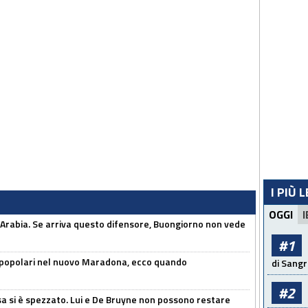
I PIÙ 
OGGI
I
 Arabia. Se arriva questo difensore, Buongiorno non vede
#1
 popolari nel nuovo Maradona, ecco quando
di Sangr
#2
a si è spezzato. Lui e De Bruyne non possono restare