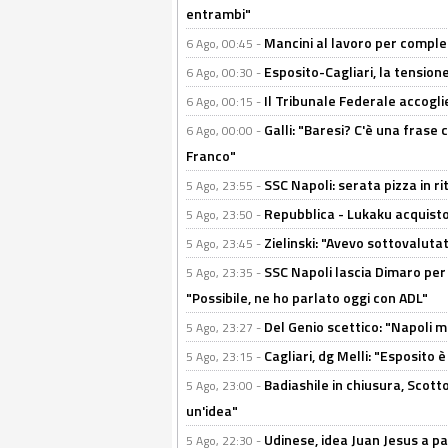
entrambi"
Mancini al lavoro per completa
6 Ago, 00:45 -
Esposito-Cagliari, la tensione
6 Ago, 00:30 -
Il Tribunale Federale accoglie 
6 Ago, 00:15 -
Galli: "Baresi? C'è una frase
6 Ago, 00:00 -
Franco"
SSC Napoli: serata pizza in ri
5 Ago, 23:55 -
Repubblica - Lukaku acquisto
5 Ago, 23:50 -
Zielinski: "Avevo sottovaluta
5 Ago, 23:45 -
SSC Napoli lascia Dimaro per 
5 Ago, 23:35 -
"Possibile, ne ho parlato oggi con ADL"
Del Genio scettico: "Napoli m
5 Ago, 23:27 -
Cagliari, dg Melli: "Esposito
5 Ago, 23:15 -
Badiashile in chiusura, Scotto
5 Ago, 23:00 -
un'idea"
Udinese, idea Juan Jesus a p
5 Ago, 22:30 -