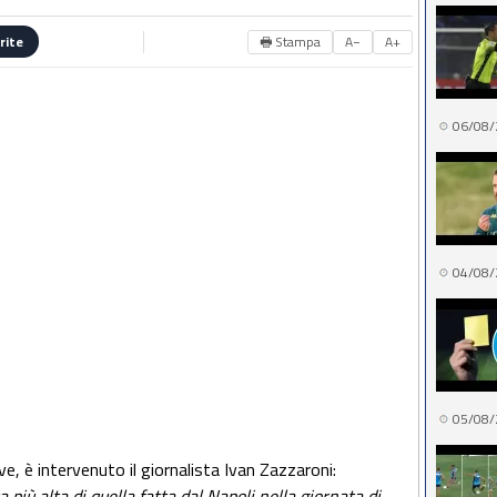
🖶 Stampa
A−
A+
rite
06/08/
04/08/
05/08/
, è intervenuto il giornalista Ivan Zazzaroni:
più alta di quella fatta dal Napoli nella giornata di