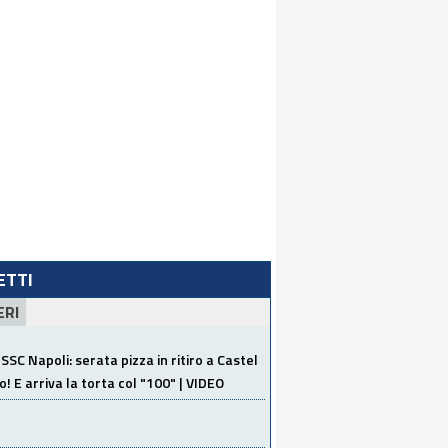
LETTI
ERI
SSC Napoli: serata pizza in ritiro a Castel
o! E arriva la torta col "100" | VIDEO