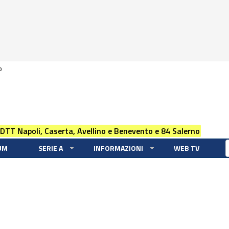
0
 DTT Napoli, Caserta, Avellino e Benevento e 84 Salerno
UM
SERIE A
INFORMAZIONI
WEB TV