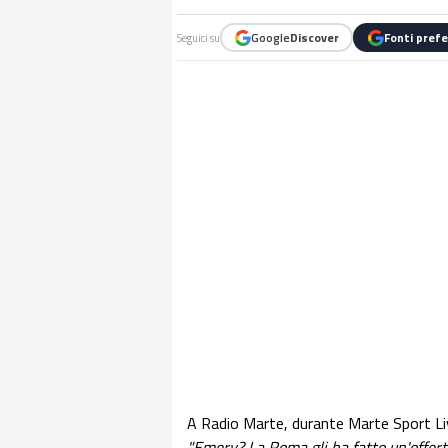
Google
Discover
Fonti prefe
Seguici su
A Radio Marte, durante Marte Sport Live
"Emery? La Roma gli ha fatto un'offerta 