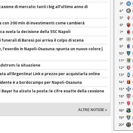
3º
asione di mercato: tanti i big all'ultimo anno di
4º
5º
a con 200 mln di investimenti: come cambierà
6º
ca svela la decisione della SSC Napoli
7º
8º
funerali di Baresi: poi arriva il colpo di scena
9º
, l'esordio in Napoli-Osasuna: spunta un nuovo colore |
10º
11º
ndstrom: la situazione
12º
ta all'Argentina! Link e prezzo per acquistarla online
13º
presidente è a bordocampo per Napoli-Osasuna
14º
15º
il Bayer ha alzato la posta: le cifre esatte della cessione
16º
17º
18º
ALTRE NOTIZIE »
19º
20º