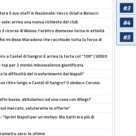
#3
re il suo staff in Nazionale: riecco Oriali e Bonucci
#4
 sale: arriva una nuova richiesta del club
il ricorso di Abisso: l'arbitro dismesso torna in attività
#5
 che mi disse Maradona che racchiude tutta la forza di
tiro a Castel di Sangro! E arriva la torta col "100" | VIDEO
 top per 2 motivi: minusvalenza giustificata
to la difficoltà del trasferimento dal Napoli"
un ritiro lungo a Castel di Sangro? Il sindaco Caruso:
olto basso, abituiamoci ad una cosa con Allegri"
 è sul mercato, valuteremo le offerte"
: "Sprint Napoli per un motivo. Ma Gatti era più di
arametro zero: le ultime