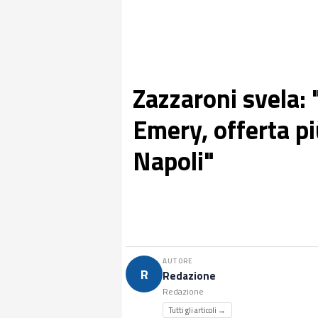
Zazzaroni svela:
Emery, offerta più
Napoli"
AUTORE
R
Redazione
Redazione
Tutti gli articoli →