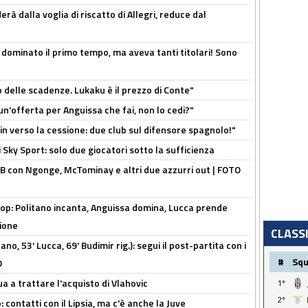
à dalla voglia di riscatto di Allegri, reduce dal
 dominato il primo tempo, ma aveva tanti titolari! Sono
o delle scadenze. Lukaku è il prezzo di Conte"
un'offerta per Anguissa che fai, non lo cedi?"
n verso la cessione: due club sul difensore spagnolo!"
 Sky Sport: solo due giocatori sotto la sufficienza
 con Ngonge, McTominay e altri due azzurri out | FOTO
op: Politano incanta, Anguissa domina, Lucca prende
zione
CLASS
no, 53' Lucca, 69' Budimir rig.): segui il post-partita con i
#
Sq
O
ua a trattare l'acquisto di Vlahovic
1º
2º
 contatti con il Lipsia, ma c'è anche la Juve