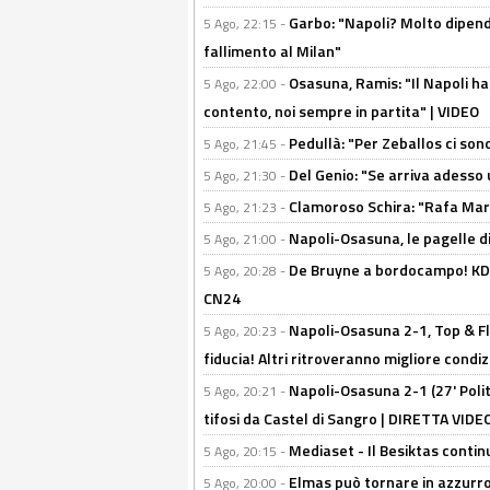
Garbo: "Napoli? Molto dipender
5 Ago, 22:15 -
fallimento al Milan"
Osasuna, Ramis: "Il Napoli ha
5 Ago, 22:00 -
contento, noi sempre in partita" | VIDEO
Pedullà: "Per Zeballos ci son
5 Ago, 21:45 -
Del Genio: "Se arriva adesso 
5 Ago, 21:30 -
Clamoroso Schira: "Rafa Mari
5 Ago, 21:23 -
Napoli-Osasuna, le pagelle di
5 Ago, 21:00 -
De Bruyne a bordocampo! KDB
5 Ago, 20:28 -
CN24
Napoli-Osasuna 2-1, Top & Fl
5 Ago, 20:23 -
fiducia! Altri ritroveranno migliore condi
Napoli-Osasuna 2-1 (27' Polita
5 Ago, 20:21 -
tifosi da Castel di Sangro | DIRETTA VIDE
Mediaset - Il Besiktas contin
5 Ago, 20:15 -
Elmas può tornare in azzurro:
5 Ago, 20:00 -