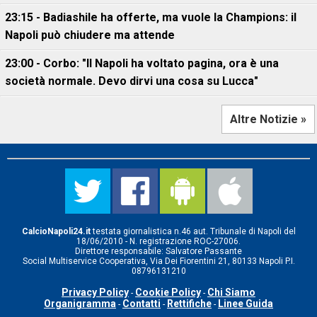
23:15 - Badiashile ha offerte, ma vuole la Champions: il
Napoli può chiudere ma attende
23:00 - Corbo: "Il Napoli ha voltato pagina, ora è una
società normale. Devo dirvi una cosa su Lucca"
Altre Notizie »
CalcioNapoli24.it
testata giornalistica n.46 aut. Tribunale di Napoli del
18/06/2010 - N. registrazione ROC-27006.
Direttore responsabile: Salvatore Passante
Social Multiservice Cooperativa, Via Dei Fiorentini 21, 80133 Napoli P.I.
08796131210
Privacy Policy
Cookie Policy
Chi Siamo
-
-
Organigramma
Contatti
Rettifiche
Linee Guida
-
-
-