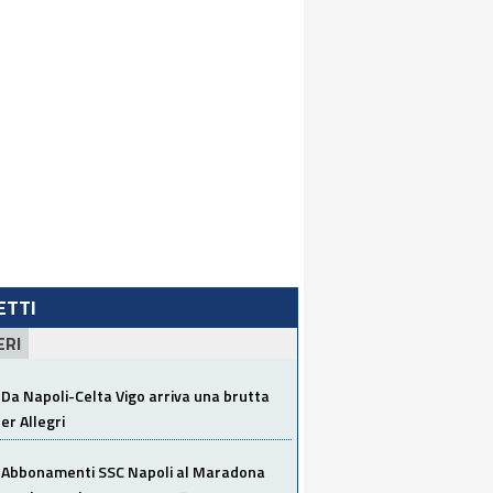
LETTI
ERI
Da Napoli-Celta Vigo arriva una brutta
per Allegri
Abbonamenti SSC Napoli al Maradona