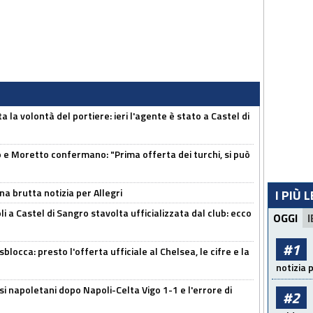
 la volontà del portiere: ieri l'agente è stato a Castel di
 Moretto confermano: "Prima offerta dei turchi, si può
na brutta notizia per Allegri
I PIÙ 
a Castel di Sangro stavolta ufficializzata dal club: ecco
OGGI
I
#1
sblocca: presto l'offerta ufficiale al Chelsea, le cifre e la
notizia 
si napoletani dopo Napoli-Celta Vigo 1-1 e l'errore di
#2