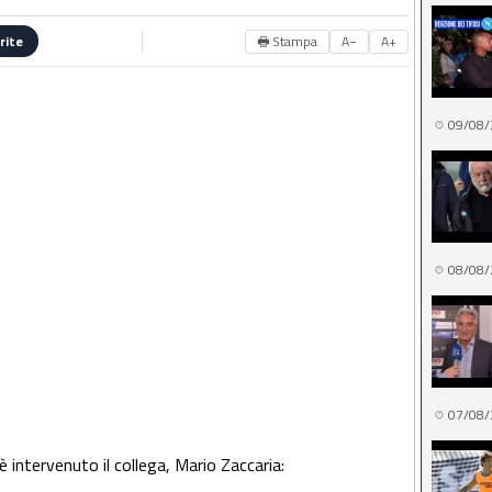
🖶 Stampa
A−
A+
rite
09/08/
08/08/
07/08/
è intervenuto il collega, Mario Zaccaria: