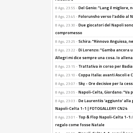
Del Genio: "Lang il migliore, 
8 Ago, 23:55 -
Folorunsho verso l'addio al Na
8 Ago, 23:45 -
Due giocatori del Napoli sono
8 Ago, 23:30 -
compromesso
Schira: "Rinnovo Anguissa, neg
8 Ago, 23:25 -
Di Lorenzo: "Gamba ancora u
8 Ago, 23:22 -
Allegri mi dice sempre una cosa. Io allena
Trattativa in corso per Badia
8 Ago, 23:15 -
Coppa Italia: avanti Ascoli 
8 Ago, 23:10 -
Sky - Ore decisive per la ces
8 Ago, 23:07 -
Napoli-Celta, Giordano: "Va p
8 Ago, 23:05 -
De Laurentiis 'aggiunto' alla
8 Ago, 23:03 -
Napoli-Celta 1-1 | FOTOGALLERY CN24
Top & Flop Napoli-Celta 1-1: 
8 Ago, 23:01 -
regalo come fosse Natale