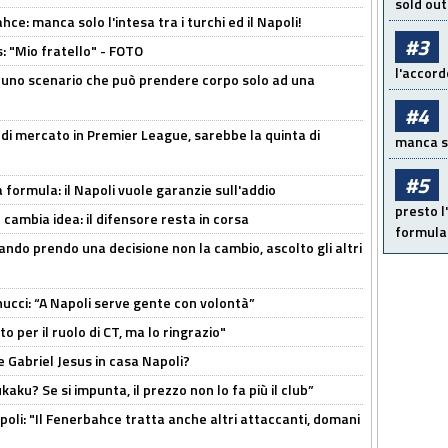
sold out
ce: manca solo l'intesa tra i turchi ed il Napoli!
#3
: "Mio fratello" - FOTO
l'accord
 uno scenario che può prendere corpo solo ad una
#4
 di mercato in Premier League, sarebbe la quinta di
manca sol
#5
a formula: il Napoli vuole garanzie sull'addio
presto l'
n cambia idea: il difensore resta in corsa
formula 
ndo prendo una decisione non la cambio, ascolto gli altri
cci: “A Napoli serve gente con volontà”
 per il ruolo di CT, ma lo ringrazio"
 Gabriel Jesus in casa Napoli?
kaku? Se si impunta, il prezzo non lo fa più il club”
poli: "Il Fenerbahce tratta anche altri attaccanti, domani