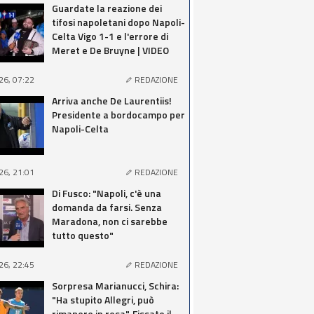
Guardate la reazione dei
tifosi napoletani dopo Napoli-
Celta Vigo 1-1 e l'errore di
Meret e De Bruyne | VIDEO
26, 07:22
REDAZIONE
Arriva anche De Laurentiis!
Presidente a bordocampo per
Napoli-Celta
26, 21:01
REDAZIONE
Di Fusco: "Napoli, c'è una
domanda da farsi. Senza
Maradona, non ci sarebbe
tutto questo"
26, 22:45
REDAZIONE
Sorpresa Marianucci, Schira:
"Ha stupito Allegri, può
rimanere in rosa". Fissato il