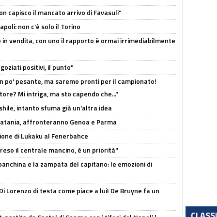
non capisco il mancato arrivo di Favasuli"
poli: non c'è solo il Torino
 in vendita, con uno il rapporto è ormai irrimediabilmente
oziati positivi, il punto"
n po' pesante, ma saremo pronti per il campionato!
tore? Mi intriga, ma sto capendo che..."
shile, intanto sfuma già un'altra idea
e Catania, affronteranno Genoa e Parma
sione di Lukaku al Fenerbahce
reso il centrale mancino, è un priorità"
 panchina e la zampata del capitano: le emozioni di
Di Lorenzo di testa come piace a lui! De Bruyne fa un
CLASS