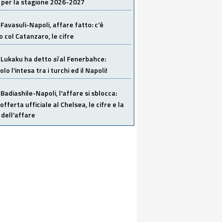
 per la stagione 2026-2027
Favasuli-Napoli, affare fatto: c'è
o col Catanzaro, le cifre
Lukaku ha detto
sì
al Fenerbahce:
o l'intesa tra i turchi ed il Napoli!
Badiashile-Napoli, l'affare si sblocca:
offerta ufficiale al Chelsea, le cifre e la
dell'affare