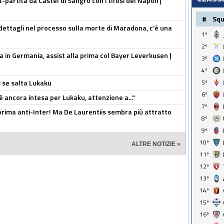
t-partita da Castel di Sangro con i tifosi del Napoli |
#
Sq
ettagli nel processo sulla morte di Maradona, c'è una
1º
2º
a in Germania, assist alla prima col Bayer Leverkusen |
3º
4º
B se salta Lukaku
5º
6º
'è ancora intesa per Lukaku, attenzione a..."
7º
a prima anti-Inter! Ma De Laurentiis sembra più attratto
8º
9º
10º
ALTRE NOTIZIE »
11º
12º
13º
14º
15º
16º