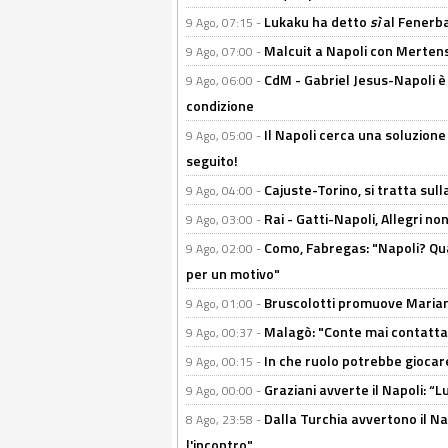
Lukaku ha detto
sì
al Fenerbah
9 Ago, 07:15 -
Malcuit a Napoli con Mertens
9 Ago, 07:00 -
CdM - Gabriel Jesus-Napoli è
9 Ago, 06:00 -
condizione
Il Napoli cerca una soluzione
9 Ago, 05:00 -
seguito!
Cajuste-Torino, si tratta sull
9 Ago, 04:00 -
Rai - Gatti-Napoli, Allegri no
9 Ago, 03:00 -
Como, Fabregas: "Napoli? Qua
9 Ago, 02:00 -
per un motivo"
Bruscolotti promuove Marianu
9 Ago, 01:00 -
Malagò: "Conte mai contattato
9 Ago, 00:37 -
In che ruolo potrebbe giocare
9 Ago, 00:15 -
Graziani avverte il Napoli: “Lu
9 Ago, 00:00 -
Dalla Turchia avvertono il Na
8 Ago, 23:58 -
l'incontro"