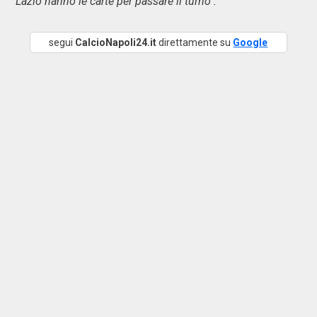
Lazio hanno le carte per passare il turno".
segui
CalcioNapoli24.it
direttamente su
Google