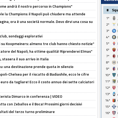
ome andrà il nostro percorso in Champions"
#
Sq
ole la Champions: il Napoli può chiudere ma attende
1º
pagina, ora è una società normale. Devo dirvi una cosa su
2º
3º
club, sondaggi esplorativi
4º
5º
ci su Koopmeiners: almeno tre club hanno chiesto notizie"
6º
catore del Napoli, ha ottime qualità! Riprenderei Elmas"
7º
stasera il suo arrivo in Italia
8º
ku: una destinazione prende quota in silenzio
9º
oli-Chelsea per il riscatto di Badiashile, ecco le cifre
10º
11º
i euro da tagliare! Ecco il costo annuo dei sette calciatori
12º
13º
nterista Dimarco in conferenza | VIDEO
14º
atta con Zeballos e il Boca! Prossimi giorni decisivi
15º
ultati del terzo turno preliminare
16º