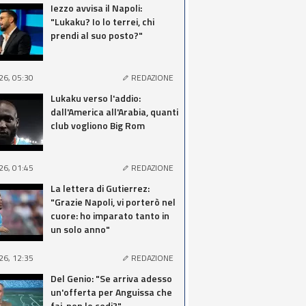
Iezzo avvisa il Napoli:
"Lukaku? Io lo terrei, chi
prendi al suo posto?"
26, 05:30
REDAZIONE
Lukaku verso l'addio:
dall'America all'Arabia, quanti
club vogliono Big Rom
26, 01:45
REDAZIONE
La lettera di Gutierrez:
"Grazie Napoli, vi porterò nel
cuore: ho imparato tanto in
un solo anno"
26, 12:35
REDAZIONE
Del Genio: "Se arriva adesso
un'offerta per Anguissa che
fai, non lo cedi?"