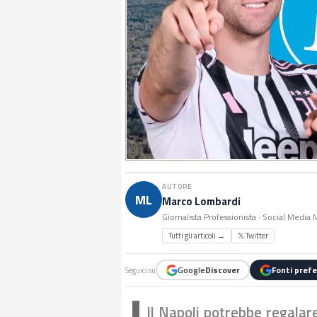
AUTORE
ML
Marco Lombardi
Giornalista Professionista · Social Media
Tutti gli articoli →
𝕏 Twitter
Google
Discover
Fonti prefe
Seguici su
Il Napoli potrebbe regalar