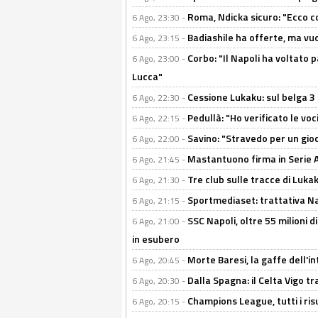
Roma, Ndicka sicuro: "Ecco c
6 Ago, 23:30 -
Badiashile ha offerte, ma vu
6 Ago, 23:15 -
Corbo: "Il Napoli ha voltato 
6 Ago, 23:00 -
Lucca"
Cessione Lukaku: sul belga 3 
6 Ago, 22:30 -
Pedullà: "Ho verificato le vo
6 Ago, 22:15 -
Savino: "Stravedo per un gio
6 Ago, 22:00 -
Mastantuono firma in Serie A, 
6 Ago, 21:45 -
Tre club sulle tracce di Luka
6 Ago, 21:30 -
Sportmediaset: trattativa Nap
6 Ago, 21:15 -
SSC Napoli, oltre 55 milioni d
6 Ago, 21:00 -
in esubero
Morte Baresi, la gaffe dell'i
6 Ago, 20:45 -
Dalla Spagna: il Celta Vigo tr
6 Ago, 20:30 -
Champions League, tutti i ris
6 Ago, 20:15 -