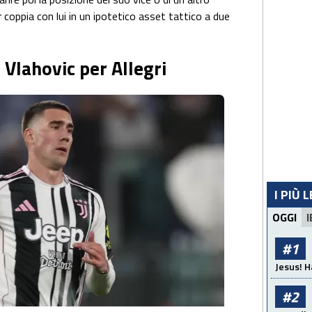
coppia con lui in un ipotetico asset tattico a due
 Vlahovic per Allegri
I PIÙ 
OGGI
I
#1
Jesus! H
#2