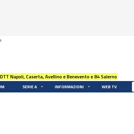
0
 DTT Napoli, Caserta, Avellino e Benevento e 84 Salerno
UM
SERIE A
INFORMAZIONI
WEB TV