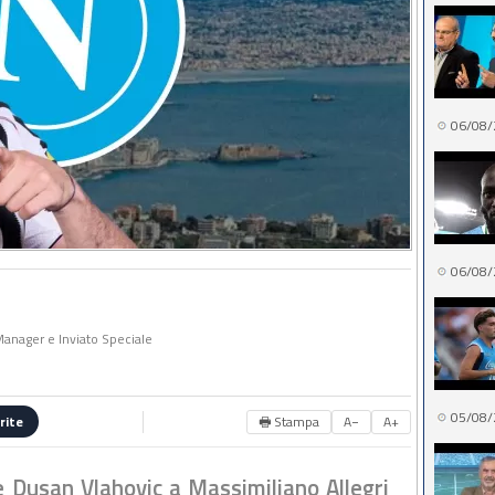
06/08/
06/08/
 Manager e Inviato Speciale
05/08/
🖶 Stampa
A−
A+
rite
e Dusan Vlahovic a Massimiliano Allegri