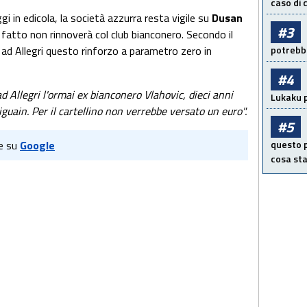
caso di
gi in edicola, la società azzurra resta vigile su
Dusan
#3
fatto non rinnoverà col club bianconero. Secondo il
potrebbe
e ad Allegri questo rinforzo a parametro zero in
#4
ad Allegri l'ormai ex bianconero Vlahovic, dieci anni
Lukaku p
iguain. Per il cartellino non verrebbe versato un euro".
#5
questo p
e su
Google
cosa sta