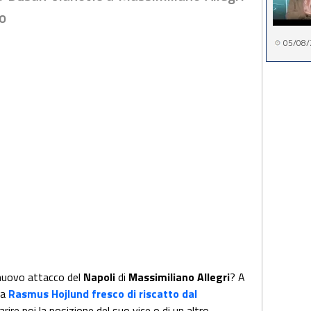
ro
05/08/
nuovo attacco del
Napoli
di
Massimiliano Allegri
? A
da
Rasmus Hojlund fresco di riscatto dal
rire poi la posizione del suo vice o di un altro