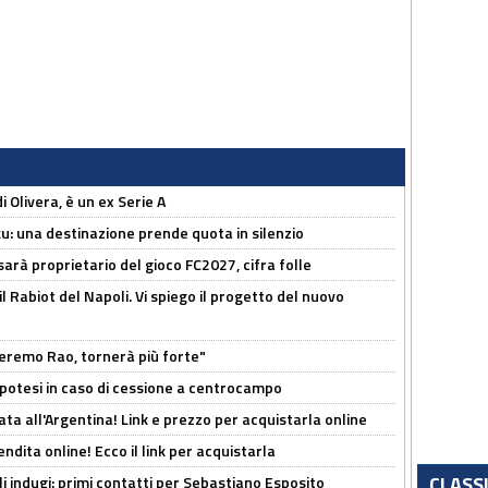
i Olivera, è un ex Serie A
ku: una destinazione prende quota in silenzio
sarà proprietario del gioco FC2027, cifra folle
 il Rabiot del Napoli. Vi spiego il progetto del nuovo
zeremo Rao, tornerà più forte"
 Ipotesi in caso di cessione a centrocampo
ta all'Argentina! Link e prezzo per acquistarla online
ndita online! Ecco il link per acquistarla
CLASS
li indugi: primi contatti per Sebastiano Esposito