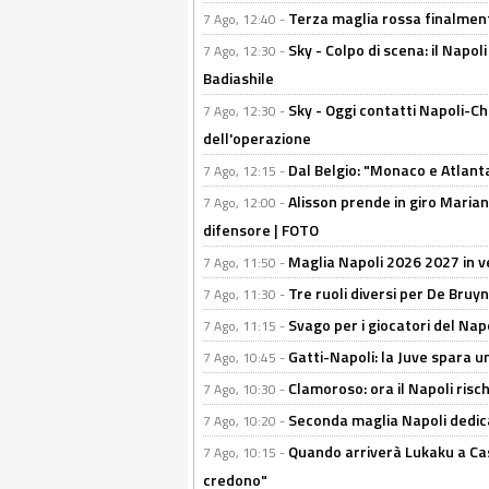
Terza maglia rossa finalment
7 Ago, 12:40 -
Sky - Colpo di scena: il Napo
7 Ago, 12:30 -
Badiashile
Sky - Oggi contatti Napoli-Ch
7 Ago, 12:30 -
dell'operazione
Dal Belgio: "Monaco e Atlant
7 Ago, 12:15 -
Alisson prende in giro Marianu
7 Ago, 12:00 -
difensore | FOTO
Maglia Napoli 2026 2027 in ve
7 Ago, 11:50 -
Tre ruoli diversi per De Bru
7 Ago, 11:30 -
Svago per i giocatori del Nap
7 Ago, 11:15 -
Gatti-Napoli: la Juve spara 
7 Ago, 10:45 -
Clamoroso: ora il Napoli risch
7 Ago, 10:30 -
Seconda maglia Napoli dedica
7 Ago, 10:20 -
Quando arriverà Lukaku a Cast
7 Ago, 10:15 -
credono"