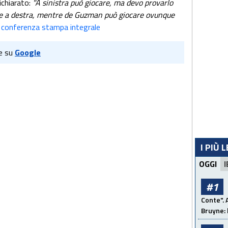
ichiarato:
"
A sinistra può giocare, ma devo provarlo
e a destra, mentre de Guzman può giocare ovunque
la conferenza stampa integrale
e su
Google
I PIÙ 
OGGI
I
#1
Conte". 
Bruyne: 