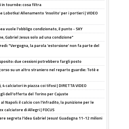
 in tournée: cosa filtra
 Lobotka! Allenamento 'insolito' per i portieri | VIDEO
sea vuole l'obbligo condizionato, il punto - SKY
e, Gabriel Jesus solo ad una condizione"
redi: "Vergogna, la parola 'estorsione' non fa parte del
sposito: due cessioni potrebbero fargli posto
 corso su un altro straniero nel reparto guardie: Totè e
, 4 calciatori in piazza coi tifosi | DIRETTA VIDEO
gli dell'offerta del Torino per Cajuste
 Napoli: il calcio con l'infradito, la punizione per le
ex calciatore di Allegri | FOCUS
nere segreta l'idea Gabriel Jesus! Guadagna 11-12 milioni