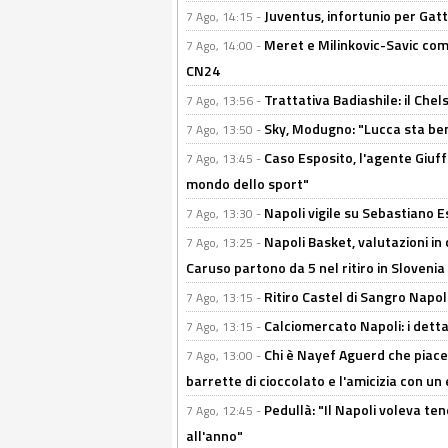
Juventus, infortunio per Gatti
7 Ago, 14:15 -
Meret e Milinkovic-Savic come
7 Ago, 14:00 -
CN24
Trattativa Badiashile: il Chel
7 Ago, 13:56 -
Sky, Modugno: "Lucca sta ben
7 Ago, 13:50 -
Caso Esposito, l'agente Giuff
7 Ago, 13:45 -
mondo dello sport"
Napoli vigile su Sebastiano E
7 Ago, 13:30 -
Napoli Basket, valutazioni in
7 Ago, 13:25 -
Caruso partono da 5 nel ritiro in Slovenia
Ritiro Castel di Sangro Napoli
7 Ago, 13:15 -
Calciomercato Napoli: i detta
7 Ago, 13:15 -
Chi è Nayef Aguerd che piace al
7 Ago, 13:00 -
barrette di cioccolato e l'amicizia con un 
Pedullà: "Il Napoli voleva te
7 Ago, 12:45 -
all'anno"