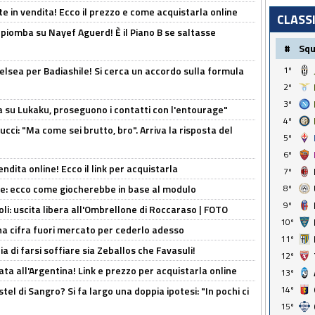
e in vendita! Ecco il prezzo e come acquistarla online
CLASS
li piomba su Nayef Aguerd! È il Piano B se saltasse
#
Sq
elsea per Badiashile! Si cerca un accordo sulla formula
1º
2º
3º
a su Lukaku, proseguono i contatti con l'entourage"
4º
cci: "Ma come sei brutto, bro". Arriva la risposta del
5º
6º
ndita online! Ecco il link per acquistarla
7º
yne: ecco come giocherebbe in base al modulo
8º
9º
oli: uscita libera all'Ombrellone di Roccaraso | FOTO
10º
una cifra fuori mercato per cederlo adesso
11º
ia di farsi soffiare sia Zeballos che Favasuli!
12º
ta all'Argentina! Link e prezzo per acquistarla online
13º
14º
el di Sangro? Si fa largo una doppia ipotesi: "In pochi ci
15º