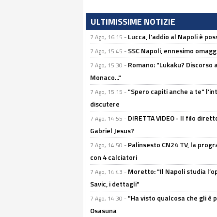
ULTIMISSIME NOTIZIE
Lucca, l'addio al Napoli è poss
7 Ago, 16:15 -
SSC Napoli, ennesimo omaggi
7 Ago, 15:45 -
Romano: "Lukaku? Discorso ap
7 Ago, 15:30 -
Monaco..."
"Spero capiti anche a te" l'i
7 Ago, 15:15 -
discutere
DIRETTA VIDEO - Il filo dirett
7 Ago, 14:55 -
Gabriel Jesus?
Palinsesto CN24 TV, la progr
7 Ago, 14:50 -
con 4 calciatori
Moretto: "Il Napoli studia l’o
7 Ago, 14:43 -
Savic, i dettagli"
"Ha visto qualcosa che gli è 
7 Ago, 14:30 -
Osasuna