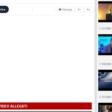
🖶 Stampa
A−
A+
rite
07/08/
06/08/
07/08/
VIDEO ALLEGATI