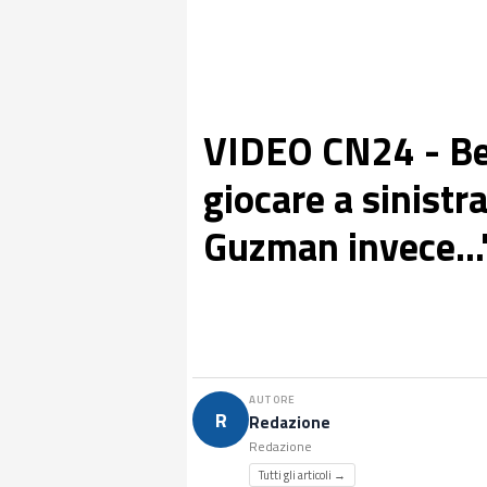
VIDEO CN24 - Ben
giocare a sinistr
Guzman invece...
AUTORE
R
Redazione
Redazione
Tutti gli articoli →