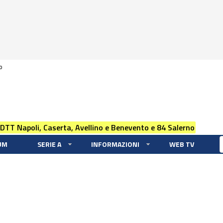
0
 DTT Napoli, Caserta, Avellino e Benevento e 84 Salerno
UM
SERIE A
INFORMAZIONI
WEB TV