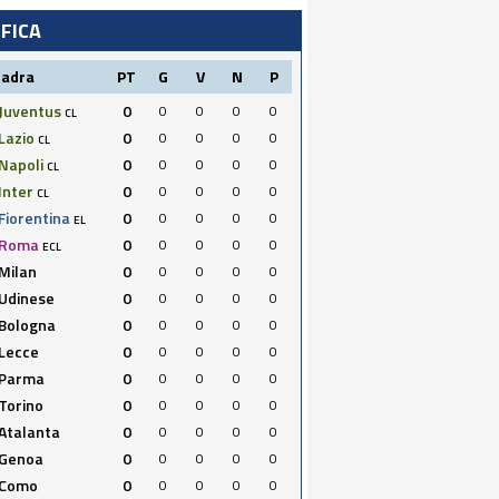
IFICA
uadra
PT
G
V
N
P
Juventus
0
0
0
0
0
CL
Lazio
0
0
0
0
0
CL
Napoli
0
0
0
0
0
CL
Inter
0
0
0
0
0
CL
Fiorentina
0
0
0
0
0
EL
Roma
0
0
0
0
0
ECL
Milan
0
0
0
0
0
Udinese
0
0
0
0
0
Bologna
0
0
0
0
0
Lecce
0
0
0
0
0
Parma
0
0
0
0
0
Torino
0
0
0
0
0
Atalanta
0
0
0
0
0
Genoa
0
0
0
0
0
Como
0
0
0
0
0