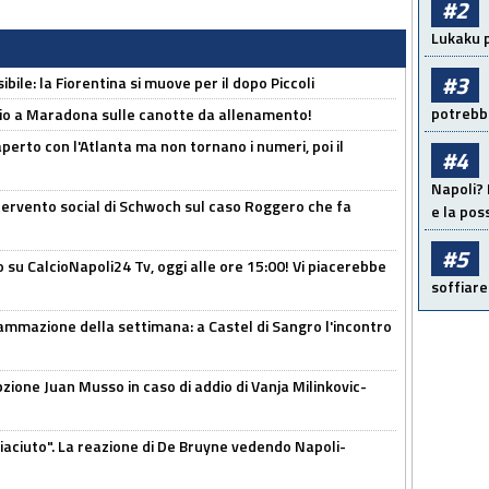
#2
Lukaku p
#3
ibile: la Fiorentina si muove per il dopo Piccoli
potrebbe
o a Maradona sulle canotte da allenamento!
erto con l'Atlanta ma non tornano i numeri, poi il
#4
Napoli? 
ntervento social di Schwoch sul caso Roggero che fa
e la pos
#5
o su CalcioNapoli24 Tv, oggi alle ore 15:00! Vi piacerebbe
soffiare
ammazione della settimana: a Castel di Sangro l'incontro
pzione Juan Musso in caso di addio di Vanja Milinkovic-
piaciuto". La reazione di De Bruyne vedendo Napoli-