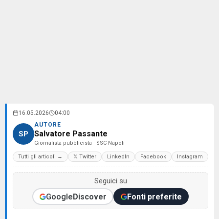
16.05.2026
04:00
AUTORE
Salvatore Passante
SP
Giornalista pubblicista · SSC Napoli
Tutti gli articoli →
𝕏 Twitter
LinkedIn
Facebook
Instagram
Seguici su
Google
Discover
Fonti preferite