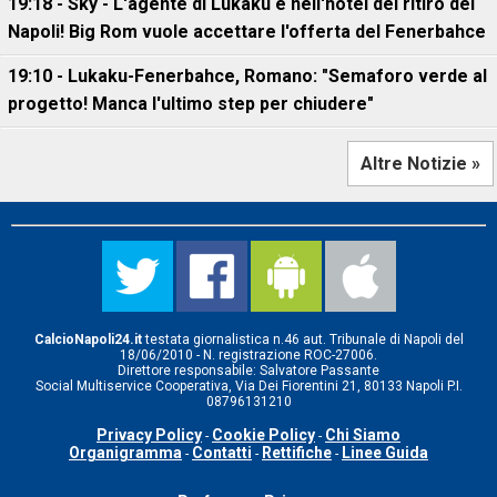
19:18 - Sky - L'agente di Lukaku è nell'hotel del ritiro del
Napoli! Big Rom vuole accettare l'offerta del Fenerbahce
19:10 - Lukaku-Fenerbahce, Romano: "Semaforo verde al
progetto! Manca l'ultimo step per chiudere"
Altre Notizie »
CalcioNapoli24.it
testata giornalistica n.46 aut. Tribunale di Napoli del
18/06/2010 - N. registrazione ROC-27006.
Direttore responsabile: Salvatore Passante
Social Multiservice Cooperativa, Via Dei Fiorentini 21, 80133 Napoli P.I.
08796131210
Privacy Policy
Cookie Policy
Chi Siamo
-
-
Organigramma
Contatti
Rettifiche
Linee Guida
-
-
-