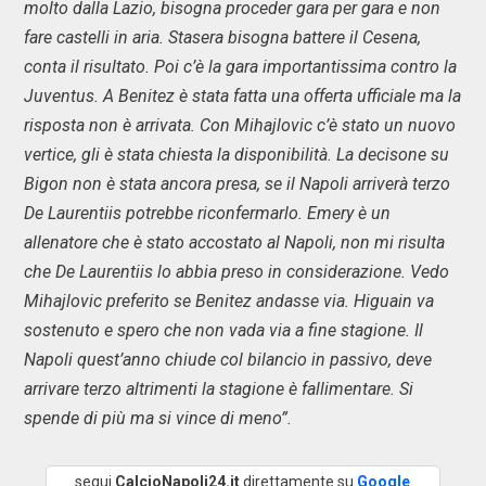
molto dalla Lazio, bisogna proceder gara per gara e non
fare castelli in aria. Stasera bisogna battere il Cesena,
conta il risultato. Poi c’è la gara importantissima contro la
Juventus. A Benitez è stata fatta una offerta ufficiale ma la
risposta non è arrivata. Con Mihajlovic c’è stato un nuovo
vertice, gli è stata chiesta la disponibilità. La decisone su
Bigon non è stata ancora presa, se il Napoli arriverà terzo
De Laurentiis potrebbe riconfermarlo. Emery è un
allenatore che è stato accostato al Napoli, non mi risulta
che De Laurentiis lo abbia preso in considerazione. Vedo
Mihajlovic preferito se Benitez andasse via. Higuain va
sostenuto e spero che non vada via a fine stagione. Il
Napoli quest’anno chiude col bilancio in passivo, deve
arrivare terzo altrimenti la stagione è fallimentare. Si
spende di più ma si vince di meno”.
segui
CalcioNapoli24.it
direttamente su
Google