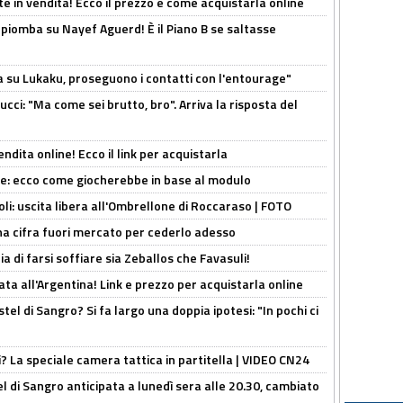
e in vendita! Ecco il prezzo e come acquistarla online
li piomba su Nayef Aguerd! È il Piano B se saltasse
a su Lukaku, proseguono i contatti con l'entourage"
cci: "Ma come sei brutto, bro". Arriva la risposta del
ndita online! Ecco il link per acquistarla
yne: ecco come giocherebbe in base al modulo
oli: uscita libera all'Ombrellone di Roccaraso | FOTO
una cifra fuori mercato per cederlo adesso
ia di farsi soffiare sia Zeballos che Favasuli!
ta all'Argentina! Link e prezzo per acquistarla online
el di Sangro? Si fa largo una doppia ipotesi: "In pochi ci
ri? La speciale camera tattica in partitella | VIDEO CN24
 di Sangro anticipata a lunedì sera alle 20.30, cambiato