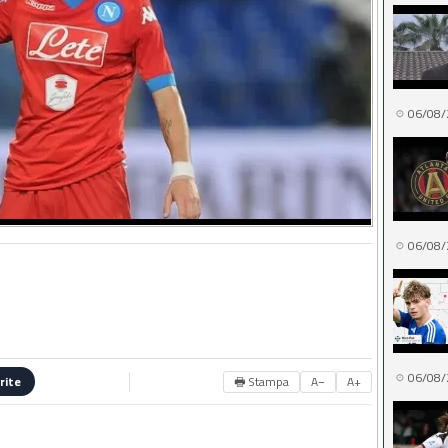
06/08/
06/08/
06/08/
🖶 Stampa
A−
A+
rite