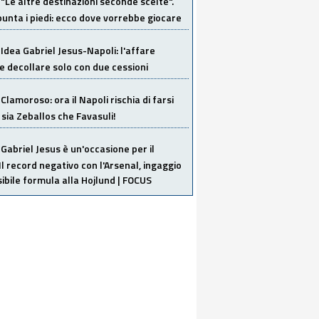
"Le altre destinazioni seconde scelte".
unta i piedi: ecco dove vorrebbe giocare
Idea Gabriel Jesus-Napoli: l'affare
 decollare solo con due cessioni
Clamoroso: ora il Napoli rischia di farsi
 sia Zeballos che Favasuli!
Gabriel Jesus è un'occasione per il
Il record negativo con l'Arsenal, ingaggio
sibile formula alla Hojlund | FOCUS