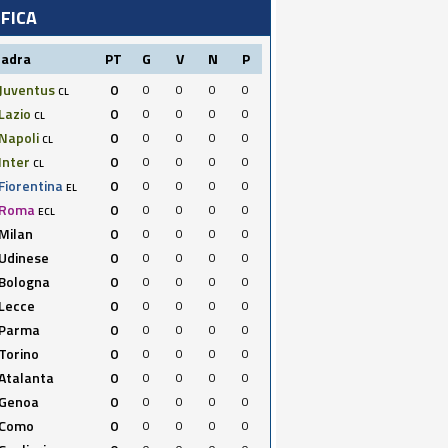
IFICA
uadra
PT
G
V
N
P
Juventus
0
0
0
0
0
CL
Lazio
0
0
0
0
0
CL
Napoli
0
0
0
0
0
CL
Inter
0
0
0
0
0
CL
Fiorentina
0
0
0
0
0
EL
Roma
0
0
0
0
0
ECL
Milan
0
0
0
0
0
Udinese
0
0
0
0
0
Bologna
0
0
0
0
0
Lecce
0
0
0
0
0
Parma
0
0
0
0
0
Torino
0
0
0
0
0
Atalanta
0
0
0
0
0
Genoa
0
0
0
0
0
Como
0
0
0
0
0