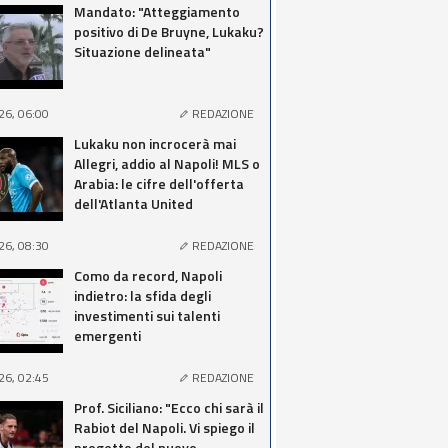
Mandato: "Atteggiamento
positivo di De Bruyne, Lukaku?
Situazione delineata"
26, 06:00
REDAZIONE
Lukaku non incrocerà mai
Allegri, addio al Napoli! MLS o
Arabia: le cifre dell'offerta
dell'Atlanta United
26, 08:30
REDAZIONE
Como da record, Napoli
indietro: la sfida degli
investimenti sui talenti
emergenti
26, 02:45
REDAZIONE
Prof. Siciliano: "Ecco chi sarà il
Rabiot del Napoli. Vi spiego il
progetto del nuovo