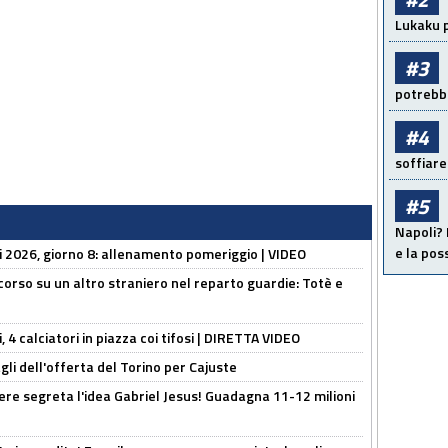
Lukaku p
#3
potrebbe
#4
soffiare
#5
Napoli? 
e la pos
li 2026, giorno 8: allenamento pomeriggio | VIDEO
 corso su un altro straniero nel reparto guardie: Totè e
, 4 calciatori in piazza coi tifosi | DIRETTA VIDEO
gli dell'offerta del Torino per Cajuste
nere segreta l'idea Gabriel Jesus! Guadagna 11-12 milioni