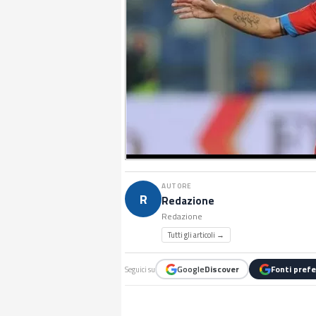
AUTORE
R
Redazione
Redazione
Tutti gli articoli →
Google
Discover
Fonti prefe
Seguici su