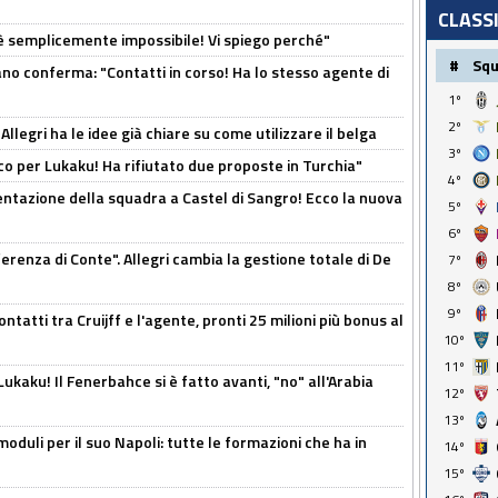
CLASS
è semplicemente impossibile! Vi spiego perché"
#
Sq
ano conferma: "Contatti in corso! Ha lo stesso agente di
1º
2º
 Allegri ha le idee già chiare su come utilizzare il belga
3º
o per Lukaku! Ha rifiutato due proposte in Turchia"
4º
entazione della squadra a Castel di Sangro! Ecco la nuova
5º
6º
ferenza di Conte". Allegri cambia la gestione totale di De
7º
8º
9º
ontatti tra Cruijff e l'agente, pronti 25 milioni più bonus al
10º
11º
kaku! Il Fenerbahce si è fatto avanti, "no" all'Arabia
12º
13º
moduli per il suo Napoli: tutte le formazioni che ha in
14º
15º