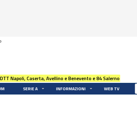
0
 DTT Napoli, Caserta, Avellino e Benevento e 84 Salerno
UM
SERIE A
INFORMAZIONI
WEB TV