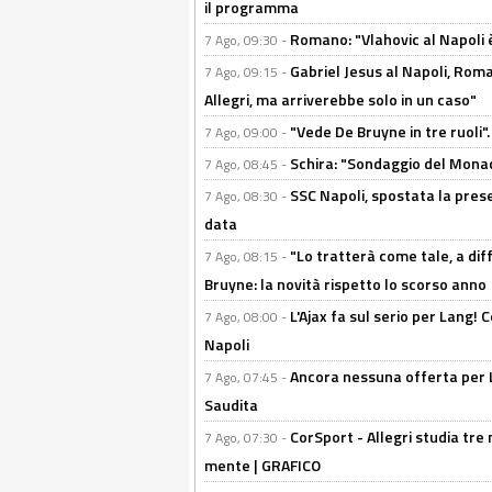
il programma
Romano: "Vlahovic al Napoli 
7 Ago, 09:30 -
Gabriel Jesus al Napoli, Rom
7 Ago, 09:15 -
Allegri, ma arriverebbe solo in un caso"
"Vede De Bruyne in tre ruoli".
7 Ago, 09:00 -
Schira: "Sondaggio del Monac
7 Ago, 08:45 -
SSC Napoli, spostata la pres
7 Ago, 08:30 -
data
"Lo tratterà come tale, a dif
7 Ago, 08:15 -
Bruyne: la novità rispetto lo scorso anno
L'Ajax fa sul serio per Lang! C
7 Ago, 08:00 -
Napoli
Ancora nessuna offerta per Lu
7 Ago, 07:45 -
Saudita
CorSport - Allegri studia tre 
7 Ago, 07:30 -
mente | GRAFICO