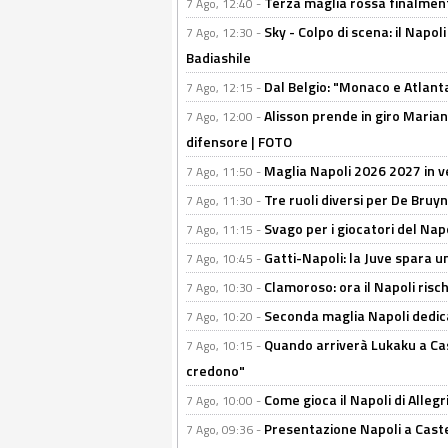
Terza maglia rossa finalment
7 Ago, 12:40 -
Sky - Colpo di scena: il Napo
7 Ago, 12:30 -
Badiashile
Dal Belgio: "Monaco e Atlant
7 Ago, 12:15 -
Alisson prende in giro Marianu
7 Ago, 12:00 -
difensore | FOTO
Maglia Napoli 2026 2027 in ve
7 Ago, 11:50 -
Tre ruoli diversi per De Bru
7 Ago, 11:30 -
Svago per i giocatori del Nap
7 Ago, 11:15 -
Gatti-Napoli: la Juve spara 
7 Ago, 10:45 -
Clamoroso: ora il Napoli risch
7 Ago, 10:30 -
Seconda maglia Napoli dedica
7 Ago, 10:20 -
Quando arriverà Lukaku a Cast
7 Ago, 10:15 -
credono"
Come gioca il Napoli di Alleg
7 Ago, 10:00 -
Presentazione Napoli a Castel
7 Ago, 09:36 -