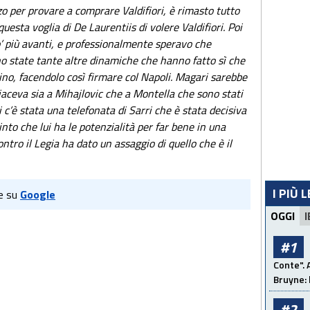
o per provare a comprare Valdifiori, è rimasto tutto
uesta voglia di De Laurentiis di volere Valdifiori. Poi
o’ più avanti, e professionalmente speravo che
sono state tante altre dinamiche che hanno fatto sì che
ino, facendolo così firmare col Napoli. Magari sarebbe
iaceva sia a Mihajlovic che a Montella che sono stati
i c’è stata una telefonata di Sarri che è stata decisiva
nto che lui ha le potenzialità per far bene in una
tro il Legia ha dato un assaggio di quello che è il
I PIÙ 
e su
Google
OGGI
I
#1
Conte". 
Bruyne: 
#2