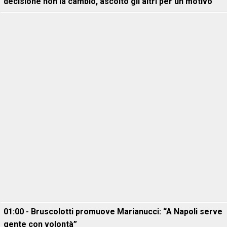
decisione non la cambio, ascolto gli altri per un motivo"
01:00 - Bruscolotti promuove Marianucci: “A Napoli serve
gente con volontà”