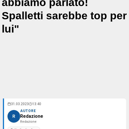
abbiamo parlato!
Spalletti sarebbe top per
lui"
31.03.2023
13:40
AUTORE
Redazione
R
Redazione