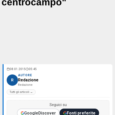
centrocampo"
08.01.2015
05:45
AUTORE
Redazione
R
Redazione
Tutti gli articoli →
Seguici su
Google
Discover
Fonti preferite