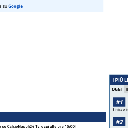
e su
Google
I PIÙ 
OGGI
I
#1
finisce i
#2
o su CalcioNapoli24 Tv, oggi alle ore 15:00!