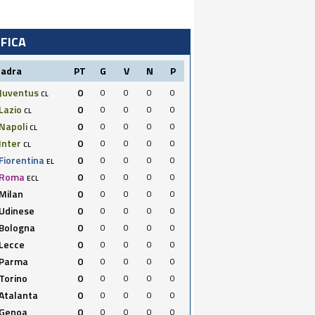
IFICA
uadra
PT
G
V
N
P
Juventus
0
0
0
0
0
CL
Lazio
0
0
0
0
0
CL
Napoli
0
0
0
0
0
CL
Inter
0
0
0
0
0
CL
Fiorentina
0
0
0
0
0
EL
Roma
0
0
0
0
0
ECL
Milan
0
0
0
0
0
Udinese
0
0
0
0
0
Bologna
0
0
0
0
0
Lecce
0
0
0
0
0
Parma
0
0
0
0
0
Torino
0
0
0
0
0
Atalanta
0
0
0
0
0
Genoa
0
0
0
0
0