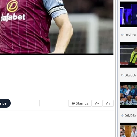
06/08/
06/08/
🖶 Stampa
A−
A+
rite
06/08/