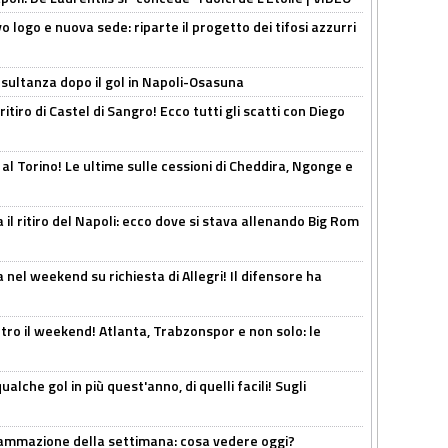
 logo e nuova sede: riparte il progetto dei tifosi azzurri
esultanza dopo il gol in Napoli-Osasuna
ritiro di Castel di Sangro! Ecco tutti gli scatti con Diego
 al Torino! Le ultime sulle cessioni di Cheddira, Ngonge e
 il ritiro del Napoli: ecco dove si stava allenando Big Rom
 nel weekend su richiesta di Allegri! Il difensore ha
tro il weekend! Atlanta, Trabzonspor e non solo: le
alche gol in più quest'anno, di quelli facili! Sugli
rammazione della settimana: cosa vedere oggi?