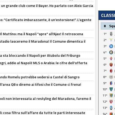
in un grande club come il Bayer. Ho parlato con Aleix Garcia
CLASS
ito: "Certificato imbarazzante, è un'estorsione!". L'agente
#
Sq
 Mattino: ma il Napoli "apre" all'Ajax! Il retroscena
1º
2º
 stadio lasceremo il Maradona! Il Comune dimentica il
3º
4º
a sta bloccando il Napoli per Atubolu del Friburgo
5º
ri, addio al Napoli! MLS o Arabia: le cifre dell'offerta
6º
7º
ando Romelu potrebbe vedersi a Castel di Sangro
8º
9º
l'area Q8 o diremo ai tifosi che il Comune ci frena!
10º
11º
oli non interessata al restyling del Maradona, faremo il
12º
13º
 cosa filtra sull'affare da tutte le parti interessate
14º