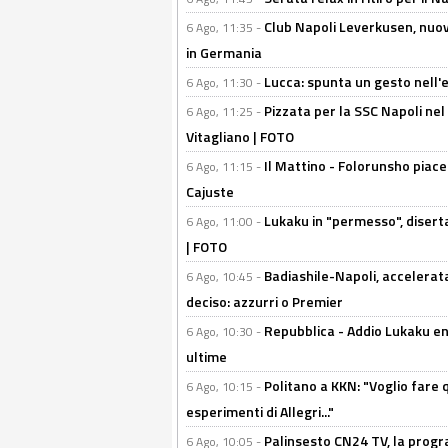
Club Napoli Leverkusen, nuovo
6 Ago, 11:35 -
in Germania
Lucca: spunta un gesto nell'
6 Ago, 11:30 -
Pizzata per la SSC Napoli nel 
6 Ago, 11:25 -
Vitagliano | FOTO
Il Mattino - Folorunsho piace
6 Ago, 11:15 -
Cajuste
Lukaku in "permesso", diserta
6 Ago, 11:00 -
| FOTO
Badiashile-Napoli, accelerata
6 Ago, 10:45 -
deciso: azzurri o Premier
Repubblica - Addio Lukaku en
6 Ago, 10:30 -
ultime
Politano a KKN: "Voglio fare qu
6 Ago, 10:15 -
esperimenti di Allegri..."
Palinsesto CN24 TV, la prog
6 Ago, 10:05 -