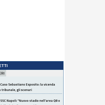
LETTI
ERI
Caso Sebastiano Esposito: la vicenda
n tribunale, gli scenari
SSC Napoli: "Nuovo stadio nell'area Q8 o