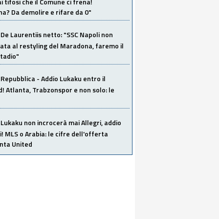
i tifosi che il Comune ci frena!
a? Da demolire e rifare da 0"
De Laurentiis netto: "SSC Napoli non
ata al restyling del Maradona, faremo il
tadio"
Repubblica - Addio Lukaku entro il
 Atlanta, Trabzonspor e non solo: le
Lukaku non incrocerà mai Allegri, addio
i! MLS o Arabia: le cifre dell'offerta
anta United