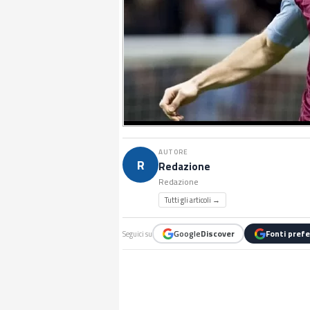
AUTORE
R
Redazione
Redazione
Tutti gli articoli →
Google
Discover
Fonti prefe
Seguici su