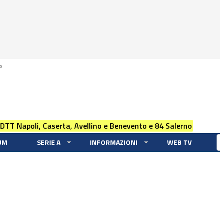
0
 DTT Napoli, Caserta, Avellino e Benevento e 84 Salerno
UM
SERIE A
INFORMAZIONI
WEB TV