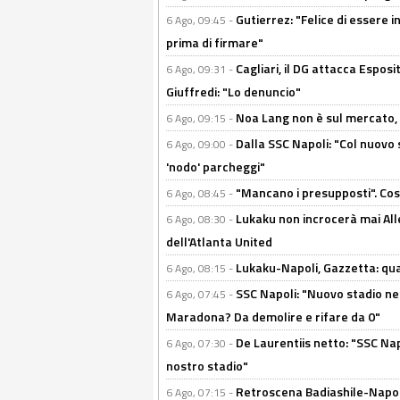
Gutierrez: "Felice di essere 
6 Ago, 09:45 -
prima di firmare"
Cagliari, il DG attacca Espos
6 Ago, 09:31 -
Giuffredi: "Lo denuncio"
Noa Lang non è sul mercato, Il
6 Ago, 09:15 -
Dalla SSC Napoli: "Col nuovo
6 Ago, 09:00 -
'nodo' parcheggi"
"Mancano i presupposti". Cos
6 Ago, 08:45 -
Lukaku non incrocerà mai Alleg
6 Ago, 08:30 -
dell'Atlanta United
Lukaku-Napoli, Gazzetta: qu
6 Ago, 08:15 -
SSC Napoli: "Nuovo stadio nel
6 Ago, 07:45 -
Maradona? Da demolire e rifare da 0"
De Laurentiis netto: "SSC Nap
6 Ago, 07:30 -
nostro stadio"
Retroscena Badiashile-Napoli:
6 Ago, 07:15 -