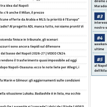
diremo a
ltra idea dal Napoli
Maradon
: c'è anche il Milan, il prezzo
#3
alcune offerte da Arabia e MLS: la priorità è l'Europa"
interess
adio? Al progetto ADL manca tutto, noi siamo pronti! Vi
nostro s
#4
icenda finisce in tribunale, gli scenari
weekend!
 azzurri sono ancora tiepidi sul difensore
ultime
a dal basso del Napoli 2026-27 | VIDEO CN24
#5
 rendono il trasferimento quasi impossibile ad oggi
al Napol
dopo Napoli-Osasuna: ecco le note liete per Allegri, i
dell'Atl
Marin e Gilmour: gli aggiornamenti sulle condizioni
lla situazione Lukaku. Badiashile è in lista, ma occhio
apoli: De Laurentiis si "concede" i dolci de L'Etoile | VIDEO