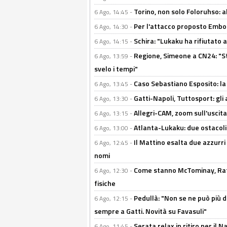
Torino, non solo Foloruhso: a
6 Ago, 14:45 -
Per l'attacco proposto Embolo
6 Ago, 14:30 -
Schira: "Lukaku ha rifiutato 
6 Ago, 14:15 -
Regione, Simeone a CN24: "St
6 Ago, 13:59 -
svelo i tempi"
Caso Sebastiano Esposito: la v
6 Ago, 13:45 -
Gatti-Napoli, Tuttosport: gli
6 Ago, 13:30 -
Allegri-CAM, zoom sull'uscit
6 Ago, 13:15 -
Atlanta-Lukaku: due ostacoli
6 Ago, 13:00 -
Il Mattino esalta due azzurri 
6 Ago, 12:45 -
nomi
Come stanno McTominay, Rafa 
6 Ago, 12:30 -
fisiche
Pedullà: "Non se ne può più de
6 Ago, 12:15 -
sempre a Gatti. Novità su Favasuli"
Serata relax in ritiro per il N
6 Ago, 11:45 -