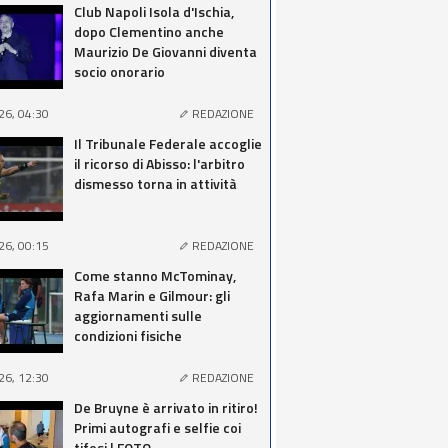
Club Napoli Isola d'Ischia,
dopo Clementino anche
Maurizio De Giovanni diventa
socio onorario
26, 04:30
REDAZIONE
Il Tribunale Federale accoglie
il ricorso di Abisso: l'arbitro
dismesso torna in attività
26, 00:15
REDAZIONE
Come stanno McTominay,
Rafa Marin e Gilmour: gli
aggiornamenti sulle
condizioni fisiche
26, 12:30
REDAZIONE
De Bruyne è arrivato in ritiro!
Primi autografi e selfie coi
tifosi | FOTO