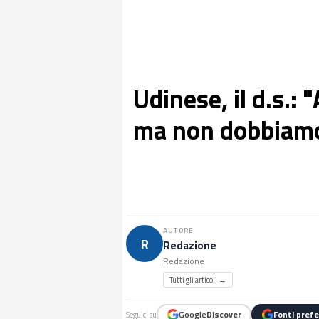
Udinese, il d.s.: 
ma non dobbiamo
AUTORE
R
Redazione
Redazione
Tutti gli articoli →
Google
Discover
Fonti prefe
Seguici su