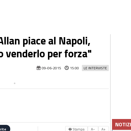
"Allan piace al Napoli,
 venderlo per forza"
09-06-2015
15:00
LE INTERVISTE
NOTIZ
🖶 Stampa
A−
A+
rite