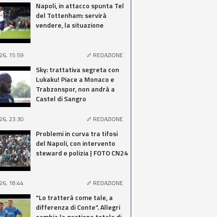
Napoli, in attacco spunta Tel
del Tottenham: servirà
vendere, la situazione
26, 15:59
REDAZIONE
Sky: trattativa segreta con
Lukaku! Piace a Monaco e
Trabzonspor, non andrà a
Castel di Sangro
26, 23:30
REDAZIONE
Problemi in curva tra tifosi
del Napoli, con intervento
steward e polizia | FOTO CN24
26, 18:44
REDAZIONE
"Lo tratterà come tale, a
differenza di Conte". Allegri
cambia la gestione totale di