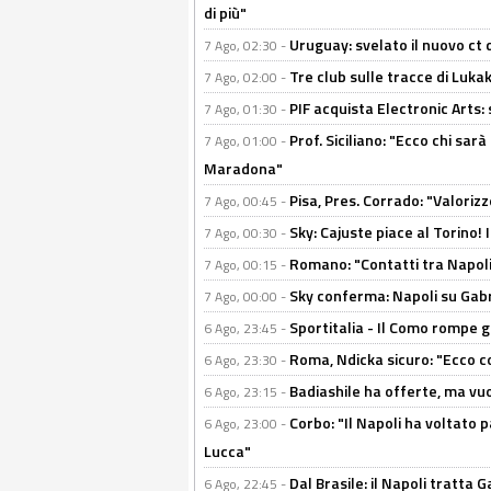
di più"
Uruguay: svelato il nuovo ct d
7 Ago, 02:30 -
Tre club sulle tracce di Luka
7 Ago, 02:00 -
PIF acquista Electronic Arts: 
7 Ago, 01:30 -
Prof. Siciliano: "Ecco chi sarà
7 Ago, 01:00 -
Maradona"
Pisa, Pres. Corrado: "Valoriz
7 Ago, 00:45 -
Sky: Cajuste piace al Torino!
7 Ago, 00:30 -
Romano: "Contatti tra Napoli 
7 Ago, 00:15 -
Sky conferma: Napoli su Gabr
7 Ago, 00:00 -
Sportitalia - Il Como rompe g
6 Ago, 23:45 -
Roma, Ndicka sicuro: "Ecco c
6 Ago, 23:30 -
Badiashile ha offerte, ma vu
6 Ago, 23:15 -
Corbo: "Il Napoli ha voltato 
6 Ago, 23:00 -
Lucca"
Dal Brasile: il Napoli tratta 
6 Ago, 22:45 -