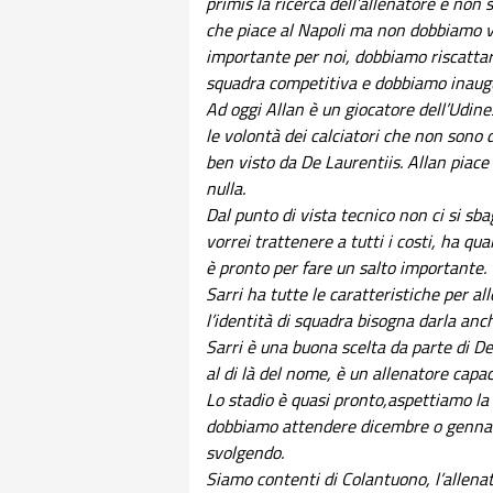
primis la ricerca dell’allenatore e non 
che piace al Napoli ma non dobbiamo v
importante per noi, dobbiamo riscatta
squadra competitiva e dobbiamo inaugu
Ad oggi Allan è un giocatore dell’Udines
le volontà dei calciatori che non sono d
ben visto da De Laurentiis. Allan piac
nulla.
Dal punto di vista tecnico non ci si sbag
vorrei trattenere a tutti i costi, ha q
è pronto per fare un salto importante.
Sarri ha tutte le caratteristiche per al
l’identità di squadra bisogna darla anc
Sarri è una buona scelta da parte di De
al di là del nome, è un allenatore cap
Lo stadio è quasi pronto,aspettiamo la
dobbiamo attendere dicembre o gennaio
svolgendo.
Siamo contenti di Colantuono, l’allenat