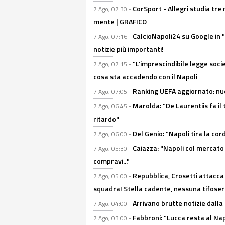
CorSport - Allegri studia tre 
7 Ago, 07:30 -
mente | GRAFICO
CalcioNapoli24 su Google in "
7 Ago, 07:16 -
notizie più importanti!
"L'imprescindibile legge socie
7 Ago, 07:15 -
cosa sta accadendo con il Napoli
Ranking UEFA aggiornato: nuov
7 Ago, 07:05 -
Marolda: "De Laurentiis fa il 
7 Ago, 06:45 -
ritardo"
Del Genio: "Napoli tira la co
7 Ago, 06:00 -
Caiazza: "Napoli col mercato
7 Ago, 05:30 -
compravi..."
Repubblica, Crosetti attacca 
7 Ago, 05:00 -
squadra! Stella cadente, nessuna tifoseri
Arrivano brutte notizie dalla
7 Ago, 04:00 -
Fabbroni: "Lucca resta al Na
7 Ago, 03:00 -