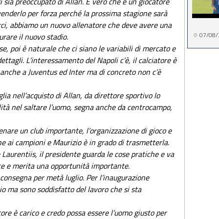
si sia preoccupato di Allan. È vero che è un giocatore
enderlo per forza perché la prossima stagione sarà
rci, abbiamo un nuovo allenatore che deve avere una
07/08/
rare il nuovo stadio.
e, poi è naturale che ci siano le variabili di mercato e
ettagli. L’interessamento del Napoli c’è, il calciatore è
e anche a Juventus ed Inter ma di concreto non c’è
lia nell’acquisto di Allan, da direttore sportivo lo
ualità nel saltare l’uomo, segna anche da centrocampo,
lenare un club importante, l’organizzazione di gioco e
he ai campioni e Maurizio è in grado di trasmetterla.
 Laurentiis, il presidente guarda le cose pratiche e va
ace e merita una opportunità importante.
 consegna per metà luglio. Per l’inaugurazione
 ma sono soddisfatto del lavoro che si sta
ore è carico e credo possa essere l’uomo giusto per