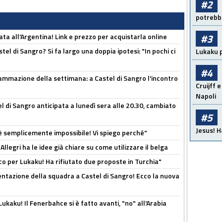
#2
potrebbe
#3
ta all'Argentina! Link e prezzo per acquistarla online
el di Sangro? Si fa largo una doppia ipotesi: "In pochi ci
Lukaku p
#4
ammazione della settimana: a Castel di Sangro l'incontro
Cruijff e
Napoli
 di Sangro anticipata a lunedì sera alle 20.30, cambiato
#5
Jesus! H
è semplicemente impossibile! Vi spiego perché"
 Allegri ha le idee già chiare su come utilizzare il belga
o per Lukaku! Ha rifiutato due proposte in Turchia"
entazione della squadra a Castel di Sangro! Ecco la nuova
kaku! Il Fenerbahce si è fatto avanti, "no" all'Arabia