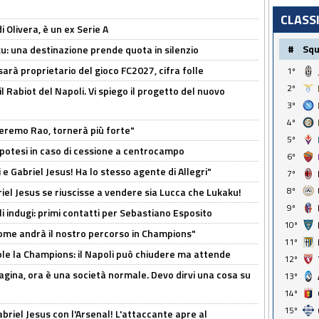
CLASS
i Olivera, è un ex Serie A
#
Sq
ku: una destinazione prende quota in silenzio
sarà proprietario del gioco FC2027, cifra folle
1º
2º
 il Rabiot del Napoli. Vi spiego il progetto del nuovo
3º
4º
zeremo Rao, tornerà più forte"
5º
 Ipotesi in caso di cessione a centrocampo
6º
e Gabriel Jesus! Ha lo stesso agente di Allegri"
7º
8º
iel Jesus se riuscisse a vendere sia Lucca che Lukaku!
9º
li indugi: primi contatti per Sebastiano Esposito
10º
ome andrà il nostro percorso in Champions"
11º
ole la Champions: il Napoli può chiudere ma attende
12º
pagina, ora è una società normale. Devo dirvi una cosa su
13º
14º
15º
Gabriel Jesus con l'Arsenal! L'attaccante apre al