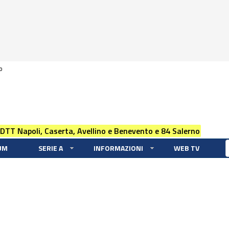
0
 DTT Napoli, Caserta, Avellino e Benevento e 84 Salerno
UM
SERIE A
INFORMAZIONI
WEB TV