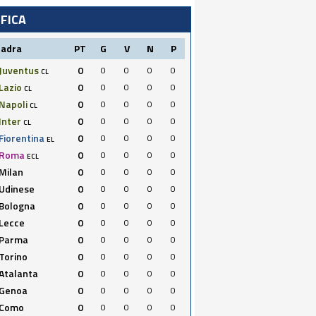
IFICA
uadra
PT
G
V
N
P
Juventus
0
0
0
0
0
CL
Lazio
0
0
0
0
0
CL
Napoli
0
0
0
0
0
CL
Inter
0
0
0
0
0
CL
Fiorentina
0
0
0
0
0
EL
Roma
0
0
0
0
0
ECL
Milan
0
0
0
0
0
Udinese
0
0
0
0
0
Bologna
0
0
0
0
0
Lecce
0
0
0
0
0
Parma
0
0
0
0
0
Torino
0
0
0
0
0
Atalanta
0
0
0
0
0
Genoa
0
0
0
0
0
Como
0
0
0
0
0