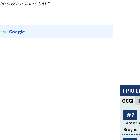
he possa trainare tutti”.
e su
Google
I PIÙ 
OGGI
I
#1
Conte". 
Bruyne: 