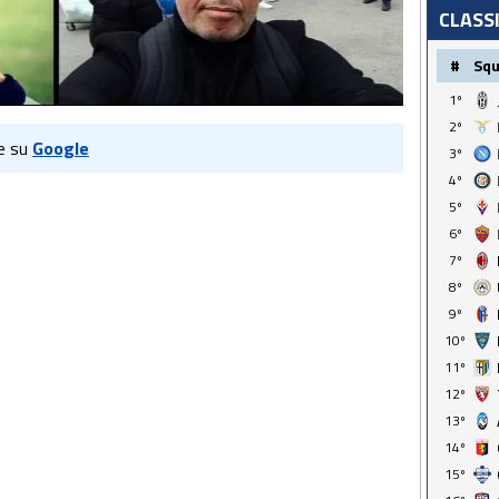
CLASS
#
Sq
1º
2º
e su
Google
3º
4º
5º
6º
7º
8º
9º
10º
11º
12º
13º
14º
15º