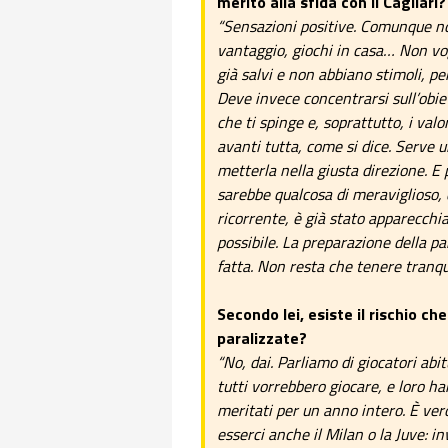
merito alla sfida con il Cagliari
“Sensazioni positive. Comunque n
vantaggio, giochi in casa… Non vo
già salvi e non abbiano stimoli, pe
Deve invece concentrarsi sull’obie
che ti spinge e, soprattutto, i val
avanti tutta, come si dice. Serve 
metterla nella giusta direzione. E
sarebbe qualcosa di meraviglioso, d
ricorrente, è già stato apparecchia
possibile. La preparazione della par
fatta. Non resta che tenere tranquil
Secondo lei, esiste il rischio 
paralizzate?
“No, dai. Parliamo di giocatori abi
tutti vorrebbero giocare, e loro h
meritati per un anno intero. È ver
esserci anche il Milan o la Juve: in