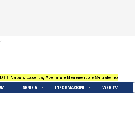
0
 DTT Napoli, Caserta, Avellino e Benevento e 84 Salerno
UM
SERIE A
INFORMAZIONI
WEB TV