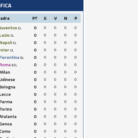
IFICA
uadra
PT
G
V
N
P
Juventus
0
0
0
0
0
CL
Lazio
0
0
0
0
0
CL
Napoli
0
0
0
0
0
CL
Inter
0
0
0
0
0
CL
Fiorentina
0
0
0
0
0
EL
Roma
0
0
0
0
0
ECL
Milan
0
0
0
0
0
Udinese
0
0
0
0
0
Bologna
0
0
0
0
0
Lecce
0
0
0
0
0
Parma
0
0
0
0
0
Torino
0
0
0
0
0
Atalanta
0
0
0
0
0
Genoa
0
0
0
0
0
Como
0
0
0
0
0