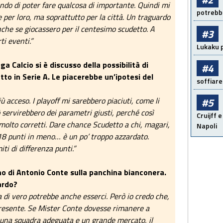
ondo di poter fare qualcosa di importante. Quindi mi
potrebbe
per loro, ma soprattutto per la città. Un traguardo
che se giocassero per il centesimo scudetto. A
#3
ti eventi.”
Lukaku p
ga Calcio si è discusso della possibilità di
#4
tto in Serie A. Le piacerebbe un’ipotesi del
soffiare
 acceso. I playoff mi sarebbero piaciuti, come li
#5
 servirebbero dei parametri giusti, perché così
Cruijff e
olto corretti. Dare chance Scudetto a chi, magari,
Napoli
18 punti in meno… è un po’ troppo azzardato.
ti di differenza punti.”
rno di Antonio Conte sulla panchina bianconera.
uardo?
a di vero potrebbe anche esserci. Però io credo che,
il presente. Se Mister Conte dovesse rimanere a
e una squadra adeguata e un grande mercato, il