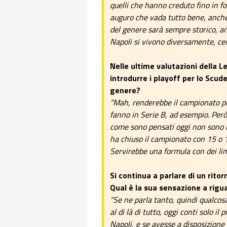
quelli che hanno creduto fino in f
auguro che vada tutto bene, anche 
del genere sarà sempre storico, an
Napoli si vivono diversamente, cer
Nelle ultime valutazioni della Le
introdurre i playoff per lo Scude
genere?
“Mah, renderebbe il campionato più
fanno in Serie B, ad esempio. Però
come sono pensati oggi non sono m
ha chiuso il campionato con 15 o 
Servirebbe una formula con dei limi
Si continua a parlare di un rito
Qual è la sua sensazione a rig
“Se ne parla tanto, quindi qualcos
al di là di tutto, oggi conti solo 
Napoli, e se avesse a disposizion