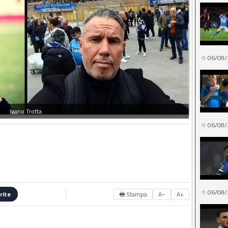
06/08/
Ivano Trotta
06/08/
06/08/
🖶 Stampa
A−
A+
rite