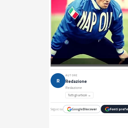
AUTORE
R
Redazione
Redazione
Tutti gli articoli →
Google
Discover
Fonti prefe
Seguici su