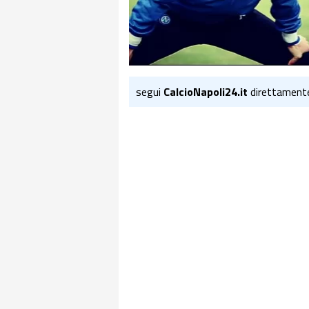
segui
CalcioNapoli24.it
direttament