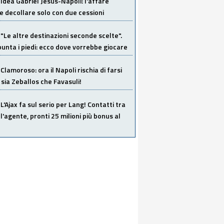
Idea Gabriel Jesus-Napoli: l'affare
 decollare solo con due cessioni
"Le altre destinazioni seconde scelte".
unta i piedi: ecco dove vorrebbe giocare
Clamoroso: ora il Napoli rischia di farsi
 sia Zeballos che Favasuli!
L'Ajax fa sul serio per Lang! Contatti tra
 l'agente, pronti 25 milioni più bonus al