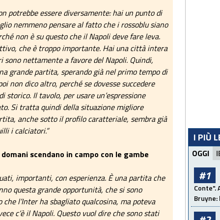
?
on potrebbe essere diversamente: hai un punto di
glio nemmeno pensare al fatto che i rossoblu siano
rché non è su questo che il Napoli deve fare leva.
ttivo, che è troppo importante. Hai una città intera
ori sono nettamente a favore del Napoli. Quindi,
una grande partita, sperando già nel primo tempo di
 poi non dico altro, perché se dovesse succedere
i storico. Il tavolo, per usare un’espressione
to. Si tratta quindi della situazione migliore
tita, anche sotto il profilo caratteriale, sembra già
li i calciatori.”
I PIÙ 
OGGI
I
che domani scendano in campo con le gambe
#1
tuati, importanti, con esperienza. È una partita che
Conte". 
anno questa grande opportunità, che si sono
Bruyne: 
o che l’Inter ha sbagliato qualcosina, ma poteva
vece c’è il Napoli. Questo vuol dire che sono stati
#2