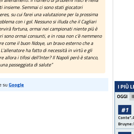
li allenamenti. Il numero di problemi fisici è nella
ti insieme. Semmai ci sono stati giocatori
eres, su cui farei una valutazione per la prossima
lema con i gol. Nessuno si illuda che il Cagliari
 Servirà fortuna, ormai nei campionati niente più è
tori sono ormai consunti, e in rosa non c’è nemmeno
re come il buon Ndoye, un bravo esterno che a
L’allenatore ha fatto di necessità in virtù e gli
 allora i tifosi dell’Inter? Il Napoli però è stanco,
una passeggiata di salute”
e su
Google
I PIÙ 
OGGI
I
#1
Conte". 
Bruyne: 