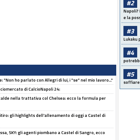
#2
Napoli? 
e la pos
#3
Lukaku p
#4
potrebbe
#5
 "Non ho parlato con Allegri di lui, i "se" nel mio lavoro..."
soffiare
ciomercato di CalcioNapoli 24:
calde nella trattativa col Chelsea: ecco la formula per
ritiro: gli highlights dell'allenamento di oggi a Castel di
ssa, SKY: gli agenti piombano a Castel di Sangro, ecco