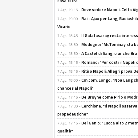
cosa filtra
Dove vedere Napoli-Celta Vig
7 Ago, 19:15 -
Rai - Ajax per Lang, Badiashil
7 Ago, 19:00 -
Vicario
Il Galatasaray resta interes
7 Ago, 18:45 -
Modugno: "McTominay sta ben
7 Ago, 18:30 -
A Castel di Sangro anche Bran
7 Ago, 18:30 -
Romano: "Per costi il Napoli 
7 Ago, 18:15 -
Ritiro Napoli: Allegri prova 
7 Ago, 18:15 -
Cm.com, Longo: "Noa Lang chiu
7 Ago, 18:00 -
chances al Napoli"
De Bruyne come Pirlo o Modric
7 Ago, 17:45 -
Cerchione: "Il Napoli osserv
7 Ago, 17:30 -
propedeutiche"
Del Genio: "Lucca alto 2 metri
7 Ago, 17:15 -
qualità"