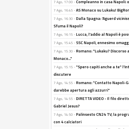
Compleanno in casa Napoli: o
7 Ago, 17:00 -
AS Monaco su Lukaku! BigRom
7 Ago, 16:45 -
Dalla Spagna: ‘Aguerd viciniss
7 Ago, 16:30 -
Sfuma il Napoli?
Lucca, l'addio al Napoli è poss
7 Ago, 16:15 -
SSC Napoli, ennesimo omaggi
7 Ago, 15:45 -
Romano: "Lukaku? Discorso ap
7 Ago, 15:30 -
Monaco..."
"Spero capiti anche a te" l'i
7 Ago, 15:15 -
discutere
Romano: "Contatto Napoli-Gabr
7 Ago, 14:55 -
darebbe apertura agli azzurri"
DIRETTA VIDEO - Il filo dirett
7 Ago, 14:55 -
Gabriel Jesus?
Palinsesto CN24 TV, la progr
7 Ago, 14:50 -
con 4 calciatori