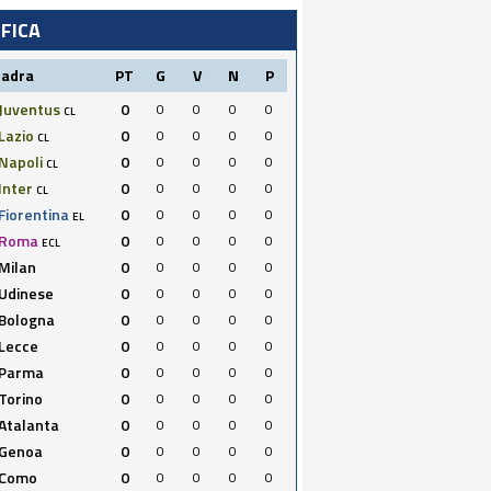
IFICA
uadra
PT
G
V
N
P
Juventus
0
0
0
0
0
CL
Lazio
0
0
0
0
0
CL
Napoli
0
0
0
0
0
CL
Inter
0
0
0
0
0
CL
Fiorentina
0
0
0
0
0
EL
Roma
0
0
0
0
0
ECL
Milan
0
0
0
0
0
Udinese
0
0
0
0
0
Bologna
0
0
0
0
0
Lecce
0
0
0
0
0
Parma
0
0
0
0
0
Torino
0
0
0
0
0
Atalanta
0
0
0
0
0
Genoa
0
0
0
0
0
Como
0
0
0
0
0