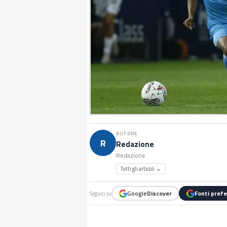
AUTORE
R
Redazione
Redazione
Tutti gli articoli →
Google
Discover
Fonti prefe
Seguici su