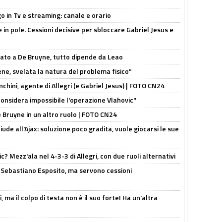
o in Tv e streaming: canale e orario
e in pole. Cessioni decisive per sbloccare Gabriel Jesus e
sato a De Bruyne, tutto dipende da Leao
e, svelata la natura del problema fisico"
chini, agente di Allegri (e Gabriel Jesus) | FOTO CN24
considera impossibile l'operazione Vlahovic"
De Bruyne in un altro ruolo | FOTO CN24
de all'Ajax: soluzione poco gradita, vuole giocarsi le sue
? Mezz'ala nel 4-3-3 di Allegri, con due ruoli alternativi
a Sebastiano Esposito, ma servono cessioni
, ma il colpo di testa non è il suo forte! Ha un'altra