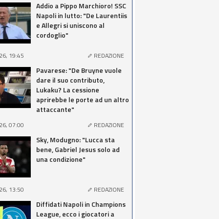
Addio a Pippo Marchioro! SSC
Napoli in lutto: "De Laurentiis
e Allegri si uniscono al
cordoglio"
26, 19:45
REDAZIONE
Pavarese: "De Bruyne vuole
dare il suo contributo,
Lukaku? La cessione
aprirebbe le porte ad un altro
attaccante"
26, 07:00
REDAZIONE
Sky, Modugno: "Lucca sta
bene, Gabriel Jesus solo ad
una condizione"
26, 13:50
REDAZIONE
Diffidati Napoli in Champions
League, ecco i giocatori a