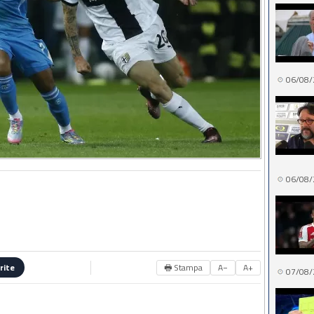
06/08/
06/08/
🖶 Stampa
A−
A+
rite
07/08/