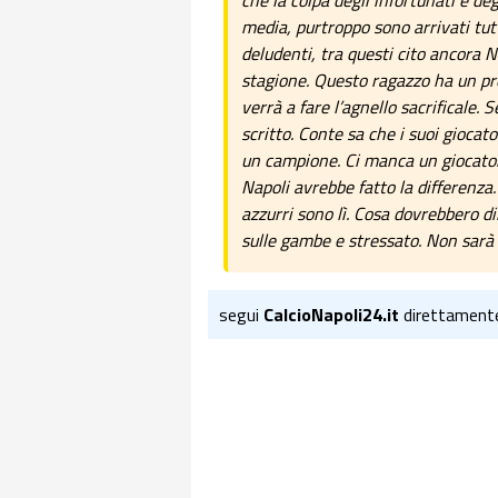
che la colpa degli infortunati è deg
media, purtroppo sono arrivati tut
deludenti, tra questi cito ancora N
stagione. Questo ragazzo ha un prob
verrà a fare l’agnello sacrificale.
scritto. Conte sa che i suoi gioca
un campione. Ci manca un giocato
Napoli avrebbe fatto la differenza. 
azzurri sono lì. Cosa dovrebbero dire
sulle gambe e stressato. Non sarà 
segui
CalcioNapoli24.it
direttament