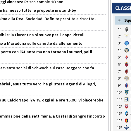
ggi Vincenzo Prisco compie 18 anni
CLASS
 ha messo tutte le proposte in stand-by
imo alla Real Sociedad! Definito prestito e riscatto’.
#
Sq
1º
ibile: la Fiorentina si muove per il dopo Piccoli
2º
o a Maradona sulle canotte da allenamento!
3º
4º
erto con l'Atlanta ma non tornano i numeri, poi il
5º
6º
ntervento social di Schwoch sul caso Roggero che fa
7º
8º
iel Jesus tutto vero: ha gli stessi agenti di Allegri,
9º
10º
11º
o su CalcioNapoli24 Tv, oggi alle ore 15:00! Vi piacerebbe
12º
13º
ammazione della settimana: a Castel di Sangro l'incontro
14º
15º