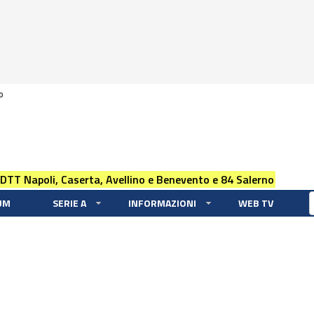
0
 DTT Napoli, Caserta, Avellino e Benevento e 84 Salerno
UM
SERIE A
INFORMAZIONI
WEB TV