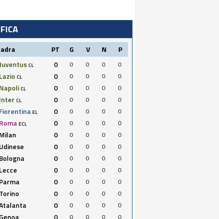
IFICA
uadra
PT
G
V
N
P
Juventus
0
0
0
0
0
CL
Lazio
0
0
0
0
0
CL
Napoli
0
0
0
0
0
CL
Inter
0
0
0
0
0
CL
Fiorentina
0
0
0
0
0
EL
Roma
0
0
0
0
0
ECL
Milan
0
0
0
0
0
Udinese
0
0
0
0
0
Bologna
0
0
0
0
0
Lecce
0
0
0
0
0
Parma
0
0
0
0
0
Torino
0
0
0
0
0
Atalanta
0
0
0
0
0
Genoa
0
0
0
0
0