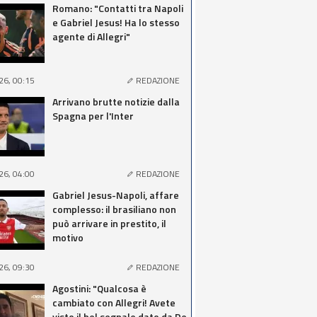
Romano: "Contatti tra Napoli
e Gabriel Jesus! Ha lo stesso
agente di Allegri"
26, 00:15
REDAZIONE
Arrivano brutte notizie dalla
Spagna per l'Inter
26, 04:00
REDAZIONE
Gabriel Jesus-Napoli, affare
complesso: il brasiliano non
può arrivare in prestito, il
motivo
26, 09:30
REDAZIONE
Agostini: "Qualcosa è
cambiato con Allegri! Avete
visto il bel segnale dato da De