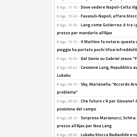
Dove vedere Napoli-Celta Vig
8 Ago, 11:10 -
Favasuli-Napoli, affare bloc
8 Ago, 10:45 -
Lang come Gutierrez: è tra i p
8 Ago, 10:30 -
prezzo per mandarlo all'Ajax
Il Mattino fa notare: questa v
8 Ago, 10:15 -
pioggia ha portato pochi tifosi infreddolit
Del Genio su Gabriel Jesus: "F
8 Ago, 10:00 -
Cessione Lang, Repubblica avv
8 Ago, 09:45 -
Lukaku
Sky, Marianella: "Accordo Ars
8 Ago, 09:15 -
problema"
Che futuro c'è per Giovane? Al
8 Ago, 09:00 -
posizione del campo
Sorpresa Marianucci, Schira: "
8 Ago, 08:10 -
prezzo all'Ajax per Noa Lang
Lukaku blocca Badiashile e no
8 Ago, 08:00 -