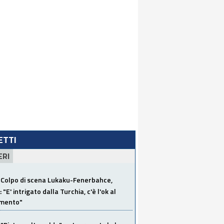
LETTI
ERI
Colpo di scena Lukaku-Fenerbahce,
"E' intrigato dalla Turchia, c'è l'ok al
imento"