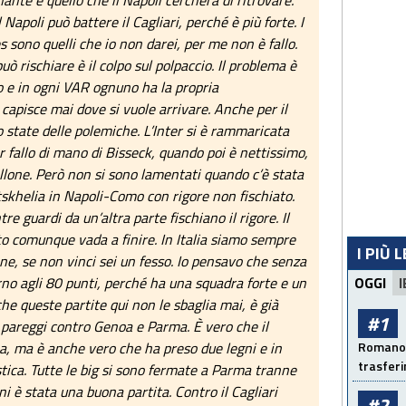
ante è quello che il Napoli cercherà di ritrovare.
Napoli può battere il Cagliari, perché è più forte. I
s sono quelli che io non darei, per me non è fallo.
ò rischiare è il colpo sul polpaccio. Il problema è
 e in ogni VAR ognuno ha la propria
 capisce mai dove si vuole arrivare. Anche per il
o state delle polemiche. L’Inter si è rammaricata
er fallo di mano di Bisseck, quando poi è nettissimo,
allone. Però non si sono lamentati quando c’è stata
skhelia in Napoli-Como con rigore non fischiato.
e guardi da un’altra parte fischiano il rigore. Il
o comunque vada a finire. In Italia siamo sempre
I PIÙ 
bene, se non vinci sei un fesso. Io pensavo che senza
rno agli 80 punti, perché ha una squadra forte e un
OGGI
I
he queste partite qui non le sbaglia mai, è già
#1
 pareggi contro Genoa e Parma. È vero che il
a, ma è anche vero che ha preso due legni e in
Romano: 
trasfer
tica. Tutte le big si sono fermate a Parma tranne
ni è stata una buona partita. Contro il Cagliari
#2