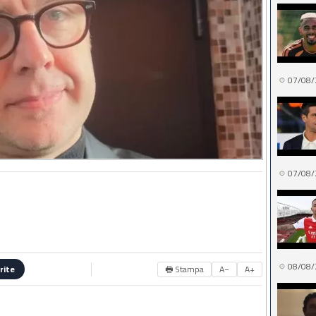
07/08/
07/08/
08/08/
🖶 Stampa
A−
A+
rite