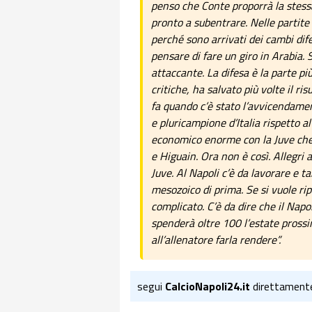
penso che Conte proporrà la stess
pronto a subentrare. Nelle partite i
perché sono arrivati dei cambi di
pensare di fare un giro in Arabia. 
attaccante. La difesa è la parte pi
critiche, ha salvato più volte il ris
fa quando c’è stato l’avvicendamen
e pluricampione d’Italia rispetto al
economico enorme con la Juve che 
e Higuain. Ora non è così. Allegri 
Juve. Al Napoli c’è da lavorare e t
mesozoico di prima. Se si vuole rip
complicato. C’è da dire che il Napo
spenderà oltre 100 l’estate pross
all’allenatore farla rendere”.
segui
CalcioNapoli24.it
direttament