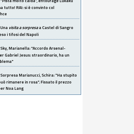
"Pista molto calda", entourage Lukaku
 tutto! RAI: si è convinto col
ahce
Una
visita a sorpresa
a Castel di Sangro
so i tifosi del Napoli
Sky, Marianella: "Accordo Arsenal-
er Gabriel Jesus: straordinario, ha un
oblema"
Sorpresa Marianucci, Schira: "Ha stupito
 può rimanere in rosa". Fissato il prezzo
 per Noa Lang