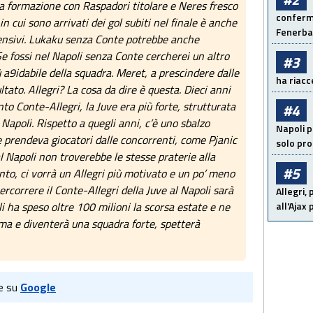
a formazione con Raspadori titolare e Neres fresco
conferma
n cui sono arrivati dei gol subiti nel finale è anche
Fenerb
fensivi. Lukaku senza Conte potrebbe anche
Se fossi nel Napoli senza Conte cercherei un altro
#3
ù a9idabile della squadra. Meret, a prescindere dalle
ha riacce
ultato. Allegri? La cosa da dire è questa. Dieci anni
to Conte-Allegri, la Juve era più forte, strutturata
#4
 Napoli. Rispetto a quegli anni, c’è uno sbalzo
Napoli p
prendeva giocatori dalle concorrenti, come Pjanic
solo pr
al Napoli non troverebbe le stesse praterie alla
#5
anto, ci vorrà un Allegri più motivato e un po’ meno
ercorrere il Conte-Allegri della Juve al Napoli sarà
Allegri,
li ha speso oltre 100 milioni la scorsa estate e ne
all'Ajax
ima e diventerà una squadra forte, spetterà
e su
Google