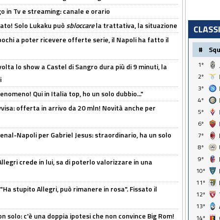
o in Tv e streaming: canale e orario
cato! Solo Lukaku può
sbloccare
la trattativa, la situazione
CLASS
ochi a poter ricevere offerte serie, il Napoli ha fatto il
#
Sq
1º
olta lo show a Castel di Sangro dura più di 9 minuti, la
2º
i
3º
enomeno! Qui in Italia top, ho un solo dubbio..."
4º
isa: offerta in arrivo da 20 mln! Novità anche per
5º
6º
enal-Napoli per Gabriel Jesus: straordinario, ha un solo
7º
8º
9º
legri crede in lui, sa di poterlo valorizzare in una
10º
11º
Ha stupito Allegri, può rimanere in rosa". Fissato il
12º
13º
n solo: c'è una doppia ipotesi che non convince Big Rom!
14º