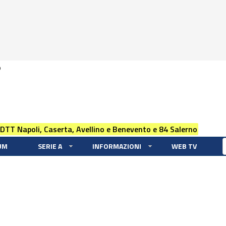
0
 DTT Napoli, Caserta, Avellino e Benevento e 84 Salerno
UM
SERIE A
INFORMAZIONI
WEB TV