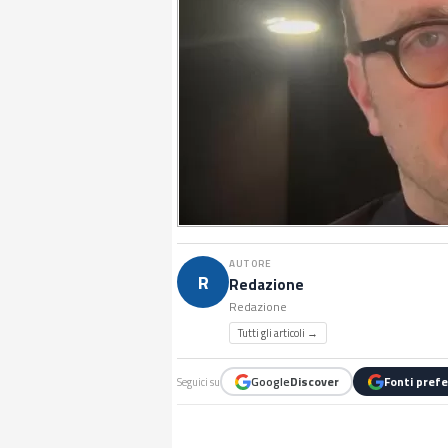
AUTORE
R
Redazione
Redazione
Tutti gli articoli →
Google
Discover
Fonti prefe
Seguici su