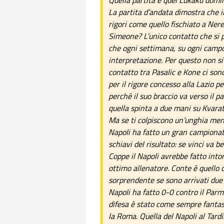
Quella partita e quel Lukaku domin
La partita d’andata dimostra che il 
rigori come quello fischiato a Nere
Simeone? L’unico contatto che si pu
che ogni settimana, su ogni campo
interpretazione. Per questo non si
contatto tra Pasalic e Kone ci son
per il rigore concesso alla Lazio p
perché il suo braccio va verso il p
quella spinta a due mani su Kvarat
Ma se ti colpiscono un’unghia mentr
Napoli ha fatto un gran campionat
schiavi del risultato: se vinci va 
Coppe il Napoli avrebbe fatto into
ottimo allenatore. Conte è quello c
sorprendente se sono arrivati due
Napoli ha fatto 0-0 contro il Parm
difesa è stato come sempre fantas
la Roma. Quella del Napoli al Tardi