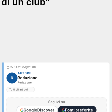
di un club"
05.04.2025
23:00
AUTORE
Redazione
R
Redazione
Tutti gli articoli →
Seguici su
Google
Discover
Fonti preferite