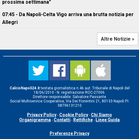
prossima settimana"
07:45 - Da Napoli-Celta Vigo arriva una brutta notizia per
Allegri
Altre Notizie »
CalcioNapoli24.it
testata giornalistica n.46 aut. Tribunale di Napoli del
18/06/2010 - N. registrazione ROC-27006.
Direttore responsabile: Salvatore Passante
Social Multiservice Cooperativa, Via Dei Fiorentini 21, 80133 Napoli P.I.
08796131210
Privacy Policy
Cookie Policy
Chi Siamo
-
-
Organigramma
Contatti
Rettifiche
Linee Guida
-
-
-
Preferenze Privacy