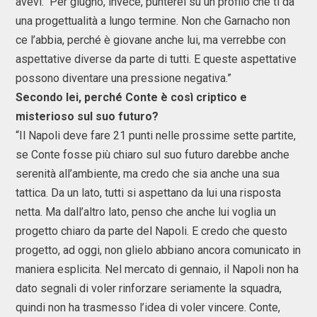
avevi. Per giugno, invece, punterei su un profilo che ti dà
una progettualità a lungo termine. Non che Garnacho non
ce l’abbia, perché è giovane anche lui, ma verrebbe con
aspettative diverse da parte di tutti. E queste aspettative
possono diventare una pressione negativa.”
Secondo lei, perché Conte è così criptico e
misterioso sul suo futuro?
“Il Napoli deve fare 21 punti nelle prossime sette partite,
se Conte fosse più chiaro sul suo futuro darebbe anche
serenità all’ambiente, ma credo che sia anche una sua
tattica. Da un lato, tutti si aspettano da lui una risposta
netta. Ma dall’altro lato, penso che anche lui voglia un
progetto chiaro da parte del Napoli. E credo che questo
progetto, ad oggi, non glielo abbiano ancora comunicato in
maniera esplicita. Nel mercato di gennaio, il Napoli non ha
dato segnali di voler rinforzare seriamente la squadra,
quindi non ha trasmesso l’idea di voler vincere. Conte,