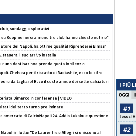
club, sondaggi esplorativi
ci su Koopmeiners: almeno tre club hanno chiesto notizie"
catore del Napoli, ha ottime qualità! Riprenderei Elmas"
stasera il suo arrivo in Italia
ku: una destinazione prende quota in silenzio
oli-Chelsea per il riscatto di Badiashile, ecco le cifre
i euro da tagliare! Ecco il costo annuo dei sette calciatori
I PIÙ 
OGGI
I
nterista Dimarco in conferenza | VIDEO
ultati del terzo turno preliminare
#1
ciomercato di CalcioNapoli 24: Addio Lukaku e questione
Jesus! H
#2
apoli in lutto: "De Laurentiis e Allegri si uniscono al