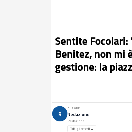
Sentite Focolari:
Benitez, non mi è
gestione: la piaz
AUTORE
R
Redazione
Redazione
Tutti gli articoli →