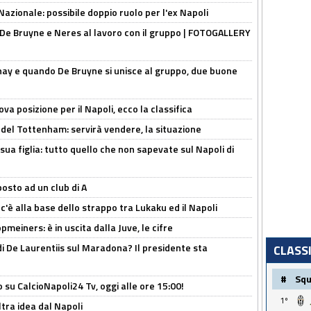
Nazionale: possibile doppio ruolo per l'ex Napoli
 De Bruyne e Neres al lavoro con il gruppo | FOTOGALLERY
nay e quando De Bruyne si unisce al gruppo, due buone
a posizione per il Napoli, ecco la classifica
 del Tottenham: servirà vendere, la situazione
sua figlia: tutto quello che non sapevate sul Napoli di
osto ad un club di A
 c'è alla base dello strappo tra Lukaku ed il Napoli
meiners: è in uscita dalla Juve, le cifre
i De Laurentiis sul Maradona? Il presidente sta
CLASS
#
Sq
o su CalcioNapoli24 Tv, oggi alle ore 15:00!
1º
ltra idea dal Napoli