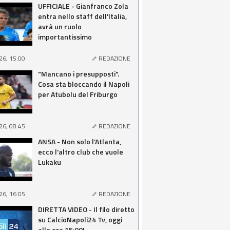
UFFICIALE - Gianfranco Zola
entra nello staff dell'Italia,
avrà un ruolo
importantissimo
26, 15:00
REDAZIONE
"Mancano i presupposti".
Cosa sta bloccando il Napoli
per Atubolu del Friburgo
26, 08:45
REDAZIONE
ANSA - Non solo l'Atlanta,
ecco l'altro club che vuole
Lukaku
26, 16:05
REDAZIONE
DIRETTA VIDEO - Il filo diretto
su CalcioNapoli24 Tv, oggi
alle ore 15:00!