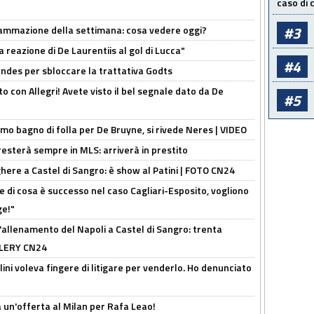
caso di
#3
rammazione della settimana: cosa vedere oggi?
la reazione di De Laurentiis al gol di Lucca"
#4
ndes per sbloccare la trattativa Godts
o con Allegri! Avete visto il bel segnale dato da De
#5
rimo bagno di folla per De Bruyne, si rivede Neres | VIDEO
sterà sempre in MLS: arriverà in prestito
here a Castel di Sangro: è show al Patini | FOTO CN24
 di cosa è successo nel caso Cagliari-Esposito, vogliono
ge!"
'allenamento del Napoli a Castel di Sangro: trenta
ALLERY CN24
lini voleva fingere di litigare per venderlo. Ho denunciato
 un'offerta al Milan per Rafa Leao!