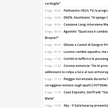
cordoglio"
Palinsesto CN24 TV, la prog
6 Ago, 19:40 -
DAZN, Giustiniani: "Vi spiego 
6 Ago, 19:00 -
Cassione Lang: interviene Me
6 Ago, 18:54 -
Agostini: "Qualcosa è cambiat
6 Ago, 18:45 -
Bruyne?"
Diluvio a Castel di Sangro! P
6 Ago, 18:30 -
Lozano cambia squadra, ma re
6 Ago, 18:10 -
Contini si
tuffa
tra le pozzang
6 Ago, 17:30 -
Corona annuncia: "Ho le prove
6 Ago, 17:20 -
addossare la colpa a lui e al suo entoura
Pioggia torrenziale durante l
6 Ago, 17:15 -
coraggiosi restano sugli spalti | FOTOG
Caso Esposito, Giuffredi: "Giu
6 Ago, 17:10 -
Melis"
Sky - Il Galatasaray presenta
6 Ago, 17:00 -