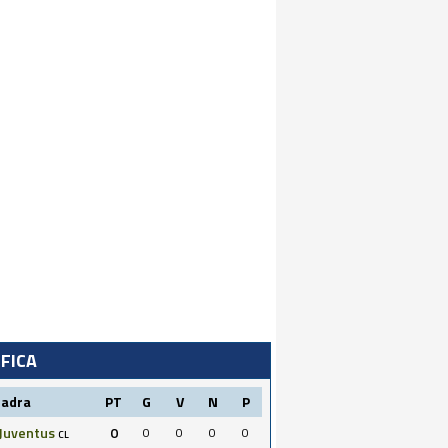
IFICA
uadra
PT
G
V
N
P
Juventus
0
0
0
0
0
CL