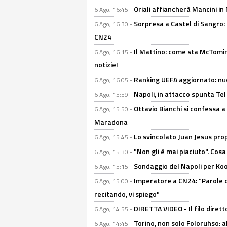
Oriali affiancherà Mancini in 
6 Ago, 16:45 -
Sorpresa a Castel di Sangro:
6 Ago, 16:30 -
CN24
Il Mattino: come sta McTomi
6 Ago, 16:15 -
notizie!
Ranking UEFA aggiornato: nuov
6 Ago, 16:05 -
Napoli, in attacco spunta Tel
6 Ago, 15:59 -
Ottavio Bianchi si confessa a 
6 Ago, 15:50 -
Maradona
Lo svincolato Juan Jesus prop
6 Ago, 15:45 -
"Non gli è mai piaciuto". Cosa
6 Ago, 15:30 -
Sondaggio del Napoli per Koop
6 Ago, 15:15 -
Imperatore a CN24: "Parole d
6 Ago, 15:00 -
recitando, vi spiego"
DIRETTA VIDEO - Il filo dirett
6 Ago, 14:55 -
Torino, non solo Foloruhso: a
6 Ago, 14:45 -