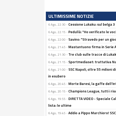
ULTIMISSIME NOTIZIE
Cessione Lukaku: sul belga 3 
6 Ago, 22:30 -
Pedullà: "Ho verificato le vo
6 Ago, 22:15 -
Savino: "Stravedo per un gio
6 Ago, 22:00 -
Mastantuono firma in Serie A, 
6 Ago, 21:45 -
Tre club sulle tracce di Luka
6 Ago, 21:30 -
Sportmediaset: trattativa Nap
6 Ago, 21:15 -
SSC Napoli, oltre 55 milioni d
6 Ago, 21:00 -
in esubero
Morte Baresi, la gaffe dell'i
6 Ago, 20:45 -
Champions League, tutti i ris
6 Ago, 20:15 -
DIRETTA VIDEO - Speciale Cal
6 Ago, 19:55 -
lista: le ultime
Addio a Pippo Marchioro! SSC N
6 Ago, 19:45 -