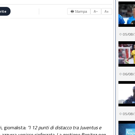
🖶 Stampa
A−
A+
rite
05/08/
06/08/
05/08/
, giornalista:
“I 12 punti di distacco tra Juventus e
a azzurra venisse rinforzata. La gestione Benitez non