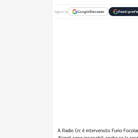
Google
Discover
Fonti prefe
Seguici su
A Radio Crc è intervenuto Furio Focolari
Napoli sono insanabili anche se la ros