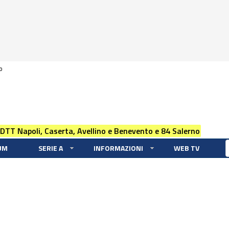
0
 DTT Napoli, Caserta, Avellino e Benevento e 84 Salerno
UM
SERIE A
INFORMAZIONI
WEB TV