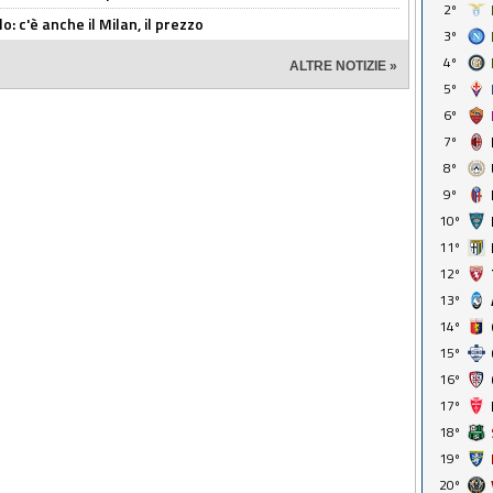
2º
: c'è anche il Milan, il prezzo
3º
4º
ALTRE NOTIZIE »
5º
6º
7º
8º
9º
10º
11º
12º
13º
14º
15º
16º
17º
18º
19º
20º