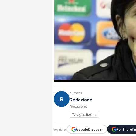
AUTORE
R
Redazione
Redazione
Tutti gli articoli →
Google
Discover
Fonti prefe
Seguici su