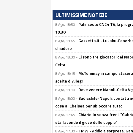
ULTIMISSIME NOTIZIE
Palinsesto CN24 TV, la progr
8 Ago, 18:50 -
19.30
Gazzetta.it - Lukaku-Fenerbah
8 Ago, 18:45 -
chiudere
Ci sono tre giocatori del Napo
8 Ago, 18:30 -
Celta
McTominay in campo stasera? 
8 Ago, 18:15 -
scelta di Allegri
Dove vedere Napoli-Celta Vig
8 Ago, 18:10 -
Badiashile-Napoli, contatti n
8 Ago, 18:00 -
cosa al Chelsea per sbloccare tutto
Chiariello senza freni: "Gabri
8 Ago, 17:45 -
sta facendo il gioco delle coppie"
TMW - Addio a sorpresa: Gam
8 Ago, 17:30 -