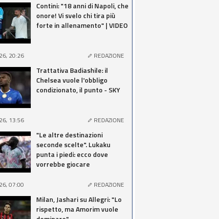
Contini: "18 anni di Napoli, che
onore! Vi svelo chi tira più
forte in allenamento" | VIDEO
26, 20:26
REDAZIONE
Trattativa Badiashile: il
Chelsea vuole l'obbligo
condizionato, il punto - SKY
26, 13:56
REDAZIONE
"Le altre destinazioni
seconde scelte". Lukaku
punta i piedi: ecco dove
vorrebbe giocare
26, 07:00
REDAZIONE
Milan, Jashari su Allegri: "Lo
rispetto, ma Amorim vuole
dominare"