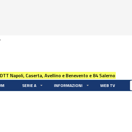
0
 DTT Napoli, Caserta, Avellino e Benevento e 84 Salerno
UM
SERIE A
INFORMAZIONI
WEB TV