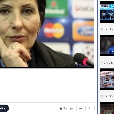
07/08/
07/08/
07/08/
🖶 Stampa
A−
A+
rite