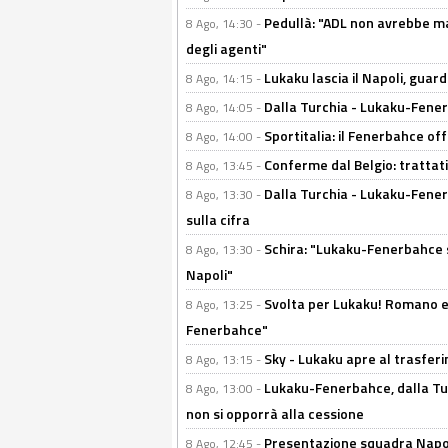
Pedullà: "ADL non avrebbe ma
8 Ago, 14:30 -
degli agenti"
Lukaku lascia il Napoli, guard
8 Ago, 14:15 -
Dalla Turchia - Lukaku-Fenerb
8 Ago, 14:05 -
Sportitalia: il Fenerbahce off
8 Ago, 14:00 -
Conferme dal Belgio: trattativ
8 Ago, 13:45 -
Dalla Turchia - Lukaku-Fener
8 Ago, 13:30 -
sulla cifra
Schira: "Lukaku-Fenerbahce si
8 Ago, 13:30 -
Napoli"
Svolta per Lukaku! Romano e 
8 Ago, 13:25 -
Fenerbahce"
Sky - Lukaku apre al trasferi
8 Ago, 13:15 -
Lukaku-Fenerbahce, dalla Turc
8 Ago, 13:00 -
non si opporrà alla cessione
Presentazione squadra Napoli
8 Ago, 12:45 -