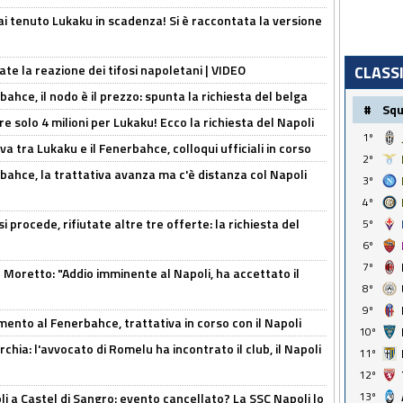
i tenuto Lukaku in scadenza! Si è raccontata la versione
ate la reazione dei tifosi napoletani | VIDEO
CLASS
ahce, il nodo è il prezzo: spunta la richiesta del belga
#
Sq
re solo 4 milioni per Lukaku! Ecco la richiesta del Napoli
1º
a tra Lukaku e il Fenerbahce, colloqui ufficiali in corso
2º
bahce, la trattativa avanza ma c'è distanza col Napoli
3º
4º
 procede, rifiutate altre tre offerte: la richiesta del
5º
6º
7º
Moretto: "Addio imminente al Napoli, ha accettato il
8º
9º
mento al Fenerbahce, trattativa in corso con il Napoli
10º
hia: l'avvocato di Romelu ha incontrato il club, il Napoli
11º
12º
13º
 a Castel di Sangro: evento cancellato? La SSC Napoli lo