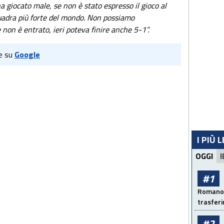
ha giocato male, se non è stato espresso il gioco al
quadra più forte del mondo. Non possiamo
non è entrato, ieri poteva finire anche 5-1”.
e su
Google
I PIÙ 
OGGI
I
#1
Romano: 
trasfer
#2