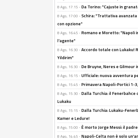
Da Torino: "Cajuste in granata
8 Ago, 17:15 -
Schira: "Trattativa avanzata
8 Ago, 17:00 -
con opzione"
Romano e Moretto: "Napoli in
8 Ago, 16:45 -
l'agente"
Accordo totale con Lukaku! Ro
8 Ago, 16:30 -
Yildirim"
De Bruyne, Neres e Gilmour in
8 Ago, 16:30 -
Ufficiale: nuova avventura per
8 Ago, 16:15 -
Primavera Napoli-Portici 1-3,
8 Ago, 15:45 -
Dalla Turchia: il Fenerbahce 
8 Ago, 15:30 -
Lukaku
Dalla Turchia: Lukaku-Fenerba
8 Ago, 15:15 -
Kamer e Ledure!
È morto Jorge Messi: il padre
8 Ago, 15:00 -
Napoli-Celta non è solo un'am
8 Ago, 14:45 -