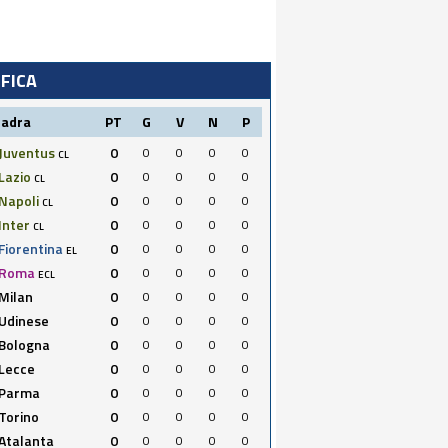
IFICA
uadra
PT
G
V
N
P
Juventus
0
0
0
0
0
CL
Lazio
0
0
0
0
0
CL
Napoli
0
0
0
0
0
CL
Inter
0
0
0
0
0
CL
Fiorentina
0
0
0
0
0
EL
Roma
0
0
0
0
0
ECL
Milan
0
0
0
0
0
Udinese
0
0
0
0
0
Bologna
0
0
0
0
0
Lecce
0
0
0
0
0
Parma
0
0
0
0
0
Torino
0
0
0
0
0
Atalanta
0
0
0
0
0