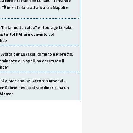
Accordo totale con Lukaku! Romano e
 "È iniziata la trattativa tra Napoli e
"Pista molto calda", entourage Lukaku
 tutto! RAI: si è convinto col
ahce
Svolta per Lukaku! Romano e Moretto:
mminente al Napoli, ha accettato il
hce"
Sky, Marianella: "Accordo Arsenal-
er Gabriel Jesus: straordinario, ha un
oblema"