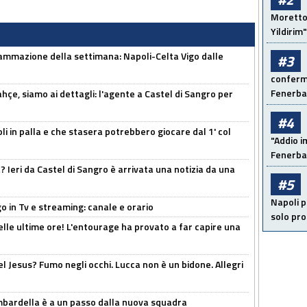
Moretto:
Yildirim"
ammazione della settimana: Napoli-Celta Vigo dalle
#3
conferma
Fenerb
çe, siamo ai dettagli: l'agente a Castel di Sangro per
#4
li in palla e che stasera potrebbero giocare dal 1' col
"Addio i
Fenerba
Ieri da Castel di Sangro è arrivata una notizia da una
#5
Napoli p
o in Tv e streaming: canale e orario
solo pr
elle ultime ore! L'entourage ha provato a far capire una
el Jesus? Fumo negli occhi. Lucca non è un bidone. Allegri
bardella è a un passo dalla nuova squadra