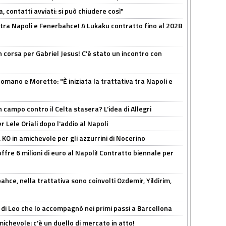
, contatti avviati: si può chiudere così"
 tra Napoli e Fenerbahce! A Lukaku contratto fino al 2028
 corsa per Gabriel Jesus! C'è stato un incontro con
mano e Moretto: "È iniziata la trattativa tra Napoli e
 campo contro il Celta stasera? L'idea di Allegri
 Lele Oriali dopo l'addio al Napoli
 KO in amichevole per gli azzurrini di Nocerino
offre 6 milioni di euro al Napoli! Contratto biennale per
hce, nella trattativa sono coinvolti Ozdemir, Yildirim,
 di Leo che lo accompagnò nei primi passi a Barcellona
ichevole: c'è un duello di mercato in atto!