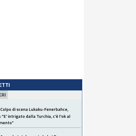
LETTI
ERI
Colpo di scena Lukaku-Fenerbahce,
"E' intrigato dalla Turchia, c'è l'ok al
imento"