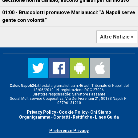
decisione non la cambio, ascolto gli altri per un motivo"
01:00 - Bruscolotti promuove Marianucci: “A Napoli serve
gente con volontà”
Altre Notizie »
CalcioNapoli24.it
testata giornalistica n.46 aut. Tribunale di Napoli del
18/06/2010 - N. registrazione ROC-27006.
Direttore responsabile: Salvatore Passante
Social Multiservice Cooperativa, Via Dei Fiorentini 21, 80133 Napoli P.I.
08796131210
Privacy Policy
Cookie Policy
Chi Siamo
-
-
Organigramma
Contatti
Rettifiche
Linee Guida
-
-
-
Preferenze Privacy