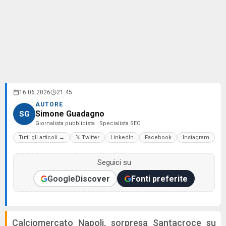
16.06.2026
21:45
AUTORE
Simone Guadagno
SG
Giornalista pubblicista · Specialista SEO
Tutti gli articoli →
𝕏 Twitter
LinkedIn
Facebook
Instagram
Seguici su
Google
Discover
Fonti preferite
Calciomercato Napoli, sorpresa Santacroce su