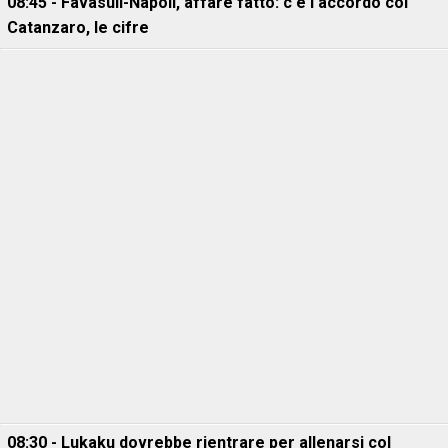
08:45 - Favasuli-Napoli, affare fatto: c'è l'accordo col
Catanzaro, le cifre
08:30 - Lukaku dovrebbe rientrare per allenarsi col