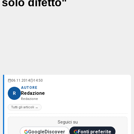
solo difetto"
06.11.2014
14:50
AUTORE
Redazione
R
Redazione
Tutti gli articoli →
Seguici su
Google
Discover
Fonti preferite