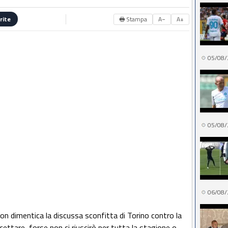
🖶 Stampa
A−
A+
rite
05/08/
05/08/
06/08/
on dimentica la discussa sconfitta di Torino contro la
ccettare, forse non ci riuscirò per tutta la stagione o