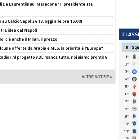
i De Laurentiis sul Maradona? Il presidente sta
o su CalcioNapoli24 Tv, oggi alle ore 15:00!
ltra idea dal Napoli
CLASS
: c'è anche il Milan, il prezzo
#
Sq
alcune offerte da Arabia e MLS: la priorità è l'Europa"
adio? Al progetto ADL manca tutto, noi siamo pronti! Vi
1º
2º
3º
ALTRE NOTIZIE »
4º
5º
6º
7º
8º
9º
10º
11º
12º