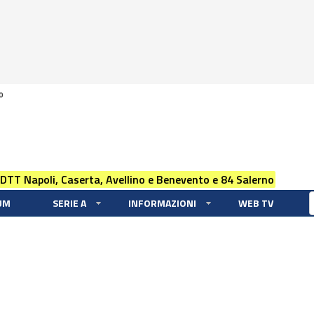
0
 DTT Napoli, Caserta, Avellino e Benevento e 84 Salerno
UM
SERIE A
INFORMAZIONI
WEB TV