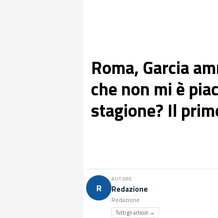
Roma, Garcia amm
che non mi è piac
stagione? Il pri
AUTORE
R
Redazione
Redazione
Tutti gli articoli →