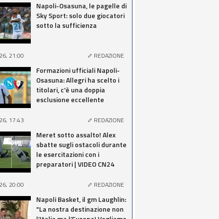
Napoli-Osasuna, le pagelle di
Sky Sport: solo due giocatori
sotto la sufficienza
26, 21:00
REDAZIONE
Formazioni ufficiali Napoli-
Osasuna: Allegri ha scelto i
titolari, c'è una doppia
esclusione eccellente
26, 17:43
REDAZIONE
Meret sotto assalto! Alex
sbatte sugli ostacoli durante
le esercitazioni con i
preparatori | VIDEO CN24
26, 20:00
REDAZIONE
Napoli Basket, il gm Laughlin:
"La nostra destinazione non
l’Italia ma l’Europa! Vogliamo