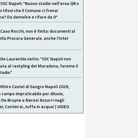
SSC Napoli: "Nuovo stadio nell'area Q8 o
i tifosi che il Comune ci frena!
a? Da demolire e rifare da 0"
Caso Rocchi, non è finita: documenti al
ella Procura Generale, anche l'Inter
De Laurentiis netto: "SSC Napoli non
ata al restyling del Maradona, faremo il
tadio"
Ritiro Castel di Sangro Napoli 2026,
: campo impraticabile per diluvio,
i De Bruyne e Neres! Azzurri negli
i, Contini si...tuffa in acqua! | VIDEO