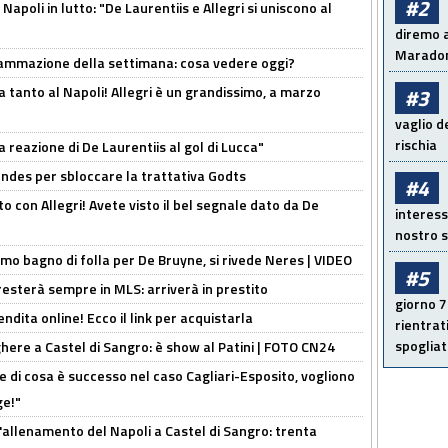
#2
apoli in lutto: "De Laurentiis e Allegri si uniscono al
diremo a
Maradon
rammazione della settimana: cosa vedere oggi?
tanto al Napoli! Allegri è un grandissimo, a marzo
#3
vaglio d
rischia
la reazione di De Laurentiis al gol di Lucca"
ndes per sbloccare la trattativa Godts
#4
o con Allegri! Avete visto il bel segnale dato da De
interess
nostro s
rimo bagno di folla per De Bruyne, si rivede Neres | VIDEO
#5
sterà sempre in MLS: arriverà in prestito
giorno 7
ndita online! Ecco il link per acquistarla
rientrat
spogliato
here a Castel di Sangro: è show al Patini | FOTO CN24
 di cosa è successo nel caso Cagliari-Esposito, vogliono
ge!"
'allenamento del Napoli a Castel di Sangro: trenta