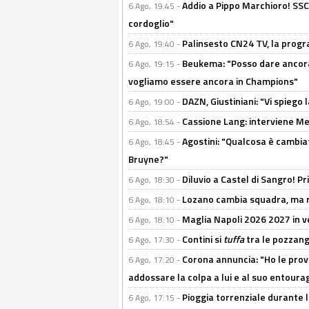
Addio a Pippo Marchioro! SSC N
6 Ago, 19:45 -
cordoglio"
Palinsesto CN24 TV, la prog
6 Ago, 19:40 -
Beukema: "Posso dare ancora 
6 Ago, 19:15 -
vogliamo essere ancora in Champions"
DAZN, Giustiniani: "Vi spiego 
6 Ago, 19:00 -
Cassione Lang: interviene Me
6 Ago, 18:54 -
Agostini: "Qualcosa è cambiat
6 Ago, 18:45 -
Bruyne?"
Diluvio a Castel di Sangro! P
6 Ago, 18:30 -
Lozano cambia squadra, ma re
6 Ago, 18:10 -
Maglia Napoli 2026 2027 in ve
6 Ago, 18:10 -
Contini si
tuffa
tra le pozzang
6 Ago, 17:30 -
Corona annuncia: "Ho le prove
6 Ago, 17:20 -
addossare la colpa a lui e al suo entoura
Pioggia torrenziale durante l
6 Ago, 17:15 -