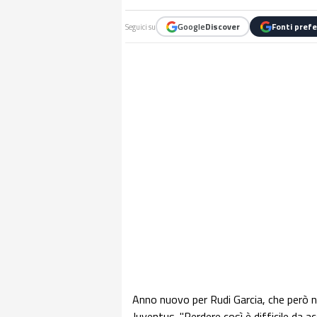
Google
Discover
Fonti prefe
Seguici su
Anno nuovo per Rudi Garcia, che però n
Juventus. "Perdere così è difficile da a