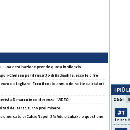
ku: una destinazione prende quota in silenzio
oli-Chelsea per il riscatto di Badiashile, ecco le cifre
i euro da tagliare! Ecco il costo annuo dei sette calciatori
I PIÙ 
OGGI
I
nterista Dimarco in conferenza | VIDEO
ultati del terzo turno preliminare
#1
ciomercato di CalcioNapoli 24: Addio Lukaku e questione
finisce i