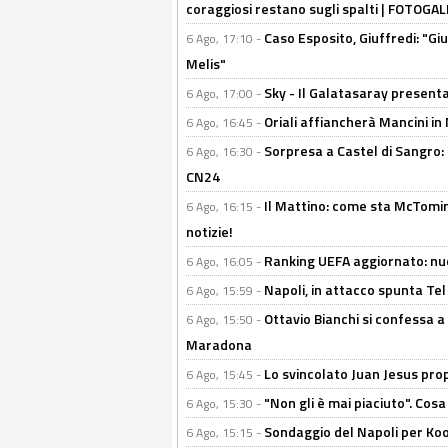
coraggiosi restano sugli spalti | FOTOG
Caso Esposito, Giuffredi: "Giu
6 Ago, 17:10 -
Melis"
Sky - Il Galatasaray presenta
6 Ago, 17:00 -
Oriali affiancherà Mancini in 
6 Ago, 16:45 -
Sorpresa a Castel di Sangro:
6 Ago, 16:30 -
CN24
Il Mattino: come sta McTomi
6 Ago, 16:15 -
notizie!
Ranking UEFA aggiornato: nuov
6 Ago, 16:05 -
Napoli, in attacco spunta Tel
6 Ago, 15:59 -
Ottavio Bianchi si confessa a 
6 Ago, 15:50 -
Maradona
Lo svincolato Juan Jesus prop
6 Ago, 15:45 -
"Non gli è mai piaciuto". Cosa
6 Ago, 15:30 -
Sondaggio del Napoli per Koop
6 Ago, 15:15 -