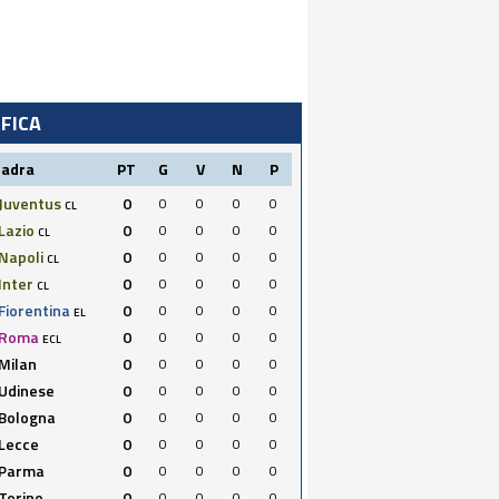
IFICA
uadra
PT
G
V
N
P
Juventus
0
0
0
0
0
CL
Lazio
0
0
0
0
0
CL
Napoli
0
0
0
0
0
CL
Inter
0
0
0
0
0
CL
Fiorentina
0
0
0
0
0
EL
Roma
0
0
0
0
0
ECL
Milan
0
0
0
0
0
Udinese
0
0
0
0
0
Bologna
0
0
0
0
0
Lecce
0
0
0
0
0
Parma
0
0
0
0
0
Torino
0
0
0
0
0