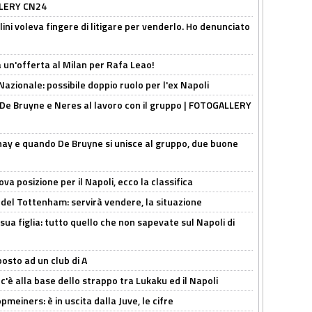
ALLERY CN24
lini voleva fingere di litigare per venderlo. Ho denunciato
 un'offerta al Milan per Rafa Leao!
Nazionale: possibile doppio ruolo per l'ex Napoli
 De Bruyne e Neres al lavoro con il gruppo | FOTOGALLERY
nay e quando De Bruyne si unisce al gruppo, due buone
a posizione per il Napoli, ecco la classifica
 del Tottenham: servirà vendere, la situazione
sua figlia: tutto quello che non sapevate sul Napoli di
osto ad un club di A
 c'è alla base dello strappo tra Lukaku ed il Napoli
meiners: è in uscita dalla Juve, le cifre