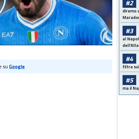
#2
diremo a
Maradon
#3
al Napol
dell'Atl
#4
e su
Google
filtra s
#5
ma il Na