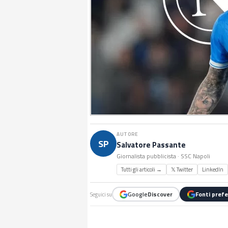
AUTORE
SP
Salvatore Passante
Giornalista pubblicista · SSC Napoli
Tutti gli articoli →
𝕏 Twitter
LinkedIn
Google
Discover
Fonti prefe
Seguici su