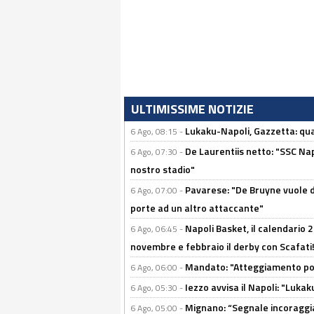
ULTIMISSIME NOTIZIE
Lukaku-Napoli, Gazzetta: qu
6 Ago, 08:15 -
De Laurentiis netto: "SSC Nap
6 Ago, 07:30 -
nostro stadio"
Pavarese: "De Bruyne vuole d
6 Ago, 07:00 -
porte ad un altro attaccante"
Napoli Basket, il calendario
6 Ago, 06:45 -
novembre e febbraio il derby con Scafati!
Mandato: "Atteggiamento posi
6 Ago, 06:00 -
Iezzo avvisa il Napoli: "Lukaku
6 Ago, 05:30 -
Mignano: “Segnale incoraggi
6 Ago, 05:00 -