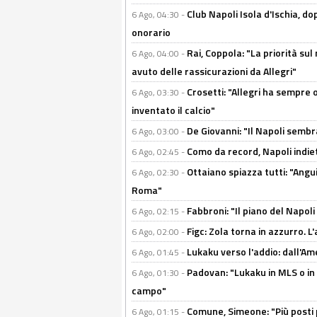
Club Napoli Isola d'Ischia, 
6 Ago, 04:30 -
onorario
Rai, Coppola: "La priorità su
6 Ago, 04:00 -
avuto delle rassicurazioni da Allegri"
Crosetti: "Allegri ha sempre o
6 Ago, 03:30 -
inventato il calcio"
De Giovanni: "Il Napoli sembr
6 Ago, 03:00 -
Como da record, Napoli indiet
6 Ago, 02:45 -
Ottaiano spiazza tutti: "Ang
6 Ago, 02:30 -
Roma"
Fabbroni: "Il piano del Napoli
6 Ago, 02:15 -
Figc: Zola torna in azzurro. L
6 Ago, 02:00 -
Lukaku verso l'addio: dall'Am
6 Ago, 01:45 -
Padovan: "Lukaku in MLS o in
6 Ago, 01:30 -
campo"
Comune, Simeone: "Più posti
6 Ago, 01:15 -