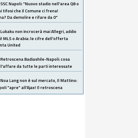
SSC Napoli: "Nuovo stadio nell'area Q8 o
i tifosi che il Comune ci frena!
a? Da demolire e rifare da 0"
Lukaku non incrocerà mai Allegri, addio
i! MLS o Arabia: le cifre dell'offerta
anta United
Retroscena Badiashile-Napoli: cosa
ull'affare da tutte le parti interessate
Noa Lang non è sul mercato, Il Mattino:
poli "apre" all'Ajax! Il retroscena