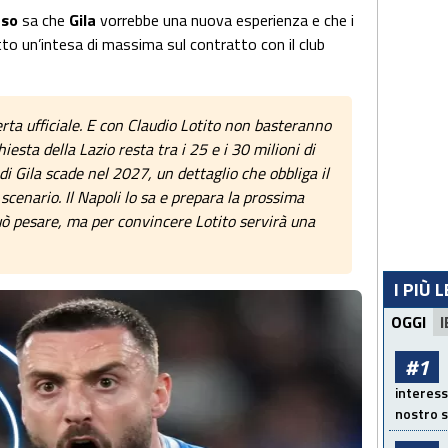
uso
sa che
Gila
vorrebbe una nuova esperienza e che i
o un’intesa di massima sul contratto con il club
erta ufficiale. E con Claudio Lotito non basteranno
iesta della Lazio resta tra i 25 e i 30 milioni di
di Gila scade nel 2027, un dettaglio che obbliga il
scenario. Il Napoli lo sa e prepara la prossima
uò pesare, ma per convincere Lotito servirà una
I PIÙ 
OGGI
I
#1
interess
nostro s