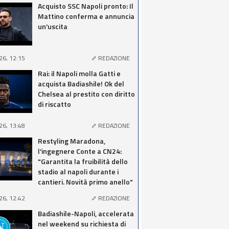
Acquisto SSC Napoli pronto: Il
Mattino conferma e annuncia
un'uscita
26, 12:15
REDAZIONE
Rai: il Napoli molla Gatti e
acquista Badiashile! Ok del
Chelsea al prestito con diritto
di riscatto
26, 13:48
REDAZIONE
Restyling Maradona,
l'ingegnere Conte a CN24:
"Garantita la fruibilità dello
stadio al napoli durante i
cantieri. Novità primo anello"
26, 12:42
REDAZIONE
Badiashile-Napoli, accelerata
nel weekend su richiesta di