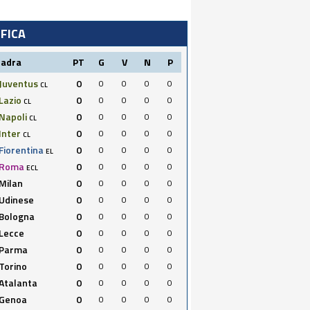
IFICA
uadra
PT
G
V
N
P
Juventus
0
0
0
0
0
CL
Lazio
0
0
0
0
0
CL
Napoli
0
0
0
0
0
CL
Inter
0
0
0
0
0
CL
Fiorentina
0
0
0
0
0
EL
Roma
0
0
0
0
0
ECL
Milan
0
0
0
0
0
Udinese
0
0
0
0
0
Bologna
0
0
0
0
0
Lecce
0
0
0
0
0
Parma
0
0
0
0
0
Torino
0
0
0
0
0
Atalanta
0
0
0
0
0
Genoa
0
0
0
0
0