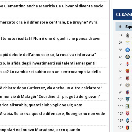
dopo Clementino anche Maurizio De Giovanni diventa socio
CLASS
l mercato ora è il difensore centrale, De Bruyne? Avrà
#
Sq
1º
ttenuto risultati! Non è uno di quelli che pensa di aver
2º
3º
a più debole dell'anno scorso, la rosa va rinforzata"
4º
ro: la sfida degli investimenti sui talenti emergenti
5º
6º
uissa? Lo cambierei subito con un centrocampista della
7º
8º
 è chiaro: dopo Gutierrez, via anche un altro calciatore"
9º
'annuncio di Malagò: "Coordinerà i progetti dei giovani"
10º
erica all'Arabia, quanti club vogliono Big Rom
11º
 Arabia. Se arriva questo difensore, Buongiorno non vede
12º
13º
14º
 popolari nel nuovo Maradona, ecco quando