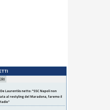
LETTI
ERI
De Laurentiis netto: "SSC Napoli non
ata al restyling del Maradona, faremo il
tadio"