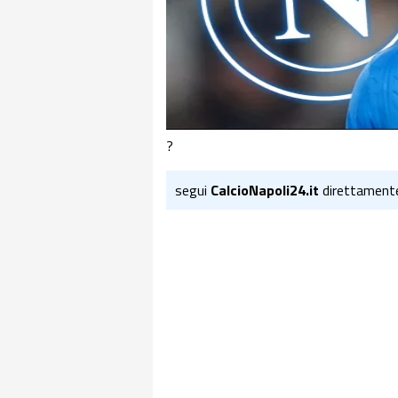
?
segui
CalcioNapoli24.it
direttament