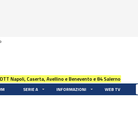
0
 DTT Napoli, Caserta, Avellino e Benevento e 84 Salerno
UM
SERIE A
INFORMAZIONI
WEB TV