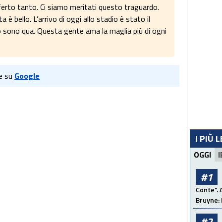
erto tanto. Ci siamo meritati questo traguardo.
 è bello. L’arrivo di oggi allo stadio è stato il
ono qua. Questa gente ama la maglia più di ogni
e su
Google
I PIÙ 
OGGI
I
#1
Conte". 
Bruyne: 
#2