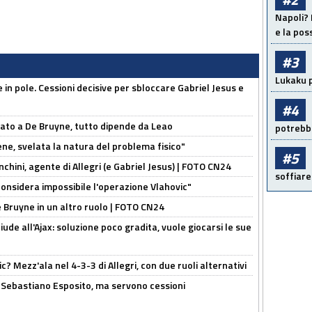
Napoli? 
e la pos
#3
Lukaku p
e in pole. Cessioni decisive per sbloccare Gabriel Jesus e
#4
sato a De Bruyne, tutto dipende da Leao
potrebbe
e, svelata la natura del problema fisico"
#5
chini, agente di Allegri (e Gabriel Jesus) | FOTO CN24
soffiare
considera impossibile l'operazione Vlahovic"
De Bruyne in un altro ruolo | FOTO CN24
de all'Ajax: soluzione poco gradita, vuole giocarsi le sue
? Mezz'ala nel 4-3-3 di Allegri, con due ruoli alternativi
a Sebastiano Esposito, ma servono cessioni