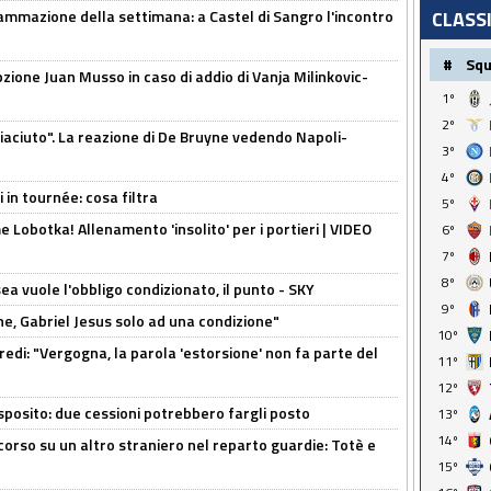
ammazione della settimana: a Castel di Sangro l'incontro
CLASS
#
Sq
pzione Juan Musso in caso di addio di Vanja Milinkovic-
1º
2º
piaciuto". La reazione di De Bruyne vedendo Napoli-
3º
4º
 in tournée: cosa filtra
5º
 Lobotka! Allenamento 'insolito' per i portieri | VIDEO
6º
7º
8º
sea vuole l'obbligo condizionato, il punto - SKY
9º
e, Gabriel Jesus solo ad una condizione"
10º
redi: "Vergogna, la parola 'estorsione' non fa parte del
11º
12º
sposito: due cessioni potrebbero fargli posto
13º
14º
 corso su un altro straniero nel reparto guardie: Totè e
15º