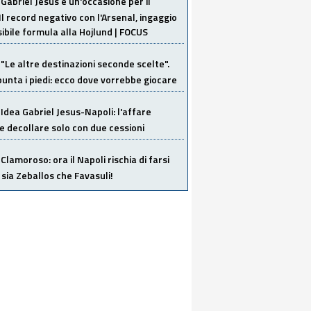
Gabriel Jesus è un'occasione per il
Il record negativo con l'Arsenal, ingaggio
sibile formula alla Hojlund | FOCUS
"Le altre destinazioni seconde scelte".
unta i piedi: ecco dove vorrebbe giocare
Idea Gabriel Jesus-Napoli: l'affare
 decollare solo con due cessioni
Clamoroso: ora il Napoli rischia di farsi
 sia Zeballos che Favasuli!