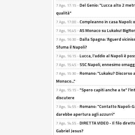
Del Genio: "Lucca alto 2 metri
7 Ago, 17:15 -
qualità"
Compleanno in casa Napoli: o
7 Ago, 17:00 -
AS Monaco su Lukaku! BigRom
7 Ago, 16:45 -
Dalla Spagna: ‘Aguerd viciniss
7 Ago, 16:30 -
Sfuma il Napoli?
Lucca, l'addio al Napoli è poss
7 Ago, 16:15 -
SSC Napoli, ennesimo omaggi
7 Ago, 15:45 -
Romano: "Lukaku? Discorso ap
7 Ago, 15:30 -
Monaco..."
"Spero capiti anche a te" l'i
7 Ago, 15:15 -
discutere
Romano: "Contatto Napoli-Gabr
7 Ago, 14:55 -
darebbe apertura agli azzurri"
DIRETTA VIDEO - Il filo dirett
7 Ago, 14:55 -
Gabriel Jesus?