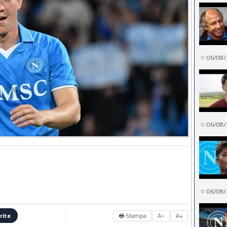
06/08/
06/08/
06/08/
🖶 Stampa
A−
A+
rite