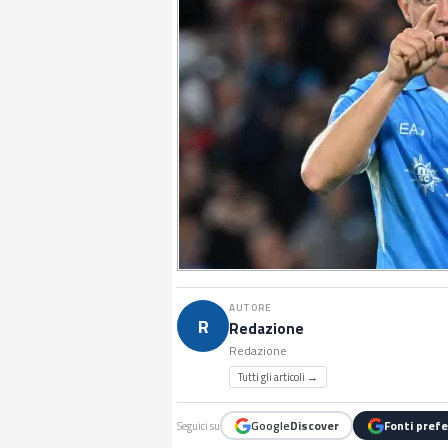
AUTORE
R
Redazione
Redazione
Tutti gli articoli →
Google
Discover
Fonti prefe
Seguici su