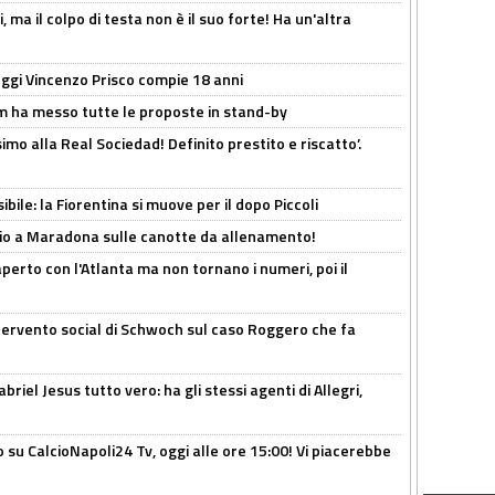
, ma il colpo di testa non è il suo forte! Ha un'altra
ggi Vincenzo Prisco compie 18 anni
 ha messo tutte le proposte in stand-by
imo alla Real Sociedad! Definito prestito e riscatto’.
ibile: la Fiorentina si muove per il dopo Piccoli
o a Maradona sulle canotte da allenamento!
erto con l'Atlanta ma non tornano i numeri, poi il
ntervento social di Schwoch sul caso Roggero che fa
iel Jesus tutto vero: ha gli stessi agenti di Allegri,
o su CalcioNapoli24 Tv, oggi alle ore 15:00! Vi piacerebbe