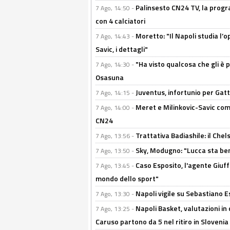
Palinsesto CN24 TV, la progr
7 Ago, 14:50 -
con 4 calciatori
Moretto: "Il Napoli studia l’o
7 Ago, 14:43 -
Savic, i dettagli"
"Ha visto qualcosa che gli è 
7 Ago, 14:30 -
Osasuna
Juventus, infortunio per Gatti
7 Ago, 14:15 -
Meret e Milinkovic-Savic come
7 Ago, 14:00 -
CN24
Trattativa Badiashile: il Chel
7 Ago, 13:56 -
Sky, Modugno: "Lucca sta ben
7 Ago, 13:50 -
Caso Esposito, l'agente Giuff
7 Ago, 13:45 -
mondo dello sport"
Napoli vigile su Sebastiano E
7 Ago, 13:30 -
Napoli Basket, valutazioni in
7 Ago, 13:25 -
Caruso partono da 5 nel ritiro in Slovenia