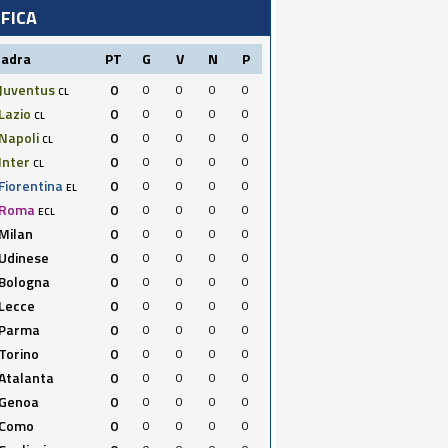
IFICA
uadra
PT
G
V
N
P
Juventus
0
0
0
0
0
CL
Lazio
0
0
0
0
0
CL
Napoli
0
0
0
0
0
CL
Inter
0
0
0
0
0
CL
Fiorentina
0
0
0
0
0
EL
Roma
0
0
0
0
0
ECL
Milan
0
0
0
0
0
Udinese
0
0
0
0
0
Bologna
0
0
0
0
0
Lecce
0
0
0
0
0
Parma
0
0
0
0
0
Torino
0
0
0
0
0
Atalanta
0
0
0
0
0
Genoa
0
0
0
0
0
Como
0
0
0
0
0