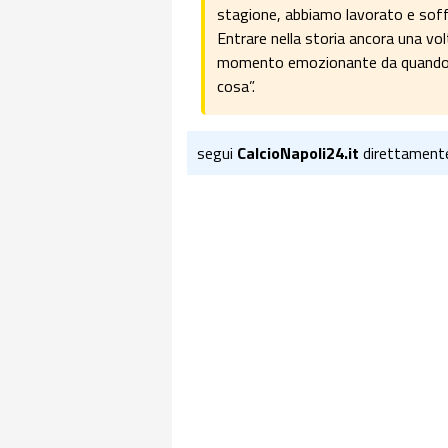
stagione, abbiamo lavorato e soff
Entrare nella storia ancora una volta
momento emozionante da quando s
cosa”.
segui
CalcioNapoli24.it
direttament