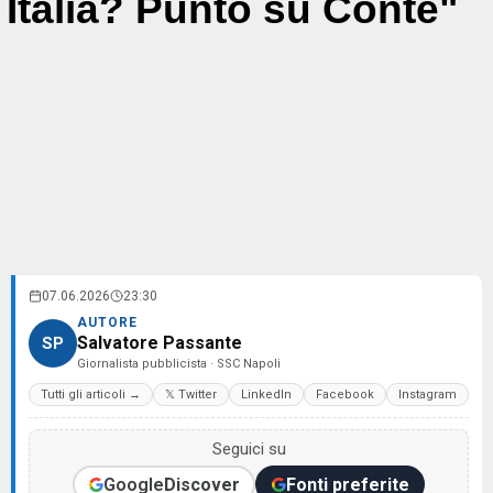
Italia? Punto su Conte"
07.06.2026
23:30
AUTORE
Salvatore Passante
SP
Giornalista pubblicista · SSC Napoli
Tutti gli articoli →
𝕏 Twitter
LinkedIn
Facebook
Instagram
Seguici su
Google
Discover
Fonti preferite