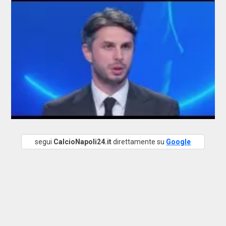
segui
CalcioNapoli24.it
direttamente su
Google