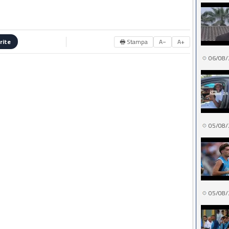
🖶 Stampa
A−
A+
rite
06/08/
05/08/
05/08/