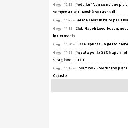
Pedullà: "Non se ne può più de
6 Ago, 12:15 -
sempre a Gatti. Novità su Favasuli"
Serata relax in ritiro per il N
6 Ago, 11:45 -
Club Napoli Leverkusen, nuovo
6 Ago, 11:35 -
in Germania
Lucca: spunta un gesto nell'
6 Ago, 11:30 -
Pizzata per la SSC Napoli nel 
6 Ago, 11:25 -
Vitagliano | FOTO
Il Mattino - Folorunsho piace
6 Ago, 11:15 -
Cajuste