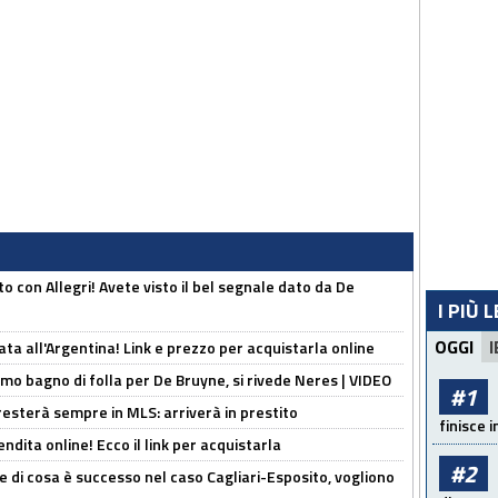
o con Allegri! Avete visto il bel segnale dato da De
I PIÙ 
OGGI
I
ta all'Argentina! Link e prezzo per acquistarla online
rimo bagno di folla per De Bruyne, si rivede Neres | VIDEO
#1
sterà sempre in MLS: arriverà in prestito
finisce i
ndita online! Ecco il link per acquistarla
#2
 di cosa è successo nel caso Cagliari-Esposito, vogliono