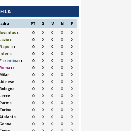
IFICA
uadra
PT
G
V
N
P
Juventus
0
0
0
0
0
CL
Lazio
0
0
0
0
0
CL
Napoli
0
0
0
0
0
CL
Inter
0
0
0
0
0
CL
Fiorentina
0
0
0
0
0
EL
Roma
0
0
0
0
0
ECL
Milan
0
0
0
0
0
Udinese
0
0
0
0
0
Bologna
0
0
0
0
0
Lecce
0
0
0
0
0
Parma
0
0
0
0
0
Torino
0
0
0
0
0
Atalanta
0
0
0
0
0
Genoa
0
0
0
0
0
Como
0
0
0
0
0