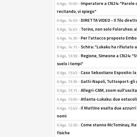
Imperatore a CN24: "Parole d
6 Ago, 15:00 -
recitando, vi spiego"
DIRETTA VIDEO - Il filo dirett
6 Ago, 14:55 -
Torino, non solo Foloruhso: a
6 Ago, 14:45 -
Per l'attacco proposto Embolo
6 Ago, 14:30 -
Schira: "Lukaku ha rifiutato 
6 Ago, 14:15 -
Regione, Simeone a CN24: "St
6 Ago, 13:59 -
svelo i tempi"
Caso Sebastiano Esposito: la v
6 Ago, 13:45 -
Gatti-Napoli, Tuttosport: gli
6 Ago, 13:30 -
Allegri-CAM, zoom sull'uscit
6 Ago, 13:15 -
Atlanta-Lukaku: due ostacoli
6 Ago, 13:00 -
Il Mattino esalta due azzurri 
6 Ago, 12:45 -
nomi
Come stanno McTominay, Rafa 
6 Ago, 12:30 -
fisiche