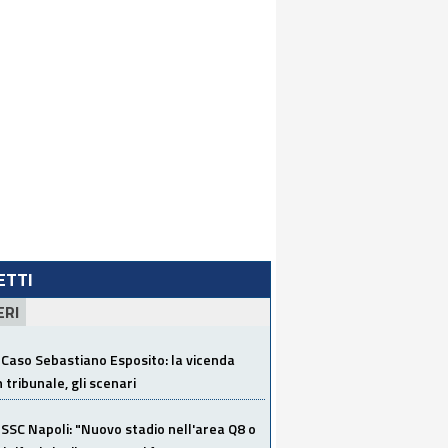
LETTI
ERI
Caso Sebastiano Esposito: la vicenda
n tribunale, gli scenari
SSC Napoli: "Nuovo stadio nell'area Q8 o