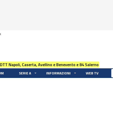
0
 DTT Napoli, Caserta, Avellino e Benevento e 84 Salerno
UM
SERIE A
INFORMAZIONI
WEB TV