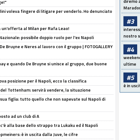
diremo a
ge!"
Maradon
lini voleva fingere di litigare per venderlo. Ho denunciato
#3
 un'offerta al Milan per Rafa Leao!
interess
nostro s
Nazionale: possibile doppio ruolo per l'ex Napoli
 De Bruyne e Neres al lavoro con il gruppo | FOTOGALLERY
#4
weekend!
nay e quando De Bruyne si unisce al gruppo, due buone
ultime
#5
a posizione per il Napoli, ecco la classifica
è in usci
 del Tottenham: servirà vendere, la situazione
sua figlia: tutto quello che non sapevate sul Napoli di
osto ad un club di A
 c'è alla base dello strappo tra Lukaku ed il Napoli
meiners: è in uscita dalla Juve, le cifre