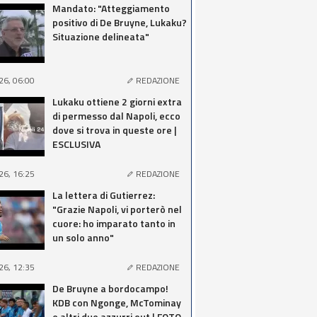
Mandato: "Atteggiamento
positivo di De Bruyne, Lukaku?
Situazione delineata"
26, 06:00
REDAZIONE
Lukaku ottiene 2 giorni extra
di permesso dal Napoli, ecco
dove si trova in queste ore |
ESCLUSIVA
26, 16:25
REDAZIONE
La lettera di Gutierrez:
"Grazie Napoli, vi porterò nel
cuore: ho imparato tanto in
un solo anno"
26, 12:35
REDAZIONE
De Bruyne a bordocampo!
KDB con Ngonge, McTominay
e altri due azzurri out | FOTO