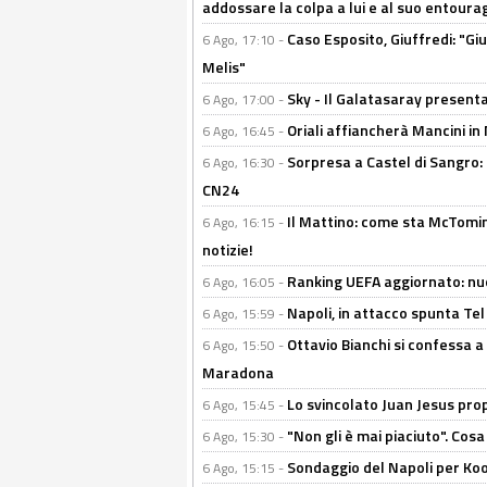
addossare la colpa a lui e al suo entoura
Caso Esposito, Giuffredi: "Giu
6 Ago, 17:10 -
Melis"
Sky - Il Galatasaray presenta
6 Ago, 17:00 -
Oriali affiancherà Mancini in 
6 Ago, 16:45 -
Sorpresa a Castel di Sangro:
6 Ago, 16:30 -
CN24
Il Mattino: come sta McTomi
6 Ago, 16:15 -
notizie!
Ranking UEFA aggiornato: nuov
6 Ago, 16:05 -
Napoli, in attacco spunta Tel
6 Ago, 15:59 -
Ottavio Bianchi si confessa a 
6 Ago, 15:50 -
Maradona
Lo svincolato Juan Jesus prop
6 Ago, 15:45 -
"Non gli è mai piaciuto". Cosa
6 Ago, 15:30 -
Sondaggio del Napoli per Koop
6 Ago, 15:15 -