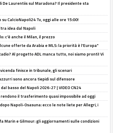
i De Laurentiis sul Maradona? Il presidente sta
o su CalcioNapoli24 Tv, oggi alle ore 15:00!
ltra idea dal Napoli
: c'è anche il Milan, il prezzo
alcune offerte da Arabia e MLS: la priorità è l'Europa"
adio? Al progetto ADL manca tutto, noi siamo pronti! Vi
icenda finisce in tribunale, gli scenari
 azzurri sono ancora tiepidi sul difensore
a dal basso del Napoli 2026-27 | VIDEO CN24
 rendono il trasferimento quasi impossibile ad oggi
dopo Napoli-Osasuna: ecco le note liete per Allegri, i
Marin e Gilmour: gli aggiornamenti sulle condizioni