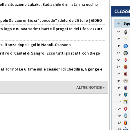
lla situazione Lukaku. Badiashile è in lista, ma occhio
CLASS
apoli: De Laurentiis si "concede" i dolci de L'Etoile | VIDEO
#
Sq
 logo e nuova sede: riparte il progetto dei tifosi azzurri
1º
2º
esultanza dopo il gol in Napoli-Osasuna
3º
ritiro di Castel di Sangro! Ecco tutti gli scatti con Diego
4º
5º
6º
 al Torino! Le ultime sulle cessioni di Cheddira, Ngonge e
7º
8º
9º
ALTRE NOTIZIE »
10º
11º
12º
13º
14º
15º