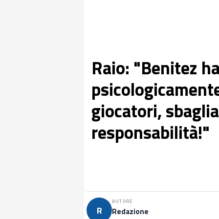
Raio: "Benitez ha
psicologicamente
giocatori, sbagli
responsabilità!"
AUTORE
R
Redazione