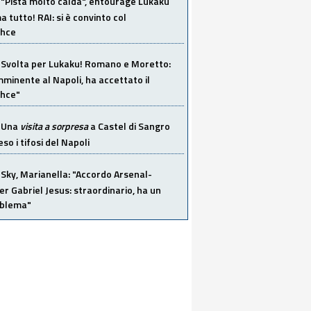
"Pista molto calda", entourage Lukaku
 tutto! RAI: si è convinto col
ahce
Svolta per Lukaku! Romano e Moretto:
mminente al Napoli, ha accettato il
hce"
Una
visita a sorpresa
a Castel di Sangro
so i tifosi del Napoli
Sky, Marianella: "Accordo Arsenal-
er Gabriel Jesus: straordinario, ha un
oblema"