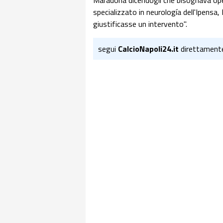
Maradona dicendogli che bisognava oper
specializzato in neurología dell'Ipensa
giustificasse un intervento".
segui
CalcioNapoli24.it
direttament