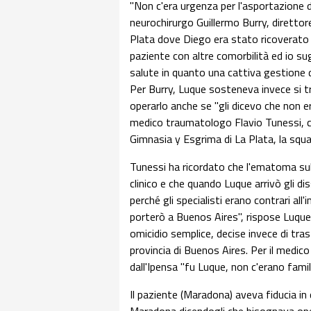
"Non c'era urgenza per l'asportazione d
neurochirurgo Guillermo Burry, direttore
Plata dove Diego era stato ricoverato 
paziente con altre comorbilità ed io su
salute in quanto una cattiva gestione d
Per Burry, Luque sosteneva invece si 
operarlo anche se "gli dicevo che non 
medico traumatologo Flavio Tunessi, che
Gimnasia y Esgrima di La Plata, la squa
Tunessi ha ricordato che l'ematoma sub
clinico e che quando Luque arrivò gli d
perché gli specialisti erano contrari all'
porterò a Buenos Aires", rispose Luque
omicidio semplice, decise invece di trasf
provincia di Buenos Aires. Per il medico
dall'Ipensa "fu Luque, non c'erano famili
Il paziente (Maradona) aveva fiducia in q