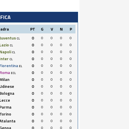
IFICA
uadra
PT
G
V
N
P
Juventus
0
0
0
0
0
CL
Lazio
0
0
0
0
0
CL
Napoli
0
0
0
0
0
CL
Inter
0
0
0
0
0
CL
Fiorentina
0
0
0
0
0
EL
Roma
0
0
0
0
0
ECL
Milan
0
0
0
0
0
Udinese
0
0
0
0
0
Bologna
0
0
0
0
0
Lecce
0
0
0
0
0
Parma
0
0
0
0
0
Torino
0
0
0
0
0
Atalanta
0
0
0
0
0
Genoa
0
0
0
0
0