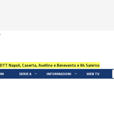
0
 DTT Napoli, Caserta, Avellino e Benevento e 84 Salerno
UM
SERIE A
INFORMAZIONI
WEB TV