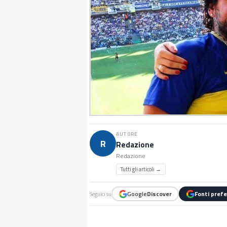
AUTORE
R
Redazione
Redazione
Tutti gli articoli →
Google
Discover
Fonti prefe
Seguici su