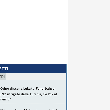
LETTI
ERI
Colpo di scena Lukaku-Fenerbahce,
"E' intrigato dalla Turchia, c'è l'ok al
imento"