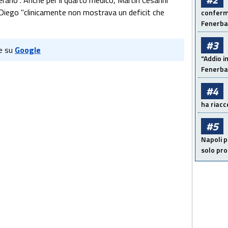
arlo". Anche per il quarto medico, Martín Cesarini
, Diego "clinicamente non mostrava un deficit che
conferma
Fenerb
#3
e su
Google
"Addio i
Fenerba
#4
ha riacce
#5
Napoli p
solo pr