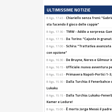
ULTIMISSIME NOTIZIE
Chiariello senza freni: "Gabri
8 Ago, 17:45 -
sta facendo il gioco delle coppie"
TMW - Addio a sorpresa: Gam
8 Ago, 17:30 -
Da Torino: "Cajuste in granata
8 Ago, 17:15 -
Schira: "Trattativa avanzata
8 Ago, 17:00 -
con opzione"
De Bruyne, Neres e Gilmour in
8 Ago, 16:30 -
Ufficiale: nuova avventura per
8 Ago, 16:15 -
Primavera Napoli-Portici 1-3,
8 Ago, 15:45 -
Dalla Turchia: il Fenerbahce 
8 Ago, 15:30 -
Lukaku
Dalla Turchia: Lukaku-Fenerba
8 Ago, 15:15 -
Kamer e Ledure!
È morto Jorge Messi: il padre
8 Ago, 15:00 -