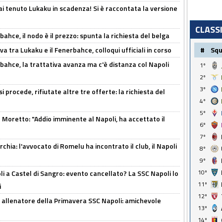
i tenuto Lukaku in scadenza! Si è raccontata la versione
CLASS
ahce, il nodo è il prezzo: spunta la richiesta del belga
a tra Lukaku e il Fenerbahce, colloqui ufficiali in corso
#
Sq
bahce, la trattativa avanza ma c'è distanza col Napoli
1º
2º
3º
 procede, rifiutate altre tre offerte: la richiesta del
4º
5º
Moretto: "Addio imminente al Napoli, ha accettato il
6º
7º
hia: l'avvocato di Romelu ha incontrato il club, il Napoli
8º
9º
10º
 a Castel di Sangro: evento cancellato? La SSC Napoli lo
11º
i
12º
 allenatore della Primavera SSC Napoli: amichevole
13º
14º