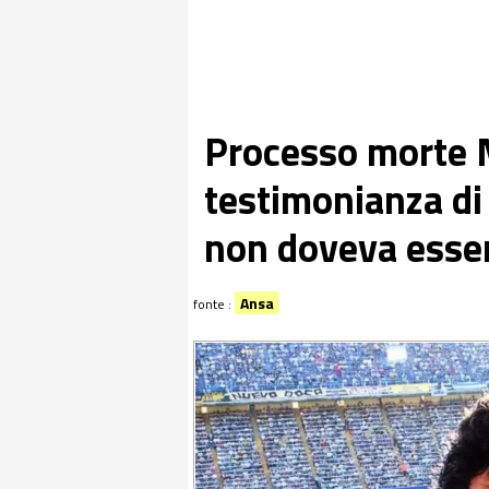
Processo morte 
testimonianza di
non doveva esser
Ansa
fonte :