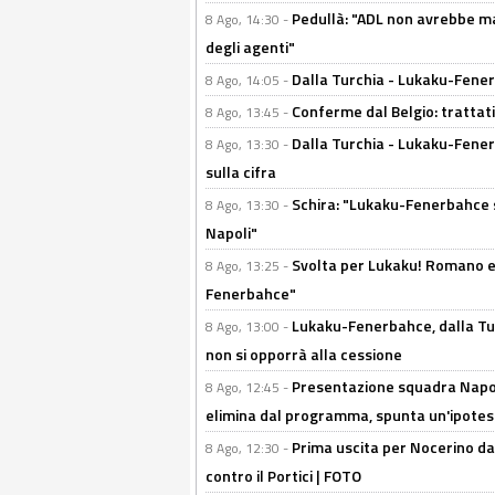
Pedullà: "ADL non avrebbe ma
8 Ago, 14:30 -
degli agenti"
Dalla Turchia - Lukaku-Fenerb
8 Ago, 14:05 -
Conferme dal Belgio: trattativ
8 Ago, 13:45 -
Dalla Turchia - Lukaku-Fener
8 Ago, 13:30 -
sulla cifra
Schira: "Lukaku-Fenerbahce si
8 Ago, 13:30 -
Napoli"
Svolta per Lukaku! Romano e 
8 Ago, 13:25 -
Fenerbahce"
Lukaku-Fenerbahce, dalla Turc
8 Ago, 13:00 -
non si opporrà alla cessione
Presentazione squadra Napoli
8 Ago, 12:45 -
elimina dal programma, spunta un'ipotes
Prima uscita per Nocerino da
8 Ago, 12:30 -
contro il Portici | FOTO