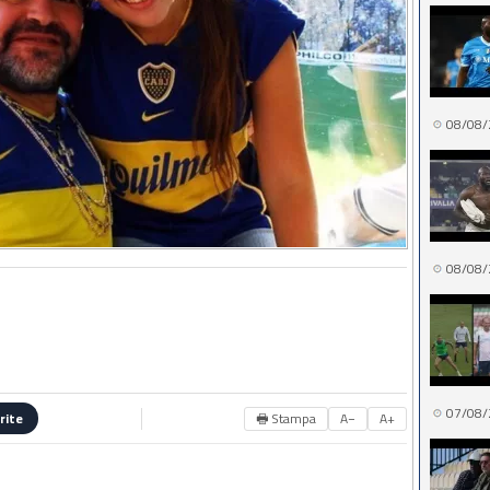
08/08/
08/08/
07/08/
🖶 Stampa
A−
A+
rite