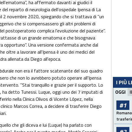
ell'ematoma", ha affermato davanti ai giudici il
 del reparto di neurologia dell'ospedale Ipensa di La
il 2 novembre 2020, spiegando che si trattava di "un
ggerivo che si compensassero gli altri problemi di
el postoperatorio complica l'evoluzione del paziente".
trattasse di un grande ematoma e che bisognava
era opportuno". Una versione confermata anche dal
 oltre a lavorare all'Ipensa è uno dei medici del
dra allenata da Diego all'epoca.
durale non era il fattore scatenante del suo quadro
issero che non lo avrebbero potuto operare all'Ipensa
I PIÙ 
intervento. "Stai tranquillo e grazie per il supporto. Lo
, ha detto Tunessi. Luque, oggi uno dei 7 imputati di
OGGI
I
erirlo nella Clinica Olivos di Vicente López, nella
#1
 clinico Marcos Correa, a decidere di trasferire Diego
ari.
Romano: 
trasfer
uello che gli diceva e lui (Luque) ha parlato con
#2