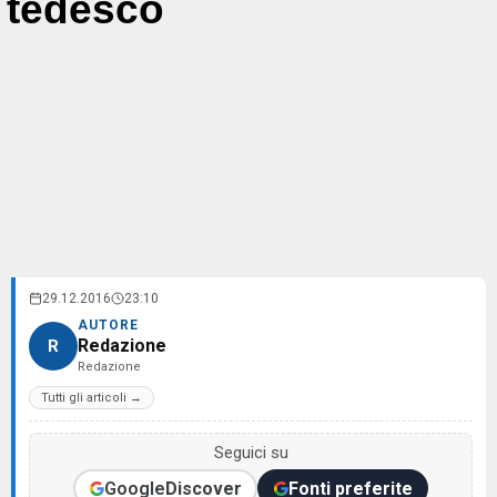
tedesco
29.12.2016
23:10
AUTORE
Redazione
R
Redazione
Tutti gli articoli →
Seguici su
Google
Discover
Fonti preferite