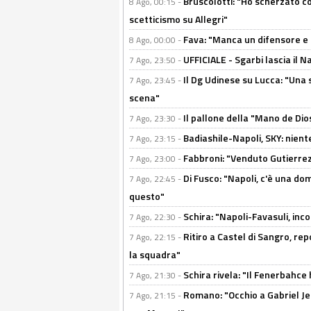
Bruscolotti: "Ho scherzato co
8 Ago, 00:15 -
scetticismo su Allegri"
Fava: "Manca un difensore e u
8 Ago, 00:00 -
UFFICIALE - Sgarbi lascia il 
7 Ago, 23:50 -
Il Dg Udinese su Lucca: "Una 
7 Ago, 23:45 -
scena"
Il pallone della "Mano de Dio
7 Ago, 23:30 -
Badiashile-Napoli, SKY: niente
7 Ago, 23:15 -
Fabbroni: "Venduto Gutierrez
7 Ago, 23:00 -
Di Fusco: "Napoli, c'è una d
7 Ago, 22:45 -
questo"
Schira: "Napoli-Favasuli, in
7 Ago, 22:30 -
Ritiro a Castel di Sangro, re
7 Ago, 22:15 -
la squadra"
Schira rivela: "Il Fenerbahce 
7 Ago, 21:30 -
Romano: "Occhio a Gabriel Jes
7 Ago, 21:15 -