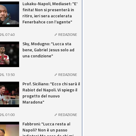
Lukaku-Napoli, Mediaset: "E'
finita! Non si presenterà in
ritiro, ieri sera accelerata
Fenerbahce con l'agente"
26, 07:40
REDAZIONE
Sky, Modugno: "Lucca sta
bene, Gabriel Jesus solo ad
una condizione"
26, 13:50
REDAZIONE
Prof. Siciliano: "Ecco chi sarà il
Rabiot del Napoli. Vi spiego il
progetto del nuovo
Maradona"
26, 01:00
REDAZIONE
Fabbroni: "Lucca resta al
Napoli? Non è un passo
indietro! Ma ecco da chi mi