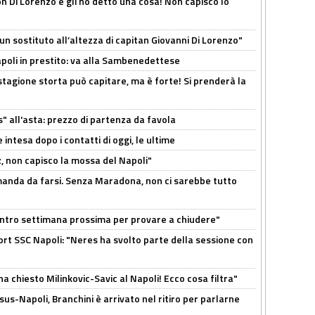
n Di Lorenzo e gli ho detto una cosa! Non capisco lo
n sostituto all’altezza di capitan Giovanni Di Lorenzo"
Napoli in prestito: va alla Sambenedettese
stagione storta può capitare, ma è forte! Si prenderà la
s" all'asta: prezzo di partenza da favola
 intesa dopo i contatti di oggi, le ultime
, non capisco la mossa del Napoli"
omanda da farsi. Senza Maradona, non ci sarebbe tutto
contro settimana prossima per provare a chiudere"
port SSC Napoli: "Neres ha svolto parte della sessione con
ha chiesto Milinkovic-Savic al Napoli! Ecco cosa filtra"
us-Napoli, Branchini è arrivato nel ritiro per parlarne