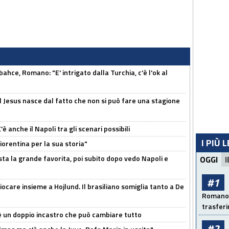
hce, Romano: "E' intrigato dalla Turchia, c'è l'ok al
l Jesus nasce dal fatto che non si può fare una stagione
 anche il Napoli tra gli scenari possibili
I PIÙ 
orentina per la sua storia"
sta la grande favorita, poi subito dopo vedo Napoli e
OGGI
I
#1
iocare insieme a Hojlund. Il brasiliano somiglia tanto a De
Romano: 
trasfer
'è un doppio incastro che può cambiare tutto
#2