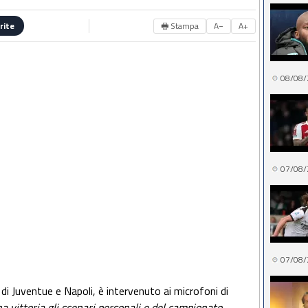
🖶 Stampa
A−
A+
rite
08/08/
07/08/
07/08/
 di Juventue e Napoli, è intervenuto ai microfoni di
a vittoria gli scenari personali e del campionato