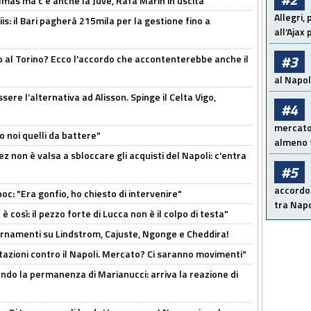
as ma c'è anche la Juve, Rafa Marin in uscita"
Allegri,
: il Bari pagherà 215mila per la gestione fino a
all'Ajax
#3
o al Torino? Ecco l'accordo che accontenterebbe anche il
al Napoli
re l’alternativa ad Alisson. Spinge il Celta Vigo,
#4
mercato 
o noi quelli da battere"
almeno t
z non è valsa a sbloccare gli acquisti del Napoli: c'entra
#5
accordo 
c: "Era gonfio, ho chiesto di intervenire"
tra Napo
così: il pezzo forte di Lucca non è il colpo di testa"
iornamenti su Lindstrom, Cajuste, Ngonge e Cheddira!
Rotazioni contro il Napoli. Mercato? Ci saranno movimenti"
cando la permanenza di Marianucci: arriva la reazione di