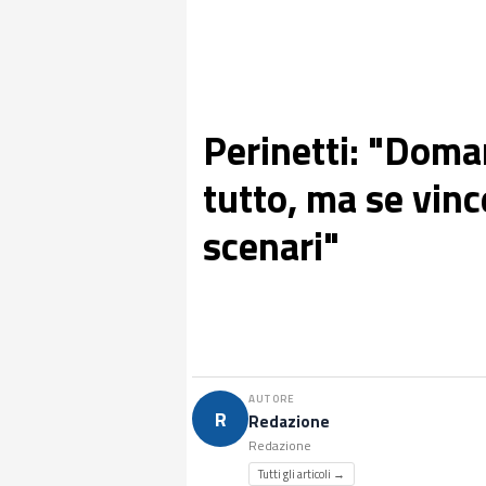
Perinetti: "Doma
tutto, ma se vinc
scenari"
AUTORE
R
Redazione
Redazione
Tutti gli articoli →