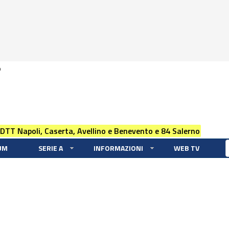
0
 DTT Napoli, Caserta, Avellino e Benevento e 84 Salerno
UM
SERIE A
INFORMAZIONI
WEB TV