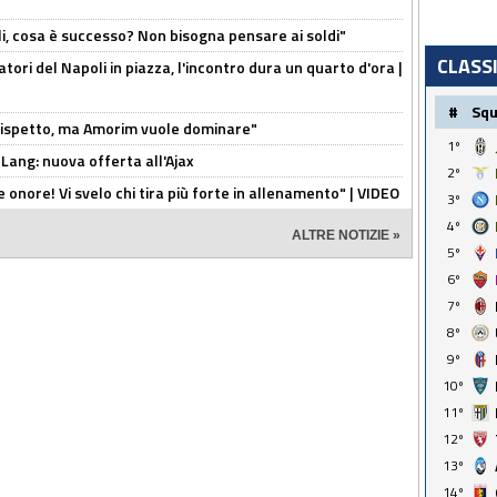
li, cosa è successo? Non bisogna pensare ai soldi"
CLASS
atori del Napoli in piazza, l'incontro dura un quarto d'ora |
#
Sq
o rispetto, ma Amorim vuole dominare"
1º
 Lang: nuova offerta all'Ajax
2º
he onore! Vi svelo chi tira più forte in allenamento" | VIDEO
3º
4º
ALTRE NOTIZIE »
5º
6º
7º
8º
9º
10º
11º
12º
13º
14º