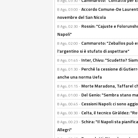
Cammaroto: "Contatto per Elm
8 Ago, 03:30 -
Accordo Comune-De Laurentiis
8 Ago, 03:00 -
novembre del San Nicola
Rossin: "Cajuste e Folorunsh
8 Ago, 02:30 -
Napoli"
Cammaroto: "Zeballos può esse
8 Ago, 02:00 -
l’argentino si è stufato di aspettare"
Inter, Chivu: "Scudetto? Siam
8 Ago, 01:45 -
Perché la cessione di Gutierre
8 Ago, 01:30 -
anche una norma Uefa
Morte Maradona, Taffarel cho
8 Ago, 01:15 -
Del Genio: "Sembra stano ma è 
8 Ago, 01:00 -
Cessioni Napoli: ci sono agg
8 Ago, 00:45 -
Celta, il tecnico Giráldez: "
8 Ago, 00:30 -
Schira: "Il Napoli sta pianifi
8 Ago, 00:23 -
Allegri"