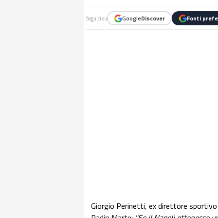
Google
Discover
Fonti prefe
Seguici su
Giorgio Perinetti, ex direttore sportivo
Radio Marte:
"Se il Napoli ottenesse un