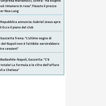
Sorpresa Marianucci, Schira: "Ha stupito
 può rimanere in rosa". Fissato il prezzo
 per Noa Lang
Repubblica annuncia: Gabriel Jesus apre
! Ecco il piano del club
Gazzetta frena: "L'ultimo sogno di
del Napoli non è fattibile: servirebbero
re cessioni"
Badiashile-Napoli, Gazzetta: "C'è
totale! La formula e le cifre dell'affare
li e Chelsea"