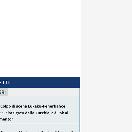
LETTI
ERI
Colpo di scena Lukaku-Fenerbahce,
"E' intrigato dalla Turchia, c'è l'ok al
imento"