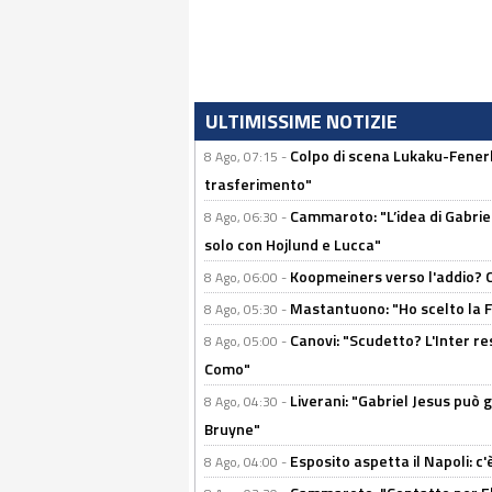
ULTIMISSIME NOTIZIE
Colpo di scena Lukaku-Fenerba
8 Ago, 07:15 -
trasferimento"
Cammaroto: "L’idea di Gabrie
8 Ago, 06:30 -
solo con Hojlund e Lucca"
Koopmeiners verso l'addio? C'è
8 Ago, 06:00 -
Mastantuono: "Ho scelto la Fi
8 Ago, 05:30 -
Canovi: "Scudetto? L'Inter re
8 Ago, 05:00 -
Como"
Liverani: "Gabriel Jesus può g
8 Ago, 04:30 -
Bruyne"
Esposito aspetta il Napoli: c
8 Ago, 04:00 -