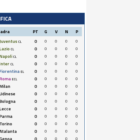
IFICA
uadra
PT
G
V
N
P
Juventus
0
0
0
0
0
CL
Lazio
0
0
0
0
0
CL
Napoli
0
0
0
0
0
CL
Inter
0
0
0
0
0
CL
Fiorentina
0
0
0
0
0
EL
Roma
0
0
0
0
0
ECL
Milan
0
0
0
0
0
Udinese
0
0
0
0
0
Bologna
0
0
0
0
0
Lecce
0
0
0
0
0
Parma
0
0
0
0
0
Torino
0
0
0
0
0
Atalanta
0
0
0
0
0
Genoa
0
0
0
0
0