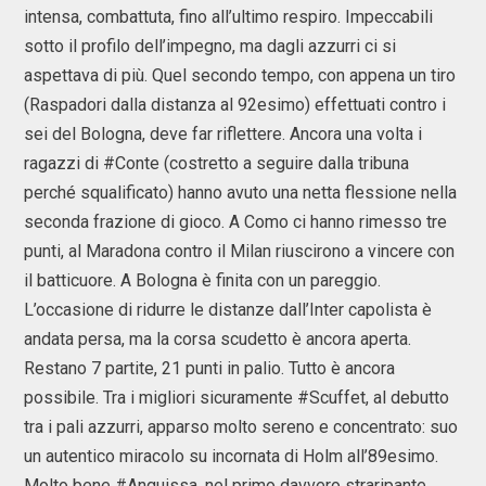
intensa, combattuta, fino all’ultimo respiro. Impeccabili
sotto il profilo dell’impegno, ma dagli azzurri ci si
aspettava di più. Quel secondo tempo, con appena un tiro
(Raspadori dalla distanza al 92esimo) effettuati contro i
sei del Bologna, deve far riflettere. Ancora una volta i
ragazzi di #Conte (costretto a seguire dalla tribuna
perché squalificato) hanno avuto una netta flessione nella
seconda frazione di gioco. A Como ci hanno rimesso tre
punti, al Maradona contro il Milan riuscirono a vincere con
il batticuore. A Bologna è finita con un pareggio.
L’occasione di ridurre le distanze dall’Inter capolista è
andata persa, ma la corsa scudetto è ancora aperta.
Restano 7 partite, 21 punti in palio. Tutto è ancora
possibile. Tra i migliori sicuramente #Scuffet, al debutto
tra i pali azzurri, apparso molto sereno e concentrato: suo
un autentico miracolo su incornata di Holm all’89esimo.
Molto bene #Anguissa, nel primo davvero straripante,