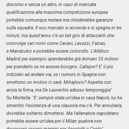
discorso e senza un altro, in caso di mancata
qualificazione alla massima competizione europea
potrebbe comunque restare ma chiederebbe garanzie
sulla squadra. Il suo mercato si accende e si spegne in tre
minuti, ma quest'anno c'è un bel giro di attaccanti che
coinvolge vari nomi come Cavani, Lavezzi, Falcao,
e Mandzukic e potrebbe essere coinvolto. L'Atlético
Madrid per esempio spenderebbe già domani 55 milioni
per prenderlo se ne avesse bisogno. Callejon? E' il più
indiziato ad andare via, se i rumors in Spagna non
smettono un motivo ci sarà. Mihajlovic? Aspetta con
ansia la firma, ma De Laurentiis adesso temporeggia".
Su Montella
: "E' sempre stata un'idea in casa Napoli, lui ha
smentito l'esistenza di una clausola ma c'è. Per annullarla,
dovrebbe soltanto dimettersi. Ma l'allenatore napoletano
potrebbe essere un'idea per il Milan qualora non
dovessero esserci margini per Ancelotti e Conte".