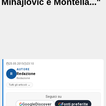
Mihajlovic e Montella..."
25.05.2015
23:10
AUTORE
Redazione
R
Redazione
Tutti gli articoli →
Seguici su
Google
Discover
Fonti preferite