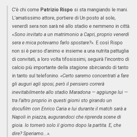
C’è chi come
Patrizio Rispo
si sta mangiando le mani.
L’amatissimo attore, portiere di Un posto al sole,
venerdì sera non sarà né allo stadio e nemmeno in città.
«
Sono invitato a un matrimonio a Capri, proprio venerdì
sera e mica potevamo farlo spostare?».
E così Rispo
non si è perso d’animo e insieme a una nutrita pattuglia
di convitati, a loro volta tifosissimi, seguirà l’incontro di
calcio più importante della stagione sbirciando di tanto
in tanto sul telefonino.
«Certo saremo concentrati a fare
gli auguri agli sposi, però il pensiero correrà
inevitabilmente allo stadio Maradona — aggiunge lui —
tra l’altro proprio in questi giorni sto girando un
docufilm con Enrico Caria e lui durante il match sarà a
Napoli in piazza, augurandoci che riprenda scene di
gioia. Io tornerò solo il giorno dopo la partita. E, che
dire? Speriamo...».