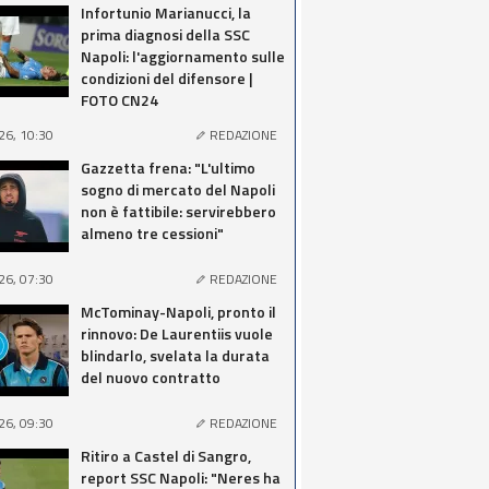
Infortunio Marianucci, la
prima diagnosi della SSC
Napoli: l'aggiornamento sulle
condizioni del difensore |
FOTO CN24
26, 10:30
REDAZIONE
Gazzetta frena: "L'ultimo
sogno di mercato del Napoli
non è fattibile: servirebbero
almeno tre cessioni"
26, 07:30
REDAZIONE
McTominay-Napoli, pronto il
rinnovo: De Laurentiis vuole
blindarlo, svelata la durata
del nuovo contratto
26, 09:30
REDAZIONE
Ritiro a Castel di Sangro,
report SSC Napoli: "Neres ha