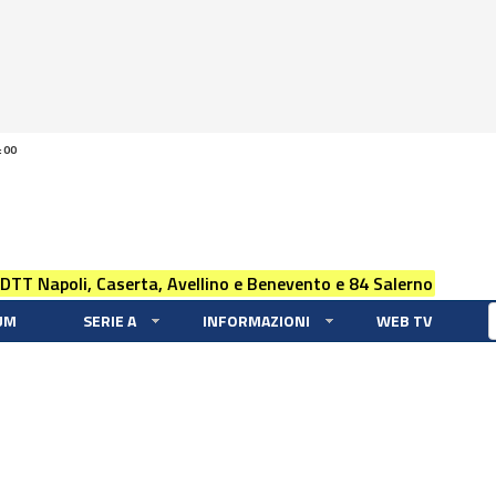
:00
 DTT Napoli, Caserta, Avellino e Benevento e 84 Salerno
UM
SERIE A
INFORMAZIONI
WEB TV