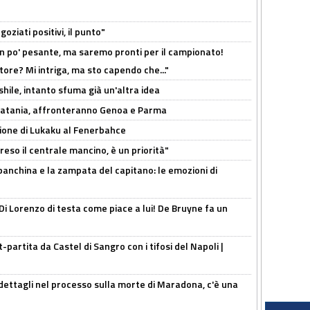
oziati positivi, il punto"
n po' pesante, ma saremo pronti per il campionato!
tore? Mi intriga, ma sto capendo che..."
shile, intanto sfuma già un'altra idea
e Catania, affronteranno Genoa e Parma
sione di Lukaku al Fenerbahce
reso il centrale mancino, è un priorità"
 panchina e la zampata del capitano: le emozioni di
Di Lorenzo di testa come piace a lui! De Bruyne fa un
t-partita da Castel di Sangro con i tifosi del Napoli |
ettagli nel processo sulla morte di Maradona, c'è una