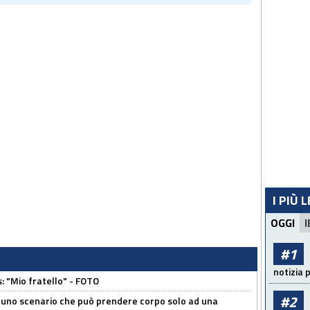
I PIÙ 
OGGI
I
#1
notizia 
: "Mio fratello" - FOTO
#2
 uno scenario che può prendere corpo solo ad una