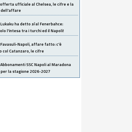
offerta ufficiale al Chelsea, le cifre e la
dell'affare
Lukaku ha detto
sì
al Fenerbahce:
o l'intesa tra i turchi ed il Napoli!
Favasuli-Napoli, affare fatto: c'è
o col Catanzaro, le cifre
Abbonamenti SSC Napoli al Maradona
 per la stagione 2026-2027