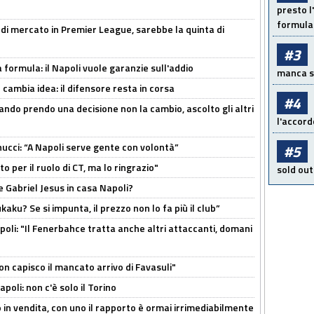
presto l'
formula 
 di mercato in Premier League, sarebbe la quinta di
#3
a formula: il Napoli vuole garanzie sull'addio
manca sol
n cambia idea: il difensore resta in corsa
#4
ndo prendo una decisione non la cambio, ascolto gli altri
l'accord
cci: “A Napoli serve gente con volontà”
#5
 per il ruolo di CT, ma lo ringrazio"
sold out
 Gabriel Jesus in casa Napoli?
kaku? Se si impunta, il prezzo non lo fa più il club”
poli: "Il Fenerbahce tratta anche altri attaccanti, domani
non capisco il mancato arrivo di Favasuli"
poli: non c'è solo il Torino
 in vendita, con uno il rapporto è ormai irrimediabilmente