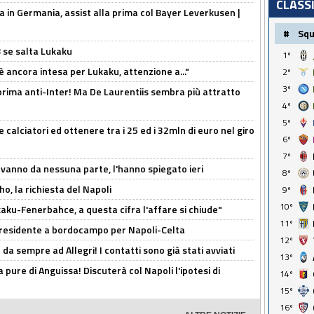
CLASS
a in Germania, assist alla prima col Bayer Leverkusen |
#
Sq
B se salta Lukaku
1º
'è ancora intesa per Lukaku, attenzione a..."
2º
3º
a prima anti-Inter! Ma De Laurentiis sembra più attratto
4º
5º
 calciatori ed ottenere tra i 25 ed i 32mln di euro nel giro
6º
7º
 vanno da nessuna parte, l'hanno spiegato ieri
8º
o, la richiesta del Napoli
9º
10º
aku-Fenerbahce, a questa cifra l'affare si chiude"
11º
 Presidente a bordocampo per Napoli-Celta
12º
da sempre ad Allegri! I contatti sono già stati avviati
13º
a pure di Anguissa! Discuterà col Napoli l'ipotesi di
14º
15º
16º