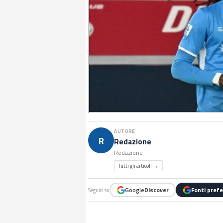
AUTORE
R
Redazione
Redazione
Tutti gli articoli →
Google
Discover
Fonti prefe
Seguici su