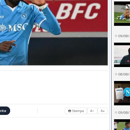
09/08/
08/08/
🖶 Stampa
A−
A+
rite
09/08/