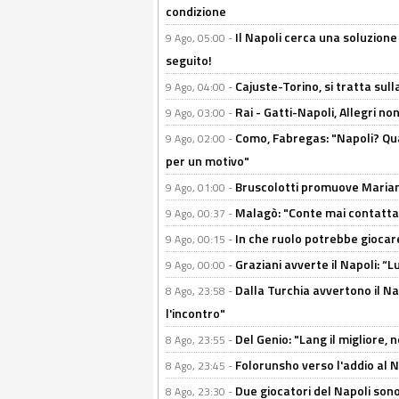
condizione
Il Napoli cerca una soluzione
9 Ago, 05:00 -
seguito!
Cajuste-Torino, si tratta sull
9 Ago, 04:00 -
Rai - Gatti-Napoli, Allegri no
9 Ago, 03:00 -
Como, Fabregas: "Napoli? Qua
9 Ago, 02:00 -
per un motivo"
Bruscolotti promuove Marianu
9 Ago, 01:00 -
Malagò: "Conte mai contattato
9 Ago, 00:37 -
In che ruolo potrebbe giocare
9 Ago, 00:15 -
Graziani avverte il Napoli: “Lu
9 Ago, 00:00 -
Dalla Turchia avvertono il Na
8 Ago, 23:58 -
l'incontro"
Del Genio: "Lang il migliore, 
8 Ago, 23:55 -
Folorunsho verso l'addio al Na
8 Ago, 23:45 -
Due giocatori del Napoli sono
8 Ago, 23:30 -