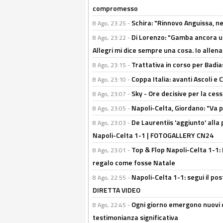
compromesso
Schira: "Rinnovo Anguissa, neg
8 Ago, 23:25 -
Di Lorenzo: "Gamba ancora u
8 Ago, 23:22 -
Allegri mi dice sempre una cosa. Io allena
Trattativa in corso per Badia
8 Ago, 23:15 -
Coppa Italia: avanti Ascoli 
8 Ago, 23:10 -
Sky - Ore decisive per la ces
8 Ago, 23:07 -
Napoli-Celta, Giordano: "Va p
8 Ago, 23:05 -
De Laurentiis 'aggiunto' alla
8 Ago, 23:03 -
Napoli-Celta 1-1 | FOTOGALLERY CN24
Top & Flop Napoli-Celta 1-1: 
8 Ago, 23:01 -
regalo come fosse Natale
Napoli-Celta 1-1: segui il pos
8 Ago, 22:55 -
DIRETTA VIDEO
Ogni giorno emergono nuovi d
8 Ago, 22:45 -
testimonianza significativa