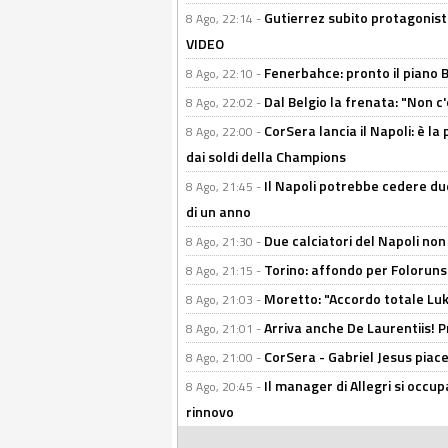
Gutierrez subito protagonist
8 Ago, 22:14 -
VIDEO
Fenerbahce: pronto il piano 
8 Ago, 22:10 -
Dal Belgio la frenata: "Non c
8 Ago, 22:02 -
CorSera lancia il Napoli: è l
8 Ago, 22:00 -
dai soldi della Champions
Il Napoli potrebbe cedere due
8 Ago, 21:45 -
di un anno
Due calciatori del Napoli non
8 Ago, 21:30 -
Torino: affondo per Folorunsh
8 Ago, 21:15 -
Moretto: "Accordo totale Luk
8 Ago, 21:03 -
Arriva anche De Laurentiis!
8 Ago, 21:01 -
CorSera - Gabriel Jesus piace 
8 Ago, 21:00 -
Il manager di Allegri si occup
8 Ago, 20:45 -
rinnovo