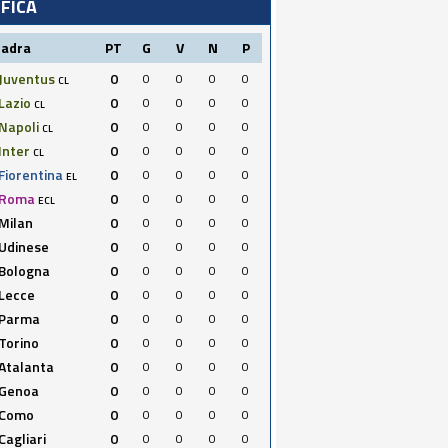
IFICA
uadra
PT
G
V
N
P
Juventus
0
0
0
0
0
CL
Lazio
0
0
0
0
0
CL
Napoli
0
0
0
0
0
CL
Inter
0
0
0
0
0
CL
Fiorentina
0
0
0
0
0
EL
Roma
0
0
0
0
0
ECL
Milan
0
0
0
0
0
Udinese
0
0
0
0
0
Bologna
0
0
0
0
0
Lecce
0
0
0
0
0
Parma
0
0
0
0
0
Torino
0
0
0
0
0
Atalanta
0
0
0
0
0
Genoa
0
0
0
0
0
Como
0
0
0
0
0
Cagliari
0
0
0
0
0