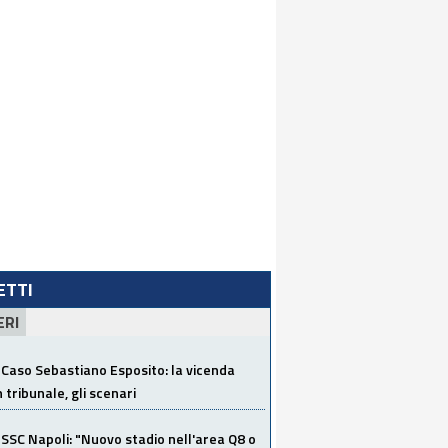
LETTI
ERI
Caso Sebastiano Esposito: la vicenda
n tribunale, gli scenari
SSC Napoli: "Nuovo stadio nell'area Q8 o