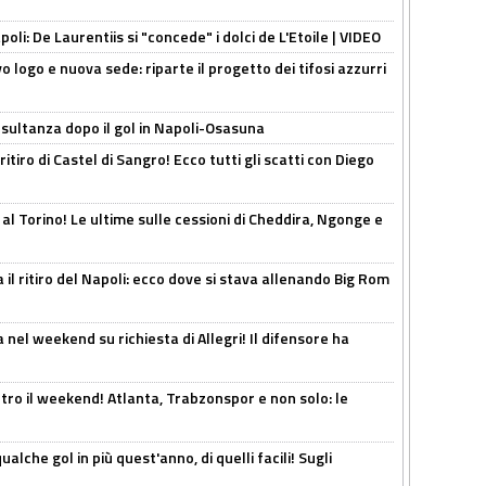
apoli: De Laurentiis si "concede" i dolci de L'Etoile | VIDEO
 logo e nuova sede: riparte il progetto dei tifosi azzurri
esultanza dopo il gol in Napoli-Osasuna
ritiro di Castel di Sangro! Ecco tutti gli scatti con Diego
 al Torino! Le ultime sulle cessioni di Cheddira, Ngonge e
 il ritiro del Napoli: ecco dove si stava allenando Big Rom
 nel weekend su richiesta di Allegri! Il difensore ha
tro il weekend! Atlanta, Trabzonspor e non solo: le
alche gol in più quest'anno, di quelli facili! Sugli