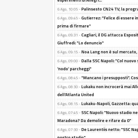
Palinsesto CN24 TV, la prog
6 Ago, 10:05 -
Gutierrez: "Felice di essere 
6 Ago, 09:45 -
prima di firmare"
Cagliari, il DG attacca Espos
6 Ago, 09:31 -
Giuffredi: "Lo denuncio"
Noa Lang non è sul mercato, Il
6 Ago, 09:15 -
Dalla SSC Napoli: "Col nuovo
6 Ago, 09:00 -
'nodo' parcheggi"
"Mancano i presupposti". Cos
6 Ago, 08:45 -
Lukaku non incrocerà mai Alleg
6 Ago, 08:30 -
dell'Atlanta United
Lukaku-Napoli, Gazzetta: qu
6 Ago, 08:15 -
SSC Napoli: "Nuovo stadio nel
6 Ago, 07:45 -
Maradona? Da demolire e rifare da 0"
De Laurentiis netto: "SSC Nap
6 Ago, 07:30 -
nostro stadio"