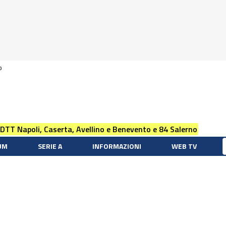
0
 DTT Napoli, Caserta, Avellino e Benevento e 84 Salerno
UM
SERIE A
INFORMAZIONI
WEB TV