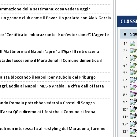
rammazione della settimana: cosa vedere oggi?
in un grande club come il Bayer. Ho parlato con Aleix Garcia
CLASS
#
Sq
ito: "Certificato imbarazzante, è un'estorsione!". L'agente
1º
2º
 Mattino: ma il Napoli "apre" all'Ajax! Il retroscena
3º
 stadio lasceremo il Maradona! Il Comune dimentica il
4º
5º
a sta bloccando il Napoli per Atubolu del Friburgo
6º
ri, addio al Napoli! MLS o Arabia: le cifre dell'offerta
7º
8º
9º
ando Romelu potrebbe vedersi a Castel di Sangro
10º
l'area Q8 o diremo ai tifosi che il Comune ci frena!
11º
12º
oli non interessata al restyling del Maradona, faremo il
13º