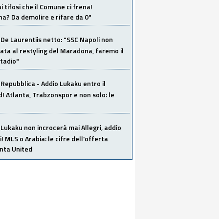
i tifosi che il Comune ci frena!
a? Da demolire e rifare da 0"
De Laurentiis netto: "SSC Napoli non
ata al restyling del Maradona, faremo il
tadio"
Repubblica - Addio Lukaku entro il
 Atlanta, Trabzonspor e non solo: le
Lukaku non incrocerà mai Allegri, addio
i! MLS o Arabia: le cifre dell'offerta
anta United