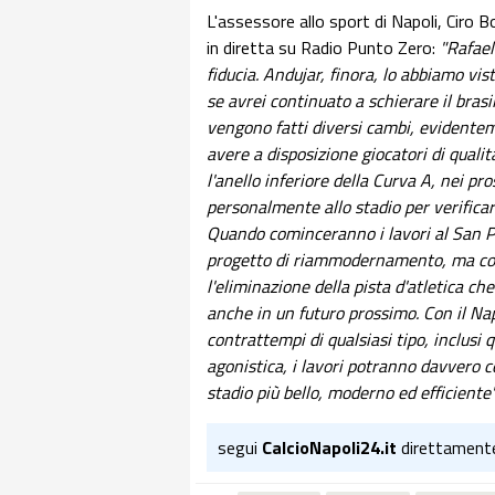
L'assessore allo sport di Napoli, Ciro Bo
in diretta su Radio Punto Zero:
"Rafael
fiducia. Andujar, finora, lo abbiamo vis
se avrei continuato a schierare il bra
vengono fatti diversi cambi, evidenteme
avere a disposizione giocatori di quali
l'anello inferiore della Curva A, nei pro
personalmente allo stadio per verificare
Quando cominceranno i lavori al San P
progetto di riammodernamento, ma com
l'eliminazione della pista d'atletica c
anche in un futuro prossimo. Con il Nap
contrattempi di qualsiasi tipo, inclusi q
agonistica, i lavori potranno davvero co
stadio più bello, moderno ed efficiente"
segui
CalcioNapoli24.it
direttament