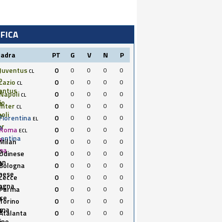
IFICA
uadra
PT
G
V
N
P
Juventus
0
0
0
0
0
CL
Lazio
0
0
0
0
0
CL
Napoli
0
0
0
0
0
CL
Inter
0
0
0
0
0
CL
Fiorentina
0
0
0
0
0
EL
Roma
0
0
0
0
0
ECL
Milan
0
0
0
0
0
Udinese
0
0
0
0
0
Bologna
0
0
0
0
0
Lecce
0
0
0
0
0
Parma
0
0
0
0
0
Torino
0
0
0
0
0
Atalanta
0
0
0
0
0