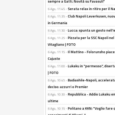
sempre a Gatti. Novità su Favasuli"
Serata relax in ritiro per il N
6 Ago, 11:45 -
Club Napoli Leverkusen, nuovo
6 Ago, 11:35 -
in Germania
Lucca: spunta un gesto nell'
6 Ago, 11:30 -
Pizzata per la SSC Napoli nel 
6 Ago, 11:25 -
Vitagliano | FOTO
Il Mattino - Folorunsho piace
6 Ago, 11:15 -
Cajuste
Lukaku in "permesso", diserta
6 Ago, 11:00 -
| FOTO
Badiashile-Napoli, accelerata
6 Ago, 10:45 -
deciso: azzurri o Premier
Repubblica - Addio Lukaku en
6 Ago, 10:30 -
ultime
Politano a KKN: "Voglio fare qu
6 Ago, 10:15 -
esperimenti di Allegri..."