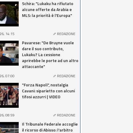
Schira: "Lukaku ha rifiutato
alcune offerte da Arabia e
MLS: la priorità è l'Europa"
26, 14:15
REDAZIONE
Pavarese: "De Bruyne vuole
dare il suo contributo,
Lukaku? La cessione
aprirebbe le porte ad un altro
attaccante"
26, 07:00
REDAZIONE
"Forza Napoli", nostalgia
Cavani: siparietto con alcuni
tifosi azzurri | VIDEO
26, 08:59
REDAZIONE
Il Tribunale Federale accoglie
il ricorso di Abisso: l'arbitro