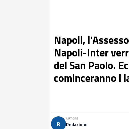
Napoli, l'Assesso
Napoli-Inter verr
del San Paolo. E
cominceranno i la
AUTORE
R
Redazione