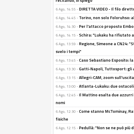
recitando, vi spiego"
DIRETTA VIDEO - Il filo dirett
6 Ago, 14:55 -
Torino, non solo Foloruhso: a
6 Ago, 14:45 -
Per l'attacco proposto Embolo
6 Ago, 14:30 -
Schira: "Lukaku ha rifiutato 
6 Ago, 14:15 -
Regione, Simeone a CN24: "St
6 Ago, 13:59 -
svelo i tempi"
Caso Sebastiano Esposito: la v
6 Ago, 13:45 -
Gatti-Napoli, Tuttosport: gli
6 Ago, 13:30 -
Allegri-CAM, zoom sull'uscit
6 Ago, 13:15 -
Atlanta-Lukaku: due ostacoli
6 Ago, 13:00 -
Il Mattino esalta due azzurri 
6 Ago, 12:45 -
nomi
Come stanno McTominay, Rafa 
6 Ago, 12:30 -
fisiche
Pedullà: "Non se ne può più de
6 Ago, 12:15 -