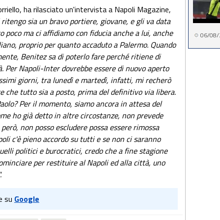
rriello, ha rilasciato un'intervista a Napoli Magazine,
 ritengo sia un bravo portiere, giovane, e gli va data
to poco ma ci affidiamo con fiducia anche a lui, anche
06/08/
siliano, proprio per quanto accaduto a Palermo. Quando
nte, Benitez sa di poterlo fare perché ritiene di
tà. Per Napoli-Inter dovrebbe essere di nuovo aperto
ssimi giorni, tra lunedì e martedì, infatti, mi recherò
 che tutto sia a posto, prima del definitivo via libera.
aolo? Per il momento, siamo ancora in attesa del
e ho già detto in altre circostanze, non prevede
he però, non posso escludere possa essere rimossa
oli c'è pieno accordo su tutti e se non ci saranno
uelli politici e burocratici, credo che a fine stagione
minciare per restituire al Napoli ed alla città, uno
.
e su
Google