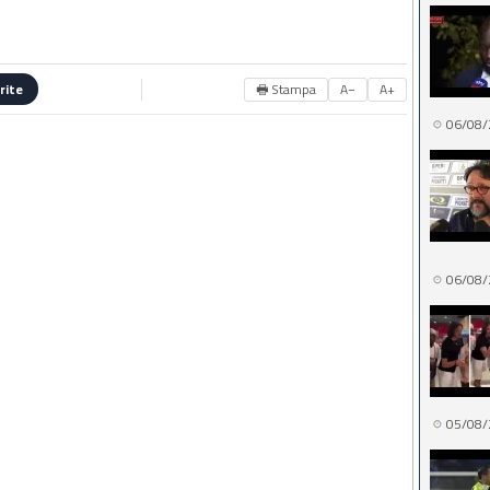
🖶 Stampa
A−
A+
rite
06/08/
06/08/
05/08/