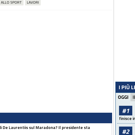
 ALLO SPORT
LAVORI
I PIÙ 
OGGI
I
#1
finisce i
i De Laurentiis sul Maradona? Il presidente sta
#2