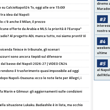
diremo a
o su CalcioNapoli24 Tv, oggi alle ore 15:00!
Maradon
ltra idea dal Napoli
#3
: c'è anche il Milan, il prezzo
interess
alcune offerte da Arabia e MLS: la priorità è l'Europa"
nostro s
adio? Al progetto ADL manca tutto, noi siamo pronti! Vi
#4
weekend!
icenda finisce in tribunale, gli scenari
ultime
 azzurri sono ancora tiepidi sul difensore
#5
a dal basso del Napoli 2026-27 | VIDEO CN24
al Napol
 rendono il trasferimento quasi impossibile ad oggi
dell'Atl
dopo Napoli-Osasuna: ecco le note liete per Allegri, i
Marin e Gilmour: gli aggiornamenti sulle condizioni
lla situazione Lukaku. Badiashile è in lista, ma occhio