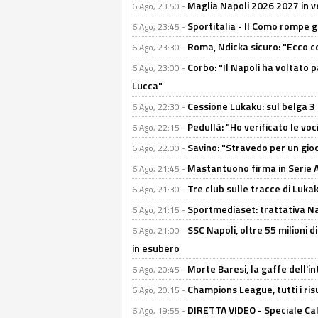
Maglia Napoli 2026 2027 in ve
6 Ago, 23:50 -
Sportitalia - Il Como rompe g
6 Ago, 23:45 -
Roma, Ndicka sicuro: "Ecco c
6 Ago, 23:30 -
Corbo: "Il Napoli ha voltato 
6 Ago, 23:00 -
Lucca"
Cessione Lukaku: sul belga 3 
6 Ago, 22:30 -
Pedullà: "Ho verificato le vo
6 Ago, 22:15 -
Savino: "Stravedo per un gio
6 Ago, 22:00 -
Mastantuono firma in Serie A, 
6 Ago, 21:45 -
Tre club sulle tracce di Luka
6 Ago, 21:30 -
Sportmediaset: trattativa Nap
6 Ago, 21:15 -
SSC Napoli, oltre 55 milioni d
6 Ago, 21:00 -
in esubero
Morte Baresi, la gaffe dell'i
6 Ago, 20:45 -
Champions League, tutti i ris
6 Ago, 20:15 -
DIRETTA VIDEO - Speciale Cal
6 Ago, 19:55 -