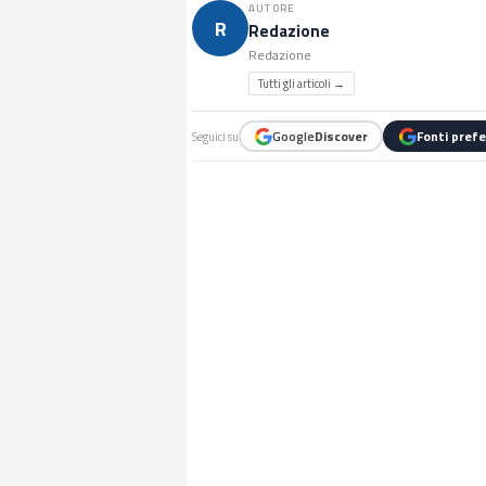
AUTORE
R
Redazione
Redazione
Tutti gli articoli →
Google
Discover
Fonti prefe
Seguici su