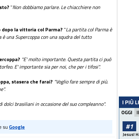
osto?
"
Non dobbiamo parlare. Le chiacchiere non
 dopo la vittoria col Parma?
"
La partita col Parma è
 è una Supercoppa con una squdra del tutto
percoppa?
"E' molto importante. Questa partita ci può
orfeo. E' importante sia per noi, che per i tifosi".
coppa, stasera che farai?
"Voglio fare sempre di più.
e".
I PIÙ 
 dolci brasiliani in occasione del suo compleanno".
OGGI
I
#1
e su
Google
Jesus! H