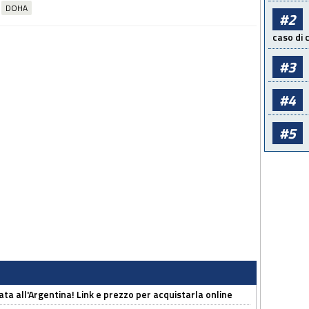
DOHA
#2
caso di
#3
#4
#5
ta all'Argentina! Link e prezzo per acquistarla online