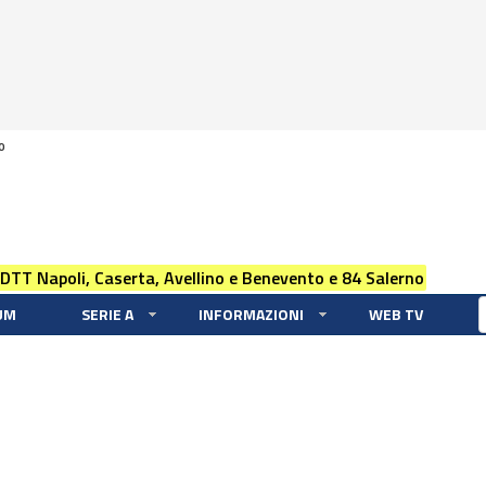
0
 DTT Napoli, Caserta, Avellino e Benevento e 84 Salerno
UM
SERIE A
INFORMAZIONI
WEB TV