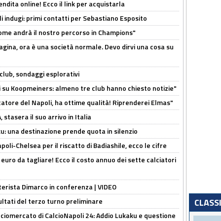
ndita online! Ecco il link per acquistarla
li indugi: primi contatti per Sebastiano Esposito
ome andrà il nostro percorso in Champions"
pagina, ora è una società normale. Devo dirvi una cosa su
club, sondaggi esplorativi
ci su Koopmeiners: almeno tre club hanno chiesto notizie"
catore del Napoli, ha ottime qualità! Riprenderei Elmas"
stasera il suo arrivo in Italia
ku: una destinazione prende quota in silenzio
oli-Chelsea per il riscatto di Badiashile, ecco le cifre
i euro da tagliare! Ecco il costo annuo dei sette calciatori
nterista Dimarco in conferenza | VIDEO
ultati del terzo turno preliminare
CLASS
ciomercato di CalcioNapoli 24: Addio Lukaku e questione