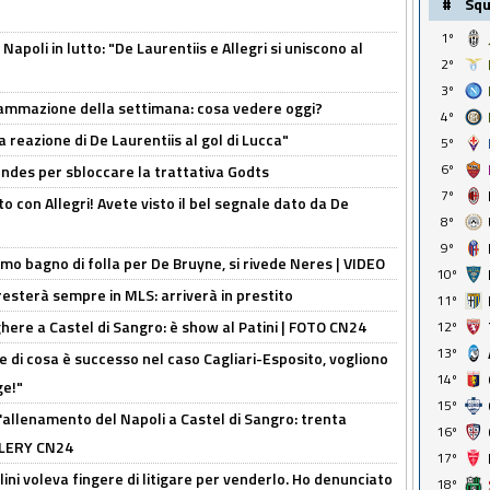
#
Sq
1º
apoli in lutto: "De Laurentiis e Allegri si uniscono al
2º
3º
rammazione della settimana: cosa vedere oggi?
4º
la reazione di De Laurentiis al gol di Lucca"
5º
6º
ndes per sbloccare la trattativa Godts
7º
o con Allegri! Avete visto il bel segnale dato da De
8º
9º
rimo bagno di folla per De Bruyne, si rivede Neres | VIDEO
10º
sterà sempre in MLS: arriverà in prestito
11º
here a Castel di Sangro: è show al Patini | FOTO CN24
12º
13º
 di cosa è successo nel caso Cagliari-Esposito, vogliono
14º
ge!"
15º
'allenamento del Napoli a Castel di Sangro: trenta
16º
ALLERY CN24
17º
lini voleva fingere di litigare per venderlo. Ho denunciato
18º