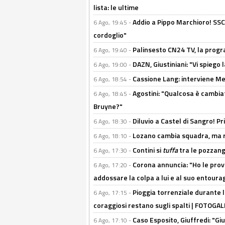
lista: le ultime
Addio a Pippo Marchioro! SSC N
6 Ago, 19:45 -
cordoglio"
Palinsesto CN24 TV, la prog
6 Ago, 19:40 -
DAZN, Giustiniani: "Vi spiego 
6 Ago, 19:00 -
Cassione Lang: interviene Me
6 Ago, 18:54 -
Agostini: "Qualcosa è cambiat
6 Ago, 18:45 -
Bruyne?"
Diluvio a Castel di Sangro! P
6 Ago, 18:30 -
Lozano cambia squadra, ma re
6 Ago, 18:10 -
Contini si
tuffa
tra le pozzang
6 Ago, 17:30 -
Corona annuncia: "Ho le prove
6 Ago, 17:20 -
addossare la colpa a lui e al suo entoura
Pioggia torrenziale durante l
6 Ago, 17:15 -
coraggiosi restano sugli spalti | FOTOG
Caso Esposito, Giuffredi: "Giu
6 Ago, 17:10 -