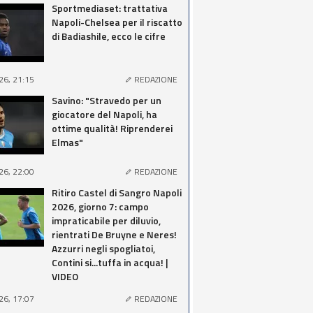
Sportmediaset: trattativa
Napoli-Chelsea per il riscatto
di Badiashile, ecco le cifre
26, 21:15
REDAZIONE
Savino: "Stravedo per un
giocatore del Napoli, ha
ottime qualità! Riprenderei
Elmas"
26, 22:00
REDAZIONE
Ritiro Castel di Sangro Napoli
2026, giorno 7: campo
impraticabile per diluvio,
rientrati De Bruyne e Neres!
Azzurri negli spogliatoi,
Contini si...tuffa in acqua! |
VIDEO
26, 17:07
REDAZIONE