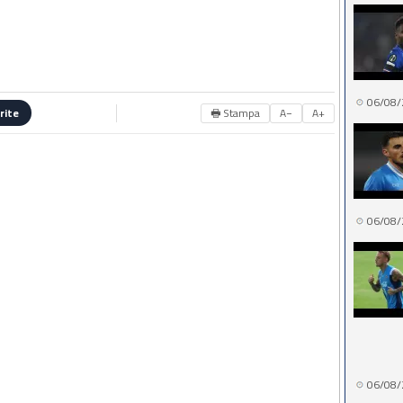
06/08/
🖶 Stampa
A−
A+
rite
06/08/
06/08/