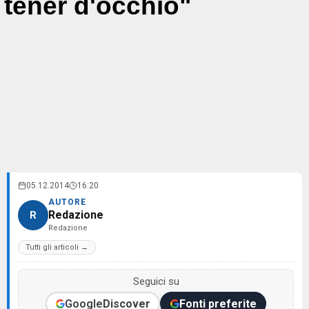
tener d'occhio"
05.12.2014
16:20
AUTORE
Redazione
R
Redazione
Tutti gli articoli →
Seguici su
Google
Discover
Fonti preferite