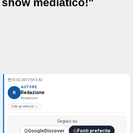
show mediatico!"
15.02.2017
13:42
AUTORE
Redazione
R
Redazione
Tutti gli articoli →
Seguici su
Google
Discover
Fonti preferite