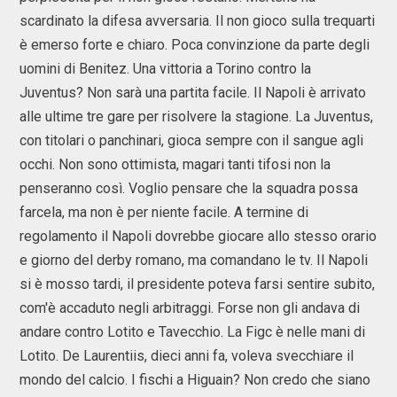
scardinato la difesa avversaria. Il non gioco sulla trequarti
è emerso forte e chiaro. Poca convinzione da parte degli
uomini di Benitez. Una vittoria a Torino contro la
Juventus? Non sarà una partita facile. Il Napoli è arrivato
alle ultime tre gare per risolvere la stagione. La Juventus,
con titolari o panchinari, gioca sempre con il sangue agli
occhi. Non sono ottimista, magari tanti tifosi non la
penseranno così. Voglio pensare che la squadra possa
farcela, ma non è per niente facile. A termine di
regolamento il Napoli dovrebbe giocare allo stesso orario
e giorno del derby romano, ma comandano le tv. Il Napoli
si è mosso tardi, il presidente poteva farsi sentire subito,
com'è accaduto negli arbitraggi. Forse non gli andava di
andare contro Lotito e Tavecchio. La Figc è nelle mani di
Lotito. De Laurentiis, dieci anni fa, voleva svecchiare il
mondo del calcio. I fischi a Higuain? Non credo che siano