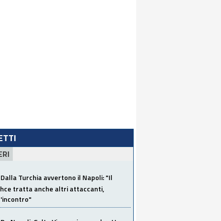
LETTI
ERI
Dalla Turchia avvertono il Napoli: "Il
ce tratta anche altri attaccanti,
'incontro"