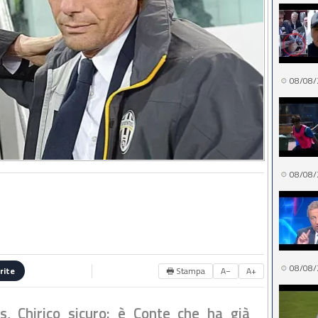
08/08/
08/08/
08/08/
🖶 Stampa
A−
A+
rite
s, Chirico sicuro: è Conte che ha già