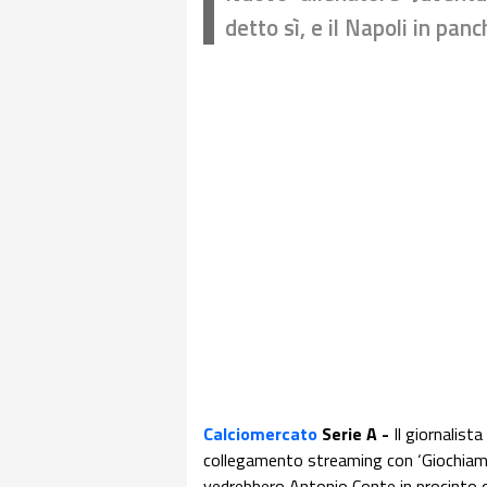
detto sì, e il Napoli in panc
Calciomercato
Serie A -
Il giornalist
collegamento streaming con ‘Giochiamo 
vedrebbero Antonio Conte in procinto di