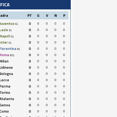
IFICA
uadra
PT
G
V
N
P
Juventus
0
0
0
0
0
CL
Lazio
0
0
0
0
0
CL
Napoli
0
0
0
0
0
CL
Inter
0
0
0
0
0
CL
Fiorentina
0
0
0
0
0
EL
Roma
0
0
0
0
0
ECL
Milan
0
0
0
0
0
Udinese
0
0
0
0
0
Bologna
0
0
0
0
0
Lecce
0
0
0
0
0
Parma
0
0
0
0
0
Torino
0
0
0
0
0
Atalanta
0
0
0
0
0
Genoa
0
0
0
0
0
Como
0
0
0
0
0