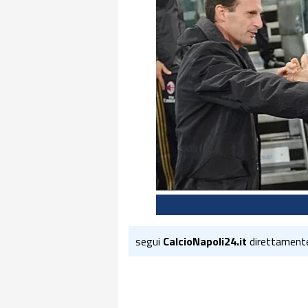
segui
CalcioNapoli24.it
direttament