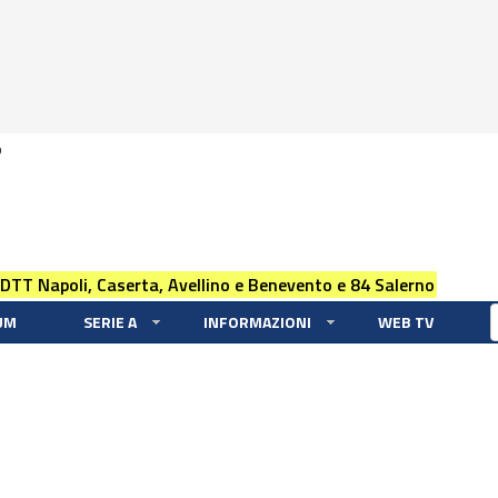
0
 DTT Napoli, Caserta, Avellino e Benevento e 84 Salerno
UM
SERIE A
INFORMAZIONI
WEB TV