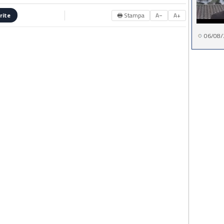
🖶 Stampa
A−
A+
rite
06/08/