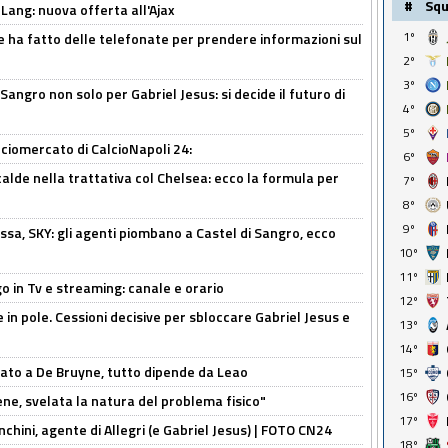
#
Sq
 Lang: nuova offerta all'Ajax
1º
e ha fatto delle telefonate per prendere informazioni sul
2º
3º
 Sangro non solo per Gabriel Jesus: si decide il futuro di
4º
5º
ciomercato di CalcioNapoli 24:
6º
calde nella trattativa col Chelsea: ecco la formula per
7º
8º
9º
ssa, SKY: gli agenti piombano a Castel di Sangro, ecco
10º
11º
o in Tv e streaming: canale e orario
12º
e in pole. Cessioni decisive per sbloccare Gabriel Jesus e
13º
14º
sato a De Bruyne, tutto dipende da Leao
15º
16º
e, svelata la natura del problema fisico"
17º
chini, agente di Allegri (e Gabriel Jesus) | FOTO CN24
18º